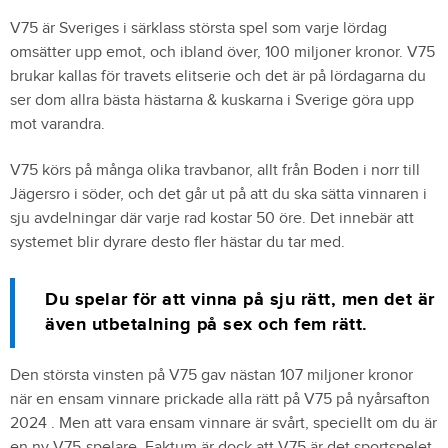
V75 är Sveriges i särklass största spel som varje lördag
omsätter upp emot, och ibland över, 100 miljoner kronor. V75
brukar kallas för travets elitserie och det är på lördagarna du
ser dom allra bästa hästarna & kuskarna i Sverige göra upp
mot varandra.
V75 körs på många olika travbanor, allt från Boden i norr till
Jägersro i söder, och det går ut på att du ska sätta vinnaren i
sju avdelningar där varje rad kostar 50 öre. Det innebär att
systemet blir dyrare desto fler hästar du tar med.
Du spelar för att vinna på sju rätt, men det är
även utbetalning på sex och fem rätt.
Den största vinsten på V75 gav nästan 107 miljoner kronor
när en ensam vinnare prickade alla rätt på V75 på nyårsafton
2024 . Men att vara ensam vinnare är svårt, speciellt om du är
en ny V75-spelare. Faktum är dock att V75 är det sportspelet