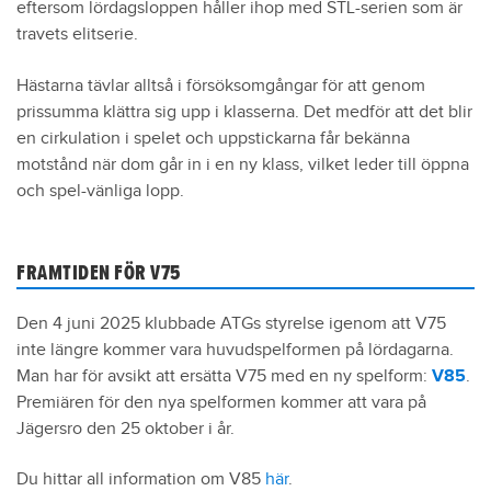
eftersom lördagsloppen håller ihop med STL-serien som är
travets elitserie.
Hästarna tävlar alltså i försöksomgångar för att genom
prissumma klättra sig upp i klasserna. Det medför att det blir
en cirkulation i spelet och uppstickarna får bekänna
motstånd när dom går in i en ny klass, vilket leder till öppna
och spel-vänliga lopp.
FRAMTIDEN FÖR V75
Den 4 juni 2025 klubbade ATGs styrelse igenom att V75
inte längre kommer vara huvudspelformen på lördagarna.
Man har för avsikt att ersätta V75 med en ny spelform:
V85
.
Premiären för den nya spelformen kommer att vara på
Jägersro den 25 oktober i år.
Du hittar all information om V85
här
.