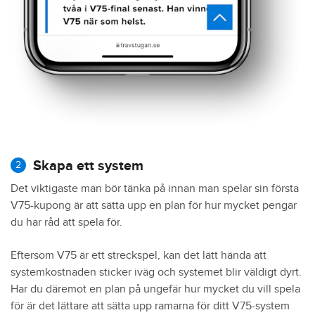
Skapa ett system
2
Det viktigaste man bör tänka på innan man spelar sin första
V75-kupong är att sätta upp en plan för hur mycket pengar
du har råd att spela för.
Eftersom V75 är ett streckspel, kan det lätt hända att
systemkostnaden sticker iväg och systemet blir väldigt dyrt.
Har du däremot en plan på ungefär hur mycket du vill spela
för är det lättare att sätta upp ramarna för ditt V75-system