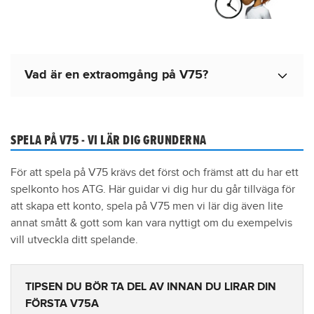
Vad är en extraomgång på V75?
SPELA PÅ V75 - VI LÄR DIG GRUNDERNA
För att spela på V75 krävs det först och främst att du har ett
spelkonto hos ATG. Här guidar vi dig hur du går tillväga för
att skapa ett konto, spela på V75 men vi lär dig även lite
annat smått & gott som kan vara nyttigt om du exempelvis
vill utveckla ditt spelande.
TIPSEN DU BÖR TA DEL AV INNAN DU LIRAR DIN
FÖRSTA V75A