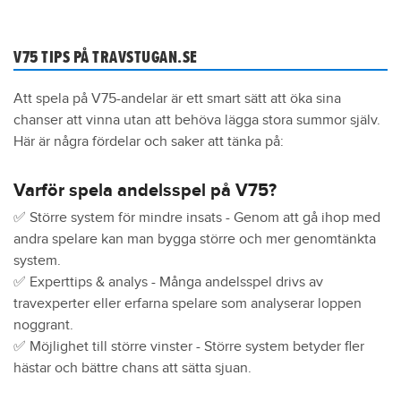
V75 TIPS PÅ TRAVSTUGAN.SE
Att spela på V75-andelar är ett smart sätt att öka sina
chanser att vinna utan att behöva lägga stora summor själv.
Här är några fördelar och saker att tänka på:
Varför spela andelsspel på V75?
✅ Större system för mindre insats - Genom att gå ihop med
andra spelare kan man bygga större och mer genomtänkta
system.
✅ Experttips & analys - Många andelsspel drivs av
travexperter eller erfarna spelare som analyserar loppen
noggrant.
✅ Möjlighet till större vinster - Större system betyder fler
hästar och bättre chans att sätta sjuan.