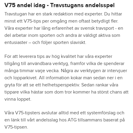
V75 andel idag - Travstugans andelsspel
Travstugan har en stark redaktion med experter. Du hittar
minst ett V75-tips per omgång men oftast betydligt fler.
Våra experter har lång erfarenhet av svensk travsport - en
del arbetar inom sporten och andra är väldigt aktiva som
entusiaster – och följer sporten slaviskt.
För att leverera tips av hög kvalitet har våra experter
tillgång till användbara verktyg, framför vilka de spenderar
många timmar varje vecka. Några av verktygen är intervjuer
och lopparkivet. All information kokar man sedan ner i en
gryta för att se ett helhetsperspektiv. Sedan rankar våra
tippare vilka hästar som dom tror kommer ha störst chans att
vinna loppet.
Våra V75-tipsters avslutar alltid med ett systemförslag och
en länk till vårt andelsslag hos ATG tillsammans baserat på
V75-tipsen.