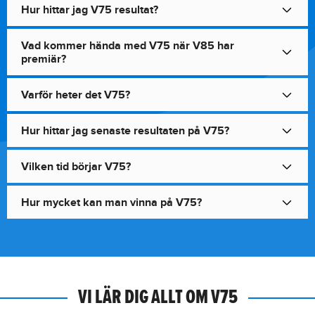
Hur hittar jag V75 resultat?
Vad kommer hända med V75 när V85 har
premiär?
Varför heter det V75?
Hur hittar jag senaste resultaten på V75?
Vilken tid börjar V75?
Hur mycket kan man vinna på V75?
VI LÄR DIG ALLT OM V75