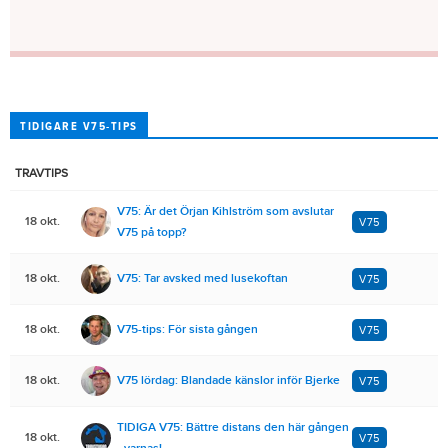
TIDIGARE V75-TIPS
TRAVTIPS
V75: Är det Örjan Kihlström som avslutar
18 okt.
V75
V75 på topp?
18 okt.
V75: Tar avsked med lusekoftan
V75
18 okt.
V75-tips: För sista gången
V75
18 okt.
V75 lördag: Blandade känslor inför Bjerke
V75
TIDIGA V75: Bättre distans den här gången
18 okt.
V75