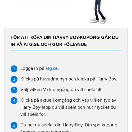
FÖR ATT KÖPA DIN HARRY BOY-KUPONG GÅR DU
IN PÅ ATG.SE OCH GÖR FÖLJANDE
Logga in på
atg.se
.
Klicka på huvudmenyn och klicka på Harry Boy.
Välj vilken V75-omgång du vill spela till.
Klicka på aktuell omgång och välj vilken typ av
Harry Boy-lapp du vill spela och hur mycket du
vill spela för.
Du har nu spelat din Harry Boy. Din spelkupong