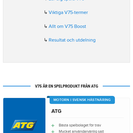
↳
Viktiga V75-termer
↳
Allt om V75 Boost
↳
Resultat och utdelning
V75 ÄR EN SPELPRODUKT FRÅN ATG
MOTORN I SVENSK HÄSTNÄRING
ATG
Bästa spelbolaget för trav
Mycket användarvänlig sajt