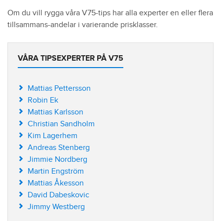
Om du vill rygga våra V75-tips har alla experter en eller flera
tillsammans-andelar i varierande prisklasser.
VÅRA TIPSEXPERTER PÅ V75
Mattias Pettersson
Robin Ek
Mattias Karlsson
Christian Sandholm
Kim Lagerhem
Andreas Stenberg
Jimmie Nordberg
Martin Engström
Mattias Åkesson
David Dabeskovic
Jimmy Westberg