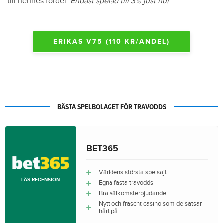
till hennes fördel.
Endast spelad till 3% just nu!
ERIKAS V75 (110 KR/ANDEL)
BÄSTA SPELBOLAGET FÖR TRAVODDS
BET365
Världens största spelsajt
LÄS RECENSION
Egna fasta travodds
Bra välkomsterbjudande
Nytt och fräscht casino som de satsar
hårt på