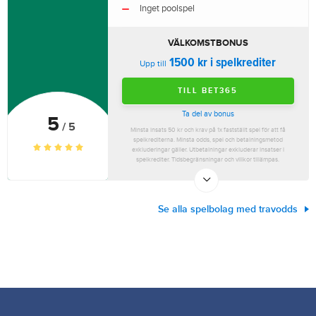
Inget poolspel
VÄLKOMSTBONUS
1500 kr i spelkrediter
Upp till
TILL BET365
Ta del av bonus
5
/ 5
Minsta insats 50 kr och krav på 1x fastställt spel för att få
spelkrediterna. Minsta odds, spel och betalningsmetod
exkluderingar gäller. Utbetalningar exkluderar insatser i
spelkrediter. Tidsbegränsningar och villkor tillämpas.
Se alla spelbolag med travodds