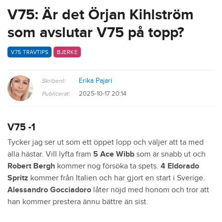
V75: Är det Örjan Kihlström
som avslutar V75 på topp?
V75 TRAVTIPS
BJERKE
Erika Pajari
Skribent:
2025-10-17 20:14
Publicerat:
V75 -1
Tycker jag ser ut som ett öppet lopp och väljer att ta med
alla hästar. Vill lyfta fram
5 Ace Wibb
som är snabb ut och
Robert Bergh
kommer nog försöka ta spets.
4 Eldorado
Spritz
kommer från Italien och har gjort en start i Sverige.
Alessandro Gocciadoro
låter nöjd med honom och tror att
han kommer prestera ännu bättre än sist.