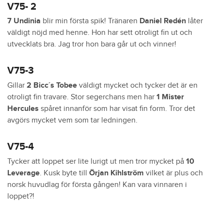
V75- 2
7 Undinia
blir min första spik! Tränaren
Daniel Redén
låter
väldigt nöjd med henne. Hon har sett otroligt fin ut och
utvecklats bra. Jag tror hon bara går ut och vinner!
V75-3
Gillar
2 Bicc´s Tobee
väldigt mycket och tycker det är en
otroligt fin travare. Stor segerchans men har
1 Mister
Hercules
spåret innanför som har visat fin form. Tror det
avgörs mycket vem som tar ledningen.
V75-4
Tycker att loppet ser lite lurigt ut men tror mycket på
10
Leverage
. Kusk byte till
Örjan Kihlström
vilket är plus och
norsk huvudlag för första gången! Kan vara vinnaren i
loppet?!