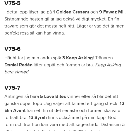
V75-5
I detta lopp låser jag på
1 Golden Cresent
och
9 Fawaz Mil
.
Sistnämnde hästen gillar jag också väldigt mycket. En fin
travare som gör det mesta helt rätt. Läger är vad det är men
perfekt resa så kan han vinna.
V75-6
Här hittar jag min andra spik
3 Keep Asking
! Tränaren
Daniel Redén
låter uppåt och formen är bra.
Keep Asking
bara vinner!
V75-7
Antingen så bara
5 Love Bites
vinner eller så blir det ett
ganska öppet lopp. Jag väljer att ta med ett gäng streck.
12
Elin Avant
har sett fin ut det senaste och formen ska vara
fortsatt bra.
13 Syrah
finns också med på min lapp. God
form och tror hon kan vara med att segerstrida. Distansen är