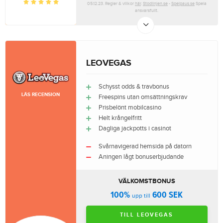
05.12.23. Regler & villkor
här
.
Stodlinjen.se
-
Spelpaus.se
Spela
ansvarsfullt.
LEOVEGAS
Schysst odds & travbonus
LÄS RECENSION
Freespins utan omsättningskrav
Prisbelönt mobilcasino
Helt krångelfritt
Dagliga jackpotts i casinot
Svårnavigerad hemsida på datorn
Aningen lågt bonuserbjudande
VÄLKOMSTBONUS
100%
600 SEK
upp till
TILL LEOVEGAS