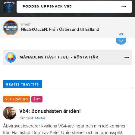
PODDEN UPPSNACK V85
NYHET
HELGKOLLEN: Från Östersund till Estland
MER
MÅNADENS HÄST I JULI - RÖSTA HÄR
GRATIS TRAVTIPS
V64 TRAVTIPS
ÅBY
V64: Bonushästen är idén!
Skribent:
Martin
Åbytravet levererar kvällens V64-tävlingar och min idé kommer
från Halmstad i form av Peter Untersteiner och en bonusspik!