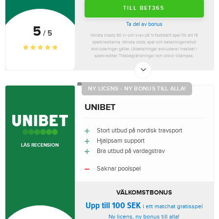
TILL BET365
Ta del av bonus
5
/ 5
Minsta insats 50 kr och krav på 1x fastställt spel för att få
spelkrediterna. Minsta odds, spel och betalningsmetod
exkluderingar gäller. Utbetalningar exkluderar insatser i
spelkrediter. Tidsbegränsningar och villkor tillämpas.
NY LICENS - NY BONUS TILL ALLA!
UNIBET
Stort utbud på nordisk travsport
Hjälpsam support
LÄS RECENSION
Bra utbud på vardagstrav
Saknar poolspel
VÄLKOMSTBONUS
Upp till 100 SEK
i ett matchat gratisspel
Ny licens, ny bonus till alla!