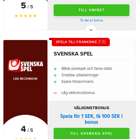
5
/ 5
TILL UNIBET
Ta del av bonus
SPELA TILL FRANKRIKE 🇫🇷
SVENSKA SPEL
Både poolspel och fasta odds
Snabba utbetalningar
LÄS RECENSION
Spela tillsammans
Låg välkomstbonus
VÄLKOMSTBONUS
Spela för 1 SEK, få 100 SEK i
bonus
4
/ 5
TILL SVENSKA SPEL