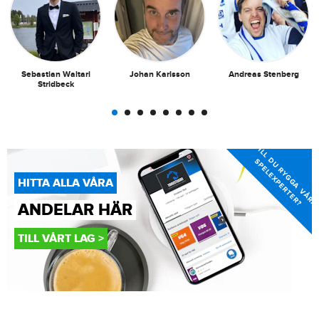
Sebastian Waltari
Johan Karlsson
Andreas Stenberg
Stridbeck
D
S
?
HITTA ALLA VÅRA
ANDELAR HÄR
TILL VÅRT LAG >