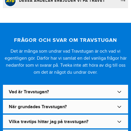
DESSA ANDELAR ERBJUDER VI PÅ TRAVET
FRÅGOR OCH SVAR OM TRAVSTUGAN
Det är många som undrar vad Travstugan är och vad vi
egentligen gör. Därför har vi samlat en del vanliga frågor här
nedanför som vi svarar på. Tveka inte att höra av dig till oss
om det är något du undrar över.
Vad är Travstugan?
När grundades Travstugan?
Vilka travtips hittar jag på travstugan?