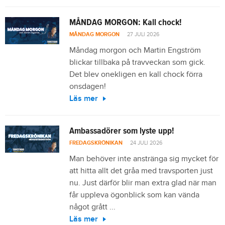
MÅNDAG MORGON: Kall chock!
MÅNDAG MORGON
27 JULI 2026
Måndag morgon och Martin Engström
blickar tillbaka på travveckan som gick.
Det blev onekligen en kall chock förra
onsdagen!
Läs mer
Ambassadörer som lyste upp!
FREDAGSKRÖNIKAN
24 JULI 2026
Man behöver inte anstränga sig mycket för
att hitta allt det gråa med travsporten just
nu. Just därför blir man extra glad när man
får uppleva ögonblick som kan vända
något grått ...
Läs mer