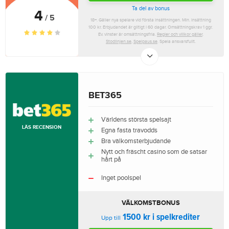
Ta del av bonus
4
/ 5
18+. Gäller nya spelare vid första insättningen. Min. insättning
100 kr. Erbjudandet är giltigt i 60 dagar. Omsättningskrav 1 ggr.
Ev. vinster är omsättningsfria.
Regler och villkor gäller
.
Stodlinjen.se
,
Spelpaus.se
. Spela ansvarsfullt.
BET365
Världens största spelsajt
LÄS RECENSION
Egna fasta travodds
Bra välkomsterbjudande
Nytt och fräscht casino som de satsar
hårt på
Inget poolspel
VÄLKOMSTBONUS
1500 kr i spelkrediter
Upp till