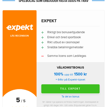
SPELBOLAG SOM ERBJUDER FASTA ODDS PÅ TRAV
EXPEKT
Riktigt bra bonuserbjudande
LÄS RECENSION
Enkel och bred sportbook
Rikt utbud av casinospel
Snabba betalningsmetoder
Samma licens som LeoVegas
VÄLKOMSTBONUS
100%
1500 kr
upp till
+ 64kr på Expekt-tipset
TILL EXPEKT
Ta del av bonus
5
/ 5
18+. Gäller nya spelare vid första insättningen. Gratisspelet är
giltigt i 60 dagar. Min. 1,80 odds. Erbjudandet gäller fr.o.m.