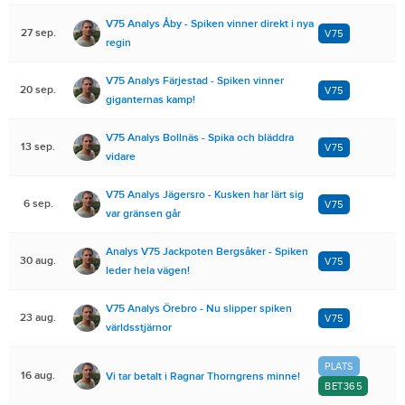
V75 Analys Åby - Spiken vinner direkt i nya
27 sep.
V75
regin
V75 Analys Färjestad - Spiken vinner
20 sep.
V75
giganternas kamp!
V75 Analys Bollnäs - Spika och bläddra
13 sep.
V75
vidare
V75 Analys Jägersro - Kusken har lärt sig
6 sep.
V75
var gränsen går
Analys V75 Jackpoten Bergsåker - Spiken
30 aug.
V75
leder hela vägen!
V75 Analys Örebro - Nu slipper spiken
23 aug.
V75
världsstjärnor
PLATS
16 aug.
Vi tar betalt i Ragnar Thorngrens minne!
BET365