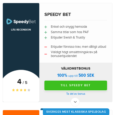
SPEEDY BET
Enkel och snygg hemsida
LÄS RECENSION
Samma titlar som hos PAF
Erbjuder Swish & Trustly
Erbjuder förvisso trav, men dåligt utbud
Väldigt högt omsättningskrav på
bonuserbjudandet
VÄLKOMSTBONUS
100%
500 SEK
upp till
4
/ 5
TILL SPEEDY BET
Ta del av bonus
SVERIGES MEST KLASSISKA SPELBOLAG