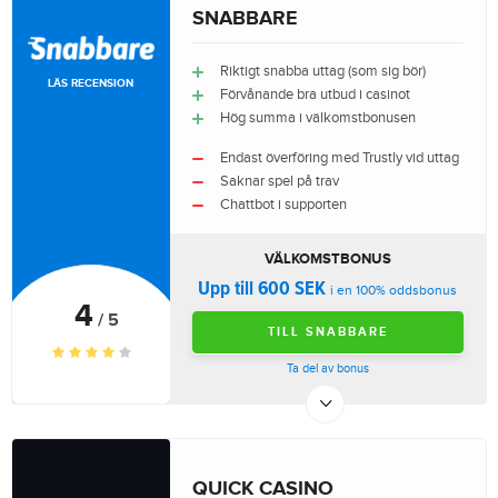
SNABBARE
Riktigt snabba uttag (som sig bör)
LÄS RECENSION
Förvånande bra utbud i casinot
Hög summa i välkomstbonusen
Endast överföring med Trustly vid uttag
Saknar spel på trav
Chattbot i supporten
VÄLKOMSTBONUS
Upp till 600 SEK
i en 100% oddsbonus
4
/ 5
TILL SNABBARE
Ta del av bonus
QUICK CASINO