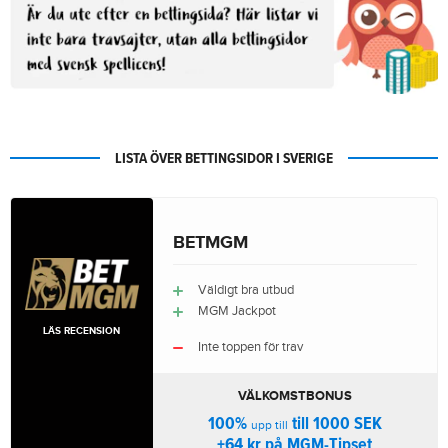
LISTA ÖVER BETTINGSIDOR I SVERIGE
BETMGM
Väldigt bra utbud
MGM Jackpot
LÄS RECENSION
Inte toppen för trav
VÄLKOMSTBONUS
100%
till 1000 SEK
upp till
+64 kr på MGM-Tipset