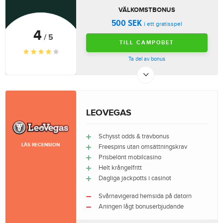
VÄLKOMSTBONUS
500 SEK
i ett gratisspel
4
/ 5
TILL CAMPOBET
Ta del av bonus
LEOVEGAS
Schysst odds & travbonus
LÄS RECENSION
Freespins utan omsättningskrav
Prisbelönt mobilcasino
Helt krångelfritt
Dagliga jackpotts i casinot
Svårnavigerad hemsida på datorn
Aningen lågt bonuserbjudande