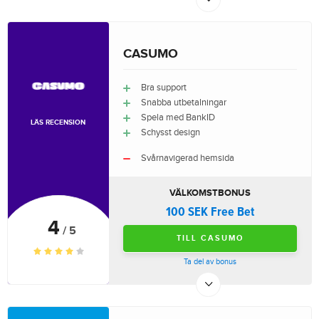
CASUMO
Bra support
Snabba utbetalningar
Spela med BankID
LÄS RECENSION
Schysst design
Svårnavigerad hemsida
VÄLKOMSTBONUS
100 SEK Free Bet
4
/ 5
TILL CASUMO
Ta del av bonus