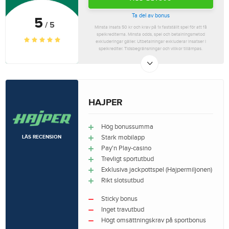
Ta del av bonus
5
/ 5
Minsta insats 50 kr och krav på 1x fastställt spel för att få
spelkrediterna. Minsta odds, spel och betalningsmetod
exkluderingar gäller. Utbetalningar exkluderar insatser i
spelkrediter. Tidsbegränsningar och villkor tillämpas.
HAJPER
Hög bonussumma
Stark mobilapp
LÄS RECENSION
Pay'n Play-casino
Trevligt sportutbud
Exklusiva jackpottspel (Hajpermiljonen)
Rikt slotsutbud
Sticky bonus
Inget travutbud
Högt omsättningskrav på sportbonus