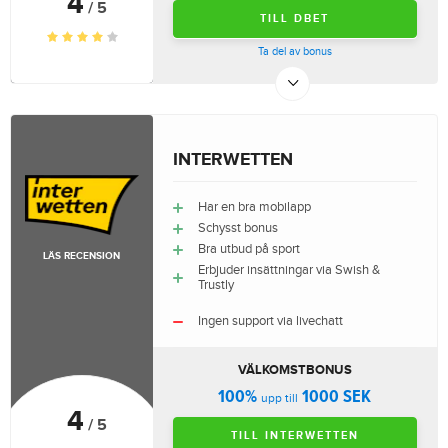
4
/ 5
TILL DBET
Ta del av bonus
INTERWETTEN
Har en bra mobilapp
Schysst bonus
Bra utbud på sport
LÄS RECENSION
Erbjuder insättningar via Swish &
Trustly
Ingen support via livechatt
VÄLKOMSTBONUS
100%
1000 SEK
upp till
4
/ 5
TILL INTERWETTEN