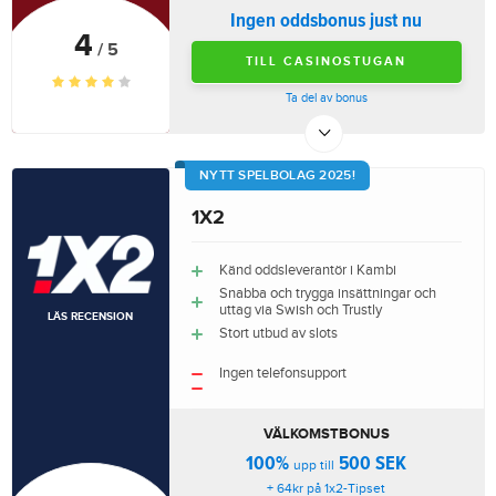
Ingen oddsbonus just nu
4
/ 5
TILL CASINOSTUGAN
Ta del av bonus
NYTT SPELBOLAG 2025!
1X2
Känd oddsleverantör i Kambi
Snabba och trygga insättningar och
uttag via Swish och Trustly
LÄS RECENSION
Stort utbud av slots
Ingen telefonsupport
VÄLKOMSTBONUS
100%
500 SEK
upp till
+ 64kr på 1x2-Tipset