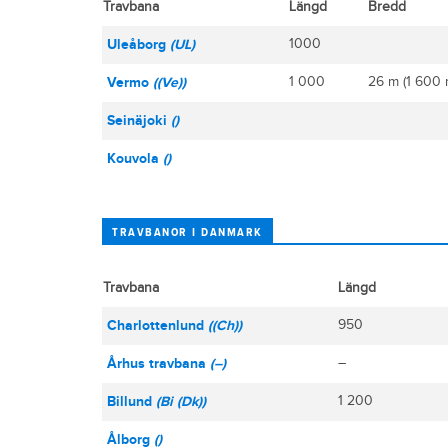
Travbana
Längd
Bredd
Uleåborg
(UL)
1000
Vermo
((Ve))
1 000
26 m (1 600 
Seinäjoki
()
Kouvola
()
TRAVBANOR I DANMARK
Travbana
Längd
Charlottenlund
((Ch))
950
Århus travbana
(–)
–
Billund
(Bi (Dk))
1 200
Ålborg
()