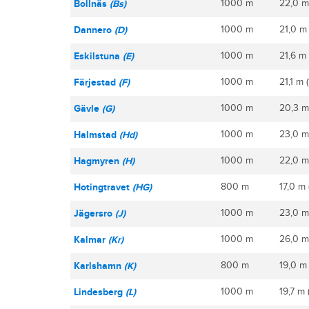
Bollnäs
(Bs)
1000 m
22,0 m
Dannero
(D)
1000 m
21,0 m
Eskilstuna
(E)
1000 m
21,6 m 
Färjestad
(F)
1000 m
21,1 m 
Gävle
(G)
1000 m
20,3 m
Halmstad
(Hd)
1000 m
23,0 m
Hagmyren
(H)
1000 m
22,0 m 
Hotingtravet
(HG)
800 m
17,0 m 
Jägersro
(J)
1000 m
23,0 m
Kalmar
(Kr)
1000 m
26,0 m
Karlshamn
(K)
800 m
19,0 m 
Lindesberg
(L)
1000 m
19,7 m 