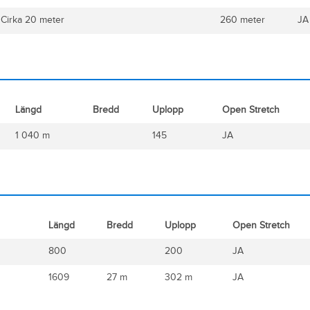
Cirka 20 meter
260 meter
JA
Längd
Bredd
Uplopp
Open Stretch
1 040 m
145
JA
Längd
Bredd
Uplopp
Open Stretch
800
200
JA
1609
27 m
302 m
JA