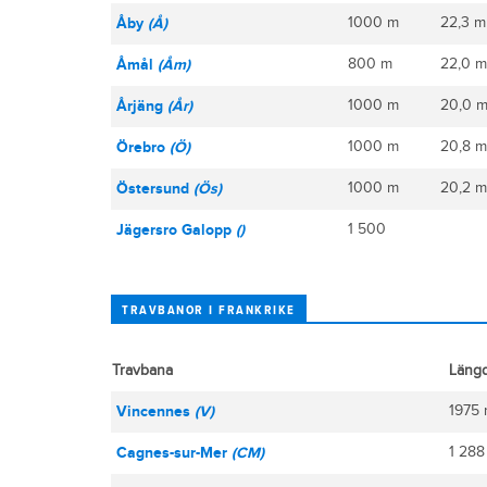
Åby
(Å)
1000 m
22,3 m
Åmål
(Åm)
800 m
22,0 m
Årjäng
(År)
1000 m
20,0 m 
Örebro
(Ö)
1000 m
20,8 m 
Östersund
(Ös)
1000 m
20,2 m
Jägersro Galopp
()
1 500
TRAVBANOR I FRANKRIKE
Travbana
Läng
Vincennes
(V)
1975
Cagnes-sur-Mer
(CM)
1 288