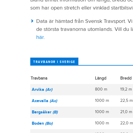
som har open stretch eller vinklad startbilsv
Data är hämtad från Svensk Travsport. Vi 
de största travanorna utomlands. Vill du 
här
.
TRAVBANOR I SVERIGE
Travbana
Längd
Bredd
Arvika
(Ar)
800 m
19,2 m
Axevalla
(Ax)
1000 m
22,5 m 
Bergsåker
(B)
1000 m
21,0 m 
Boden
(Bo)
1000 m
22,0 m