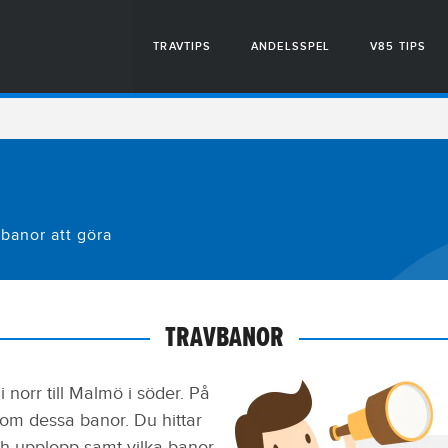
TRAVTIPS
ANDELSSPEL
V85 TIPS
vbanor att göra
TRAVBANOR
 norr till Malmö i söder. På
 om dessa banor. Du hittar
h upplopp samt vilka banor