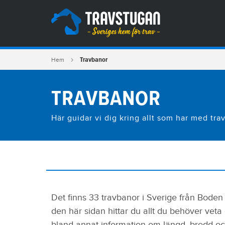
Travbanor
Hem
TRAVBANOR
Här guidar vi dig kring allt som har med tra
Det finns 33 travbanor i Sverige från Boden i
den här sidan hittar du allt du behöver veta
bland annat information om längd, bredd oc