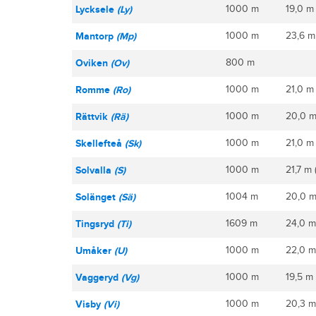
Lycksele
(Ly)
1000 m
19,0 m
Mantorp
(Mp)
1000 m
23,6 m
Oviken
(Ov)
800 m
Romme
(Ro)
1000 m
21,0 m
Rättvik
(Rä)
1000 m
20,0 m
Skellefteå
(Sk)
1000 m
21,0 m 
Solvalla
(S)
1000 m
21,7 m 
Solänget
(Sä)
1004 m
20,0 m
Tingsryd
(Ti)
1609 m
24,0 m
Umåker
(U)
1000 m
22,0 m
Vaggeryd
(Vg)
1000 m
19,5 m
Visby
(Vi)
1000 m
20,3 m 