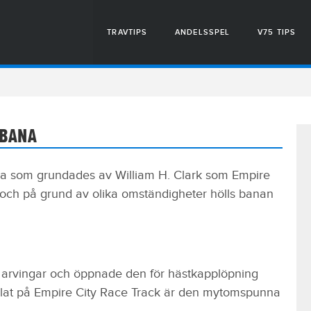
TRAVTIPS
ANDELSSPEL
V75 TIPS
VBANA
na som grundades av William H. Clark som Empire
 och på grund av olika omständigheter hölls banan
 arvingar och öppnade den för hästkapplöpning
lat på Empire City Race Track är den mytomspunna