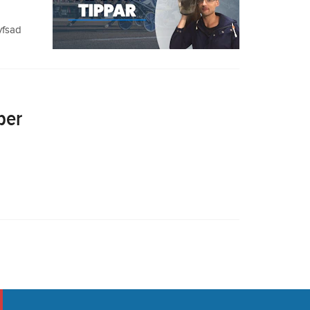
yfsad
ber