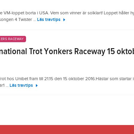
ade VM-loppet borta i USA. Vem som vinner är solklart! Loppet håller h
ongen 4 Twister ...
Läs travtips
ERS RACEWAY
rnational Trot Yonkers Raceway 15 okto
rot hos Unibet fram till 21.15 den 15 oktober 2016.Hästar som startar i
1 ...
Läs travtips