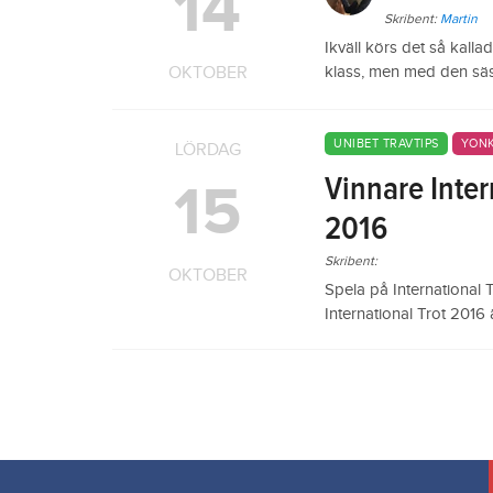
14
Skribent:
Martin
Ikväll körs det så kall
OKTOBER
klass, men med den säs
UNIBET TRAVTIPS
YONK
LÖRDAG
Vinnare Inte
15
2016
Skribent:
OKTOBER
Spela på International T
International Trot 2016 är