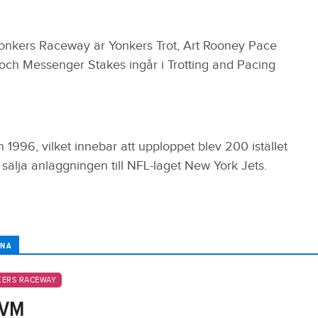
onkers Raceway är Yonkers Trot, Art Rooney Pace
och Messenger Stakes ingår i Trotting and Pacing
an 1996, vilket innebar att upploppet blev 200 istället
 sälja anläggningen till NFL-laget New York Jets.
ANA
ERS RACEWAY
 VM