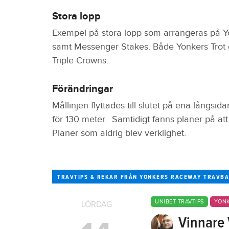
Stora lopp
Exempel på stora lopp som arrangeras på Y
samt Messenger Stakes. Både Yonkers Trot 
Triple Crowns.
Förändringar
Mållinjen flyttades till slutet på ena långsid
för 130 meter. Samtidigt fanns planer på att
Planer som aldrig blev verklighet.
TRAVTIPS & REKAR FRÅN YONKERS RACEWAY TRAVB
UNIBET TRAVTIPS
YONK
LÖRDAG
Vinnare