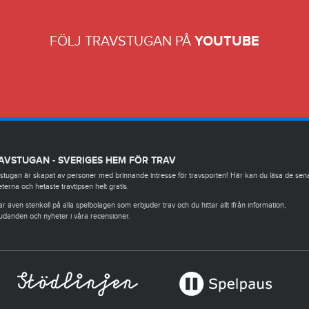
FÖLJ TRAVSTUGAN PÅ
YOUTUBE
AVSTUGAN - SVERIGES HEM FÖR TRAV
stugan är skapat av personer med brinnande intresse för travsporten! Här kan du läsa de sen
terna och hetaste travtipsen helt gratis.
ar även stenkoll på alla spelbolagen som erbjuder trav och du hittar allt ifrån information,
udanden och nyheter i våra recensioner.