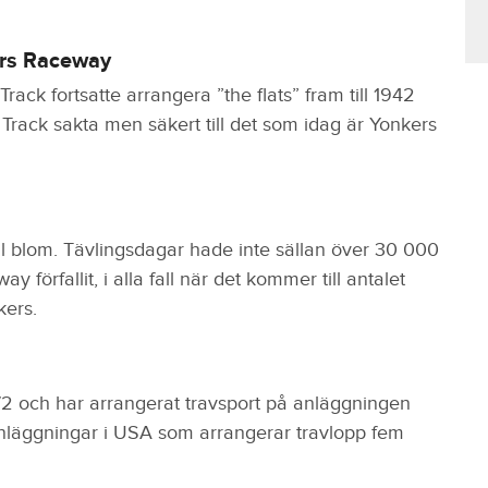
ers Raceway
ack fortsatte arrangera ”the flats” fram till 1942
Track sakta men säkert till det som idag är Yonkers
ll blom. Tävlingsdagar hade inte sällan över 30 000
förfallit, i alla fall när det kommer till antalet
kers.
 och har arrangerat travsport på anläggningen
nläggningar i USA som arrangerar travlopp fem