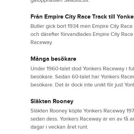
galopphästen Seabiscuit.
Från Empire City Race Track till Yonk
Butler gick bort 1934 men Empire City Race Tr
och därefter förvandlades Empire City Race 
Raceway.
Många besökare
Under 1960-talet stod Yonkers Raceway i fu
besökare. Sedan 60-talet har Yonkers Raceway 
besökare. Det är dock inte unikt för just Yon
Släkten Rooney
Släkten Rooney köpte Yonkers Raceway 1972
sedan dess. Yonkers Raceway är en av få a
dagar i veckan året runt.