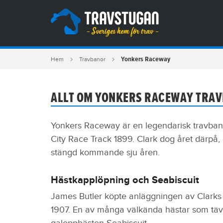
Yonkers Raceway
Hem
Travbanor
ALLT OM YONKERS RACEWAY TRA
Yonkers Raceway är en legendarisk travba
City Race Track 1899. Clark dog året därpå,
stängd kommande sju åren.
Hästkapplöpning och Seabiscuit
James Butler köpte anläggningen av Clarks
1907. En av många välkända hästar som täv