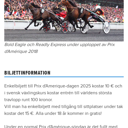
1990
Ourasi, h10
1991
Tenor de Baune, h6
1992
Verdict Gédé, h5
1993
Queen L., s7
1994
Sea Cove, h8
Bold Eagle och Readly Express under upploppet av Prix
1995
Ina Scot, s6
d'Amérique 2018
1996
Cocktail Jet, h6
1997
Abo Volo, h9
BILJETTINFORMATION
1998
Dryade des Bois, s7
1999
Moni Maker, s6
Enkelbiljett till Prix d'Amerique-dagen 2025 kostar 10 € och
2000
Général du Pommeau, h6
i svensk växlingskurs kostar entrén till världens största
travlopp runt 100 kronor.
2001
Varenne, h6
Vill man ha enkelbiljett med tillgång till sittplatser under tak
2002
Varenne, h7
kostar det 15 €. Alla under 18 år kommer in gratis!
2003
Abano As, h6
Under en normal Prix d'Amérique-söndag är det fullt med
2004
Kesaco Phedo, h6