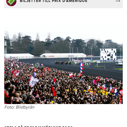
BILJETTER TILL PRIX D'AMERIQUE
2019
Belina Josselyn, s
2020
Face Time Bourbon,h
2021
Face Time Bourbon,h
2022
Davidson du Pont, h
2023
Hooker Berry, h
2024
Idao de Tillard, h 6
2025
Idao de Tillard, h 7
2026
Hokkaido Jiel, h 9
Foto: Bildbyrån