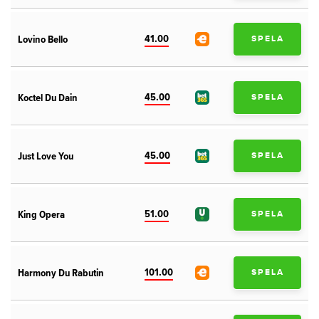
41.00
Lovino Bello
SPELA
45.00
Koctel Du Dain
SPELA
45.00
Just Love You
SPELA
51.00
King Opera
SPELA
101.00
Harmony Du Rabutin
SPELA