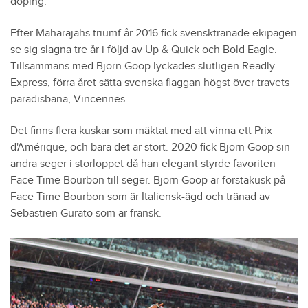
doping.
1976
Bellino II, h9
Efter Maharajahs triumf år 2016 fick svensktränade ekipagen
1977
Bellino II, h10
se sig slagna tre år i följd av Up & Quick och Bold Eagle.
1978
Grandpré, h5
Tillsammans med Björn Goop lyckades slutligen Readly
1979
High Echelon, h6
Express, förra året sätta svenska flaggan högst över travets
paradisbana, Vincennes.
1980
Eleazar, h10
1981
Idéal du Gazeau, h7
Det finns flera kuskar som mäktat med att vinna ett Prix
1982
Hymour, h9
d'Amérique, och bara det är stort. 2020 fick Björn Goop sin
andra seger i storloppet då han elegant styrde favoriten
1983
Idéal du Gazeau, h9
Face Time Bourbon till seger. Björn Goop är förstakusk på
1984
Lurabo, h7
Face Time Bourbon som är Italiensk-ägd och tränad av
1985
Lutin d'Isigny, h8
Sebastien Gurato som är fransk.
1986
Ourasi, h6
1987
Ourasi, h7
1988
Ourasi, h8
1989
Queila Gédé, s7