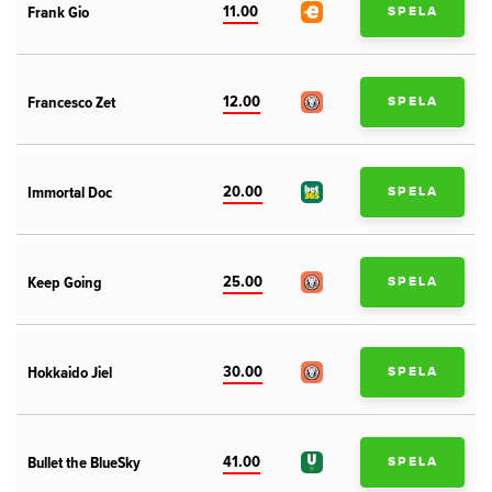
11.00
Frank Gio
SPELA
12.00
Francesco Zet
SPELA
20.00
Immortal Doc
SPELA
25.00
Keep Going
SPELA
30.00
Hokkaido Jiel
SPELA
41.00
Bullet the BlueSky
SPELA