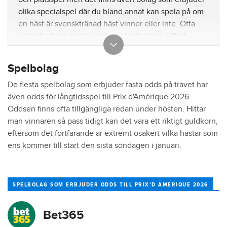
olika specialspel där du bland annat kan spela på om
en häst är svensktränad häst vinner eller inte. Ofta
erbjuder även spelbolagen head-to-head, vilket
betyder att du väljer ut en häst som ska ''tävla'' mot
den andra. Är hästen du har spelat före i mål vinner
Spelbolag
du således.
De flesta spelbolag som erbjuder fasta odds på travet har
även odds för långtidsspel till Prix d'Amérique 2026.
Oddsen finns ofta tillgängliga redan under hösten. Hittar
man vinnaren så pass tidigt kan det vara ett riktigt guldkorn,
eftersom det fortfarande är extremt osäkert vilka hästar som
ens kommer till start den sista söndagen i januari.
SPELBOLAG SOM ERBJUDER ODDS TILL PRIX'D AMERIQUE 2026
Bet365