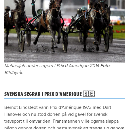
1947
Mistero, h7
1948
Mighty Ned, h6
1949
Venutar, h6
1950
Scotch Fez, h7
1951
Mighty Ned, h9
1952
Cancanniére, s6
1953
Permit, h8
Maharajah under segern i Prix'd Amerique 2014 Foto:
1954
Feu Follett X, h5
Bildbyrån
1955
Fortunato II, h6
1956
Gélinotte, s6
SVENSKA SEGRAR I PRIX D'AMERIQUE 🇸🇪
1957
Gélinotte, s7
1958
Jamin, h5
Berndt Lindstedt vann Prix d’Amérique 1973 med Dart
1959
Jamin, h6
Hanover och nu stod dörren på vid gavel för svensk
travsport till omvärlden. Fransmännen ville ogärna släppa
1960
Hairos II, h9
någon genom dörren och nästa svensk att tränga sig genom