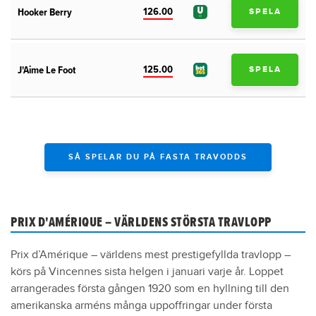
126.00
Hooker Berry
SPELA
125.00
J'Aime Le Foot
SPELA
SÅ SPELAR DU PÅ FASTA TRAVODDS
PRIX D'AMÉRIQUE – VÄRLDENS STÖRSTA TRAVLOPP
Prix d’Amérique – världens mest prestigefyllda travlopp –
körs på Vincennes sista helgen i januari varje år. Loppet
arrangerades första gången 1920 som en hyllning till den
amerikanska arméns många uppoffringar under första