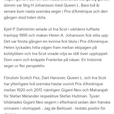
1961
Masina, s5
dörren var Stig H Johansson med Queen L. Bara två år
1962
Newstar, s5
senare kom nästa svenska seger i Prix d’Amérique och den
gången stod tiden stilla.
1963
Ozo, s5
1964
Nike Hanover, h7
Kjell P. Dahlström selade ut Ina Scot i världens tuffaste
1965
Ozo, s7
travlopp 1995 och makan Helen A. Johansson fick sitta upp.
Det var första gången en kvinna fick tävla i Prix d’Amérique.
1966
Roquépine, s5
Helen lyckades hitta vägen fram mellan ekipagen på
1967
Roquépine, s6
kolstybben och Ina Scot visade vilja av stål över upploppet.
1968
Roquépine, s7
Dom vann och knäppte Frankrike på näsan. En historisk
1969
Upsalin, h5
seger ur fler perspektiv.
1970
Toscan, h7
Förutom Scotch Fez, Dart Hanover, Queen L. och Ina Scot
1971
Tidalium Pélo, h8
har ytterligare två svenska hästar vunnit Prix d’Amérique
1972
Tidalium Pélo, h9
mellan 1920 och 2017, nämligen Gigant Neo och Maharajah
för Stefan Melander respektive Stefan Hultman. Tyvärr
1973
Dart Hanover, h8
tilldelades Gigant Neo segern i efterhand sedan den franska
1974
Delmonica Hanover, s5
vinnaren i storloppet - Jag de Bellouet - testats positiv för
1975
Bellino II, h8