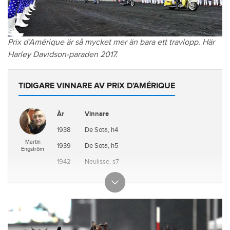
Prix d’Amérique är så mycket mer än bara ett travlopp. Här
Harley Davidson-paraden 2017.
TIDIGARE VINNARE AV PRIX D’AMÉRIQUE
År
Vinnare
1938
De Sota, h4
Martin
1939
De Sota, h5
Engström
1942
Neulisse, s7
1943
Nebuleuse V, s8
1944
Profane, h7
1945
Ovidius Naso, h9
1946
Ovidius Naso, h10