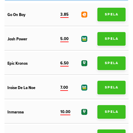
3.85
Go On Boy
SPELA
5.00
Josh Power
SPELA
6.50
Epic Kronos
SPELA
7.00
Iroise De La Noe
SPELA
10.00
Inmarosa
SPELA