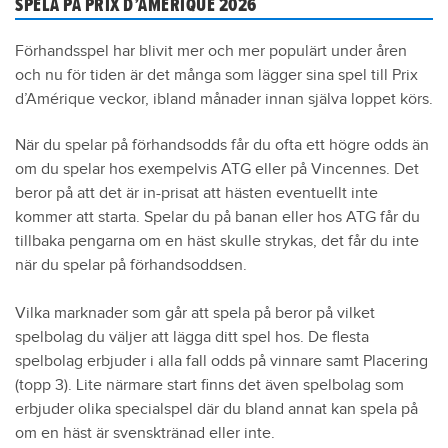
SPELA PÅ PRIX D’AMÉRIQUE 2026
Förhandsspel har blivit mer och mer populärt under åren
och nu för tiden är det många som lägger sina spel till Prix
d’Amérique veckor, ibland månader innan själva loppet körs.
När du spelar på förhandsodds får du ofta ett högre odds än
om du spelar hos exempelvis ATG eller på Vincennes. Det
beror på att det är in-prisat att hästen eventuellt inte
kommer att starta. Spelar du på banan eller hos ATG får du
tillbaka pengarna om en häst skulle strykas, det får du inte
när du spelar på förhandsoddsen.
Vilka marknader som går att spela på beror på vilket
spelbolag du väljer att lägga ditt spel hos. De flesta
spelbolag erbjuder i alla fall odds på vinnare samt Placering
(topp 3). Lite närmare start finns det även spelbolag som
erbjuder olika specialspel där du bland annat kan spela på
om en häst är svensktränad eller inte.