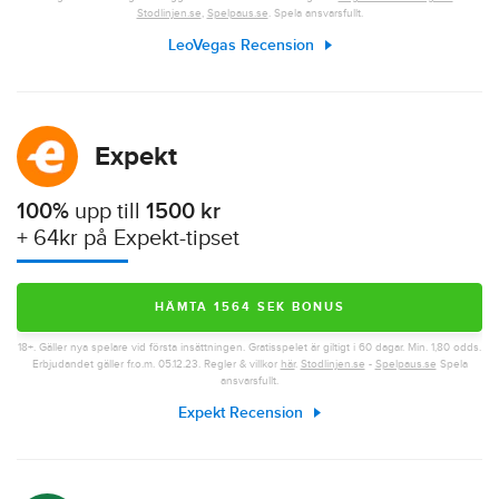
Stodlinjen.se
,
Spelpaus.se
. Spela ansvarsfullt.
LeoVegas Recension
Expekt
100%
upp till
1500 kr
+ 64kr på Expekt-tipset
HÄMTA 1564 SEK BONUS
18+. Gäller nya spelare vid första insättningen. Gratisspelet är giltigt i 60 dagar. Min. 1,80 odds.
Erbjudandet gäller fr.o.m. 05.12.23. Regler & villkor
här
.
Stodlinjen.se
-
Spelpaus.se
Spela
ansvarsfullt.
Expekt Recension