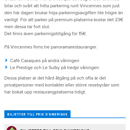
bilar och svårt att hitta parkering runt Vincennes som just
2005
Jag De Bellouet, h 8
den här dagen brukar höja parkeringsavgiften lite högre än
2006
Gigant Neo, h 8
vanligt. För att parker på premium-platserna kostar det 23€
2007
Offshore Dream, h 5
men dessa tar fort slut.
Det finns även parkeringstillgång för 15€.
2008
Offshore Dream, h 6
2009
Meaulnes du Corta, h 9
På Vincennes finns tre panoramarestauranger.
2010
Oyonnax, h 8
Café Casaques på andra våningen
2011
Ready Cash, h 6
Le Prestige och Le Sulky på tredje våningen.
2012
Ready Cash, h 7
Dessa platser är det hård åtgång på och ofta är det
2013
Royal Dream, h 8
privatpersoner med kontakter eller större resebyråer som
2014
Maharajah, h 9
har bokat upp restaurangplatserna tidigt.
2015
Up And Quick, h 7
2016
Bold Eagle, h 5
BILJETTER TILL PRIX D'AMERIQUE
2017
Bold Eagle, h 6
2018
Readly Express, h 6