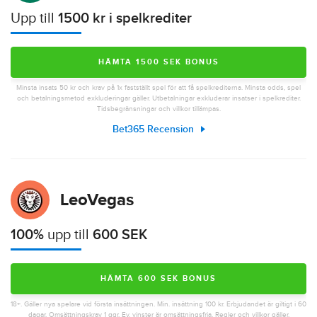
Upp till
1500 kr i spelkrediter
HÄMTA 1500 SEK BONUS
Minsta insats 50 kr och krav på 1x fastställt spel för att få spelkrediterna. Minsta odds, spel
och betalningsmetod exkluderingar gäller. Utbetalningar exkluderar insatser i spelkrediter.
Tidsbegränsningar och villkor tillämpas.
Bet365 Recension
LeoVegas
100%
upp till
600 SEK
HÄMTA 600 SEK BONUS
18+. Gäller nya spelare vid första insättningen. Min. insättning 100 kr. Erbjudandet är giltigt i 60
dagar. Omsättningskrav 1 ggr. Ev. vinster är omsättningsfria.
Regler och villkor gäller
.