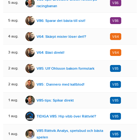
5 aug.
V86
racingbanan
5 aug.
V86: Sparar det bästa till sist!
V86
4 aug.
V64: Skärpt mister löser det!?
V64
3 aug.
V64: Bäst direkt!
V64
2 aug.
V85: Ulf Ohlsson bakom formstark
V85
2 aug.
V85 : Dannero med kallblod!
V85
1 aug.
V85-tips: Spikar direkt
V85
1 aug.
TIDIGA V85: Hip vibb över Rättvik!?
V85
V85 Rättvik Analys, spetsbud och bästa
1 aug.
V85
spelen