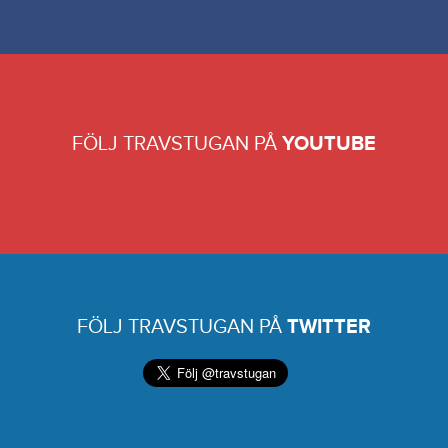
FÖLJ TRAVSTUGAN PÅ
YOUTUBE
FÖLJ TRAVSTUGAN PÅ
TWITTER