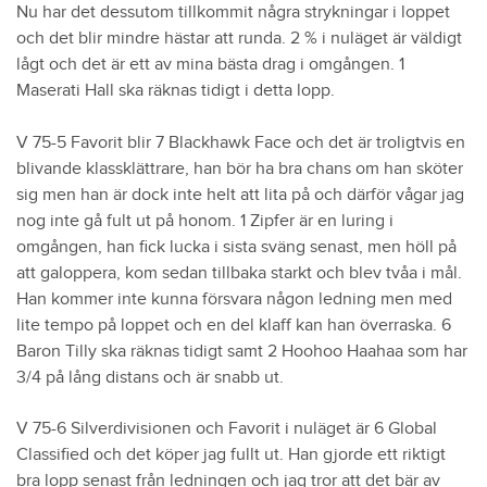
Nu har det dessutom tillkommit några strykningar i loppet
och det blir mindre hästar att runda. 2 % i nuläget är väldigt
lågt och det är ett av mina bästa drag i omgången. 1
Maserati Hall ska räknas tidigt i detta lopp.
V 75-5 Favorit blir 7 Blackhawk Face och det är troligtvis en
blivande klassklättrare, han bör ha bra chans om han sköter
sig men han är dock inte helt att lita på och därför vågar jag
nog inte gå fult ut på honom. 1 Zipfer är en luring i
omgången, han fick lucka i sista sväng senast, men höll på
att galoppera, kom sedan tillbaka starkt och blev tvåa i mål.
Han kommer inte kunna försvara någon ledning men med
lite tempo på loppet och en del klaff kan han överraska. 6
Baron Tilly ska räknas tidigt samt 2 Hoohoo Haahaa som har
3/4 på lång distans och är snabb ut.
V 75-6 Silverdivisionen och Favorit i nuläget är 6 Global
Classified och det köper jag fullt ut. Han gjorde ett riktigt
bra lopp senast från ledningen och jag tror att det bär av