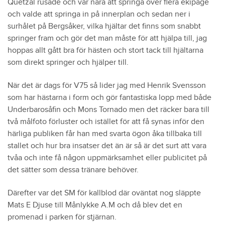
Quetzal rusade och var nära att springa över flera ekipage
och valde att springa in på innerplan och sedan ner i
surhålet på Bergsåker, vilka hjältar det finns som snabbt
springer fram och gör det man måste för att hjälpa till, jag
hoppas allt gått bra för hästen och stort tack till hjältarna
som direkt springer och hjälper till.
När det är dags för V75 så lider jag med Henrik Svensson
som har hästarna i form och gör fantastiska lopp med både
Underbarosåfin och Mons Tornado men det räcker bara till
två målfoto förluster och istället för att få synas inför den
härliga publiken får han med svarta ögon åka tillbaka till
stallet och hur bra insatser det än är så är det surt att vara
tvåa och inte få någon uppmärksamhet eller publicitet på
det sätter som dessa tränare behöver.
Därefter var det SM för kallblod där oväntat nog släppte
Mats E Djuse till Månlykke A.M och då blev det en
promenad i parken för stjärnan.