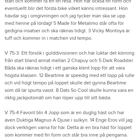
start och kommer få en fin resa. Hon har också fin form och
eventuellt blir det första bike vilket känns intressant. Hon
hävdar sig i omgivningen och jag tycker man ska se upp
med henne på lördag! 5 Made for Metalimo står ofta för
gedigna insatser och ska räknas tidigt. 3 Vicky Montoya är
tuff och kommer in i matchen vid tempo.
V 75-3: Ett försök i gulddivisionen och här luktar det körning
från start bland annat mellan 2 Chapuy och 5 Dark Roadster.
Båda ska räknas tidigt i ett ganska klent lopp för att vara
högsta klassen. 12 Beartime är speedig med ett lopp på rulle
och vid högt tempo på loppet skulle det gynna Beartime
som då lär spurta vasst. 8 Dats So Cool skulle kunna vara en
riktig jackpotsmäll om han löper upp till sitt bästa.
V 75-4 Favorit blir 4 Jopp som är en duglig häst och har
även Duktiga Magnus A Djuse i sulkyn. 14 Enge Eros vill jag
dock verkligen varna för här. Detta är en bra häst för loppet
som kommer med fin form och står bra inne på pengarna.