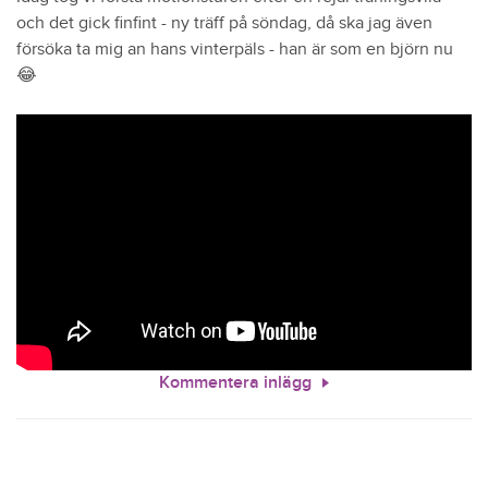
och det gick finfint - ny träff på söndag, då ska jag även
försöka ta mig an hans vinterpäls - han är som en björn nu
😂
Kommentera inlägg