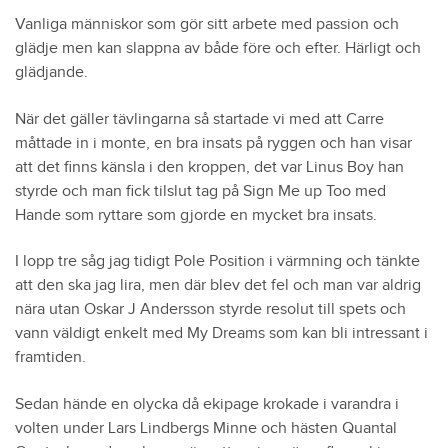
Vanliga människor som gör sitt arbete med passion och
glädje men kan slappna av både före och efter. Härligt och
glädjande.
När det gäller tävlingarna så startade vi med att Carre
måttade in i monte, en bra insats på ryggen och han visar
att det finns känsla i den kroppen, det var Linus Boy han
styrde och man fick tilslut tag på Sign Me up Too med
Hande som ryttare som gjorde en mycket bra insats.
I lopp tre såg jag tidigt Pole Position i värmning och tänkte
att den ska jag lira, men där blev det fel och man var aldrig
nära utan Oskar J Andersson styrde resolut till spets och
vann väldigt enkelt med My Dreams som kan bli intressant i
framtiden.
Sedan hände en olycka då ekipage krokade i varandra i
volten under Lars Lindbergs Minne och hästen Quantal