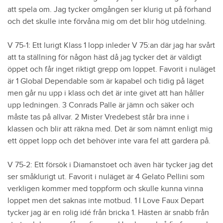
att spela om. Jag tycker omgången ser klurig ut på förhand
och det skulle inte förvåna mig om det blir hög utdelning.
V 75-1: Ett lurigt Klass 1 lopp inleder V 75:an där jag har svårt
att ta ställning för någon häst då jag tycker det är väldigt
öppet och får inget riktigt grepp om loppet. Favorit i nuläget
är 1 Global Dependable som är kapabel och tidig på läget
men går nu upp i klass och det är inte givet att han håller
upp ledningen. 3 Conrads Palle är jämn och säker och
måste tas på allvar. 2 Mister Vredebest står bra inne i
klassen och blir att räkna med. Det är som nämnt enligt mig
ett öppet lopp och det behöver inte vara fel att gardera på.
V 75-2: Ett försök i Diamanstoet och även här tycker jag det
ser småklurigt ut. Favorit i nuläget är 4 Gelato Pellini som
verkligen kommer med toppform och skulle kunna vinna
loppet men det saknas inte motbud. 1 I Love Faux Depart
tycker jag är en rolig idé från bricka 1. Hästen är snabb från