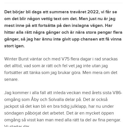
Det börjar bli dags att summera travåret 2022, vi får se
om det blir någon vettig text om det. Men just nu är jag
mest inne på att fortsätta på den inslagna vägen. Har
hittar alla rätt några gånger och är nära stora pengar flera
gånger, så jag har ännu inte givit upp chansen att få vinna
stort igen.
Winter Burst väntar och med V75 flera dagar i rad snackas
det alltid, vad som är rätt och fel vet jag inte utan jag
fortsätter att tänka som jag brukar göra. Men mera om det
senare.
Jag kommer i alla fall att inleda veckan med årets sista V86-
omgång som Åby och Solvalla delar på. Det är också
jackpot så det kan bli en bra tidig julklapp, har nu under
söndagen påbörjat det arbetet. Det är en mycket öppen
omgång så visst kan man med alla rätt ta del av fina pengar.
Vi startar där.