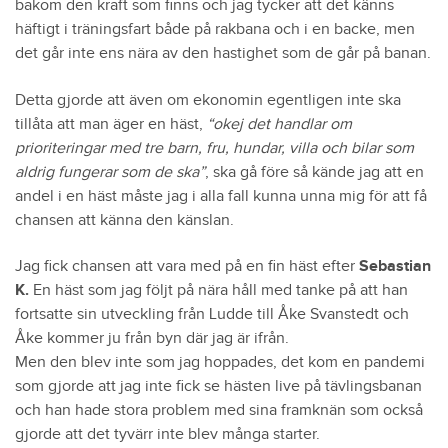
bakom den kraft som finns och jag tycker att det känns
häftigt i träningsfart både på rakbana och i en backe, men
det går inte ens nära av den hastighet som de går på banan.
Detta gjorde att även om ekonomin egentligen inte ska
tillåta att man äger en häst,
“okej det handlar om
prioriteringar med tre barn, fru, hundar, villa och bilar som
aldrig fungerar som de ska”
, ska gå före så kände jag att en
andel i en häst måste jag i alla fall kunna unna mig för att få
chansen att känna den känslan.
Jag fick chansen att vara med på en fin häst efter
Sebastian
K.
En häst som jag följt på nära håll med tanke på att han
fortsatte sin utveckling från Ludde till Åke Svanstedt och
Åke kommer ju från byn där jag är ifrån.
Men den blev inte som jag hoppades, det kom en pandemi
som gjorde att jag inte fick se hästen live på tävlingsbanan
och han hade stora problem med sina framknän som också
gjorde att det tyvärr inte blev många starter.