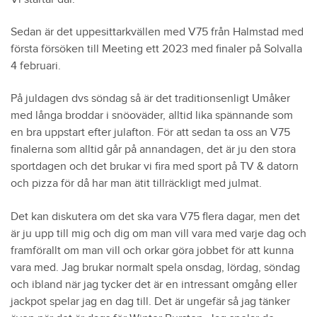
Sedan är det uppesittarkvällen med V75 från Halmstad med
första försöken till Meeting ett 2023 med finaler på Solvalla
4 februari.
På juldagen dvs söndag så är det traditionsenligt Umåker
med långa broddar i snöoväder, alltid lika spännande som
en bra uppstart efter julafton. För att sedan ta oss an V75
finalerna som alltid går på annandagen, det är ju den stora
sportdagen och det brukar vi fira med sport på TV & datorn
och pizza för då har man ätit tillräckligt med julmat.
Det kan diskutera om det ska vara V75 flera dagar, men det
är ju upp till mig och dig om man vill vara med varje dag och
framförallt om man vill och orkar göra jobbet för att kunna
vara med. Jag brukar normalt spela onsdag, lördag, söndag
och ibland när jag tycker det är en intressant omgång eller
jackpot spelar jag en dag till. Det är ungefär så jag tänker