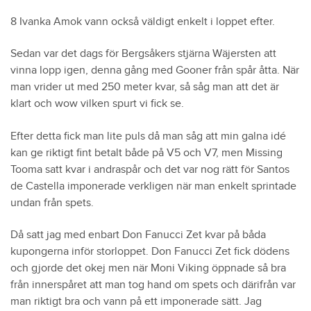
8 Ivanka Amok vann också väldigt enkelt i loppet efter.
Sedan var det dags för Bergsåkers stjärna Wäjersten att
vinna lopp igen, denna gång med Gooner från spår åtta. När
man vrider ut med 250 meter kvar, så såg man att det är
klart och wow vilken spurt vi fick se.
Efter detta fick man lite puls då man såg att min galna idé
kan ge riktigt fint betalt både på V5 och V7, men Missing
Tooma satt kvar i andraspår och det var nog rätt för Santos
de Castella imponerade verkligen när man enkelt sprintade
undan från spets.
Då satt jag med enbart Don Fanucci Zet kvar på båda
kupongerna inför storloppet. Don Fanucci Zet fick dödens
och gjorde det okej men när Moni Viking öppnade så bra
från innerspåret att man tog hand om spets och därifrån var
man riktigt bra och vann på ett imponerade sätt. Jag