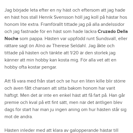
Jag började leta efter en ny häst och eftersom att jag hade
en häst hos stall Henrik Svensson höll jag koll på hästar hos
honom lite extra. Framförallt tittade jag på alla andelssidor
och jag fastnade för en häst som hade läckra
Cruzado Della
Noche
som pappa. Hästen var uppfödd runt Sundsvall, eller
rättare sagt ön Alnö av Therese Seldahl. Jag åkte och
tittade på hästen och tänkte att 1/20 är den storlek jag
känner att min hobby kan kosta mig. För alla vet att en
hobby ofta kostar pengar.
Att få vara med från start och se hur en liten kille blir större
och även fått chansen att sitta bakom honom har varit
häftigt. Men det är inte en enkel häst att få fart på. Han går
premie och kval på ett fint sätt, men när det äntligen blev
dags för start har man ju ingen aning om hur hästen står sig
mot de andra.
Hästen inleder med att klara av galopperande hästar till