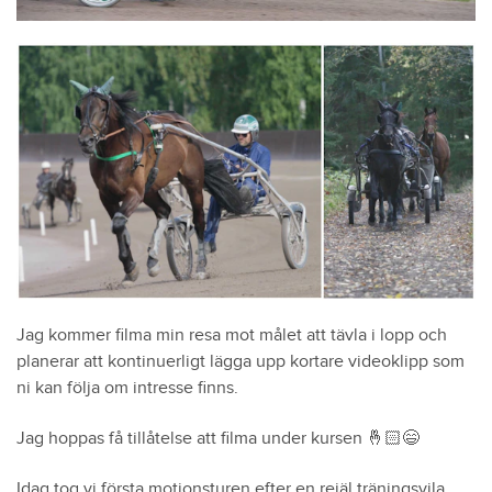
Jag kommer filma min resa mot målet att tävla i lopp och
planerar att kontinuerligt lägga upp kortare videoklipp som
ni kan följa om intresse finns.
Jag hoppas få tillåtelse att filma under kursen 🤞🏻😄
Idag tog vi första motionsturen efter en rejäl träningsvila