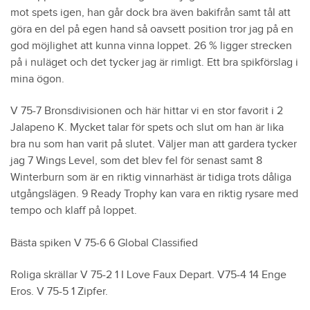
mot spets igen, han går dock bra även bakifrån samt tål att
göra en del på egen hand så oavsett position tror jag på en
god möjlighet att kunna vinna loppet. 26 % ligger strecken
på i nuläget och det tycker jag är rimligt. Ett bra spikförslag i
mina ögon.
V 75-7 Bronsdivisionen och här hittar vi en stor favorit i 2
Jalapeno K. Mycket talar för spets och slut om han är lika
bra nu som han varit på slutet. Väljer man att gardera tycker
jag 7 Wings Level, som det blev fel för senast samt 8
Winterburn som är en riktig vinnarhäst är tidiga trots dåliga
utgångslägen. 9 Ready Trophy kan vara en riktig rysare med
tempo och klaff på loppet.
Bästa spiken V 75-6 6 Global Classified
Roliga skrällar V 75-2 1 I Love Faux Depart. V75-4 14 Enge
Eros. V 75-5 1 Zipfer.