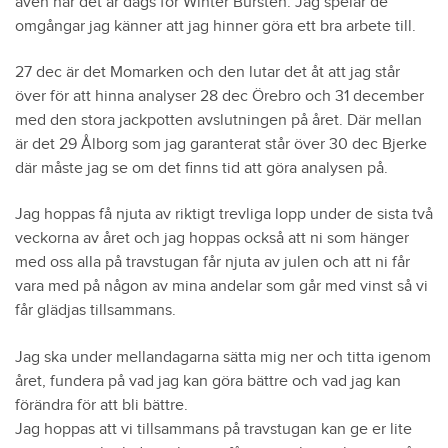
även när det är dags för Winter Bursten. Jag spelar de
omgångar jag känner att jag hinner göra ett bra arbete till.
27 dec är det Momarken och den lutar det åt att jag står
över för att hinna analyser 28 dec Örebro och 31 december
med den stora jackpotten avslutningen på året. Där mellan
är det 29 Ålborg som jag garanterat står över 30 dec Bjerke
där måste jag se om det finns tid att göra analysen på.
Jag hoppas få njuta av riktigt trevliga lopp under de sista två
veckorna av året och jag hoppas också att ni som hänger
med oss alla på travstugan får njuta av julen och att ni får
vara med på någon av mina andelar som går med vinst så vi
får glädjas tillsammans.
Jag ska under mellandagarna sätta mig ner och titta igenom
året, fundera på vad jag kan göra bättre och vad jag kan
förändra för att bli bättre.
Jag hoppas att vi tillsammans på travstugan kan ge er lite