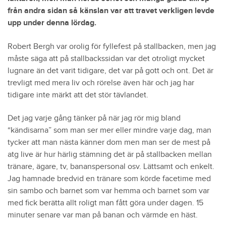
från andra sidan så känslan var att travet verkligen levde
upp under denna lördag.
Robert Bergh var orolig för fyllefest på stallbacken, men jag
måste säga att på stallbackssidan var det otroligt mycket
lugnare än det varit tidigare, det var på gott och ont. Det är
trevligt med mera liv och rörelse även här och jag har
tidigare inte märkt att det stör tävlandet.
Det jag varje gång tänker på när jag rör mig bland
“kändisarna” som man ser mer eller mindre varje dag, man
tycker att man nästa känner dom men man ser de mest på
atg live är hur härlig stämning det är på stallbacken mellan
tränare, ägare, tv, bananspersonal osv. Lättsamt och enkelt.
Jag hamnade bredvid en tränare som körde facetime med
sin sambo och barnet som var hemma och barnet som var
med fick berätta allt roligt man fått göra under dagen. 15
minuter senare var man på banan och värmde en häst.