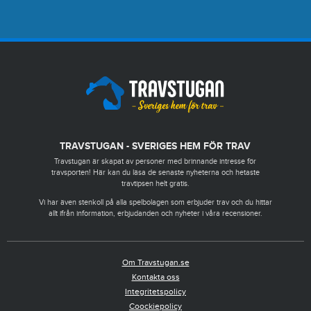
TRAVSTUGAN - SVERIGES HEM FÖR TRAV
Travstugan är skapat av personer med brinnande intresse för
travsporten! Här kan du läsa de senaste nyheterna och hetaste
travtipsen helt gratis.
Vi har även stenkoll på alla spelbolagen som erbjuder trav och du hittar
allt ifrån information, erbjudanden och nyheter i våra recensioner.
Om Travstugan.se
Kontakta oss
Integritetspolicy
Coockiepolicy