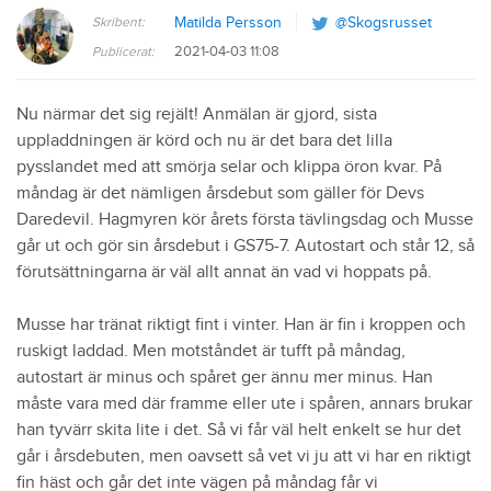
Skribent:
Matilda Persson
@Skogsrusset
2021-04-03 11:08
Publicerat:
Nu närmar det sig rejält! Anmälan är gjord, sista
uppladdningen är körd och nu är det bara det lilla
pysslandet med att smörja selar och klippa öron kvar. På
måndag är det nämligen årsdebut som gäller för Devs
Daredevil. Hagmyren kör årets första tävlingsdag och Musse
går ut och gör sin årsdebut i GS75-7. Autostart och står 12, så
förutsättningarna är väl allt annat än vad vi hoppats på.
Musse har tränat riktigt fint i vinter. Han är fin i kroppen och
ruskigt laddad. Men motståndet är tufft på måndag,
autostart är minus och spåret ger ännu mer minus. Han
måste vara med där framme eller ute i spåren, annars brukar
han tyvärr skita lite i det. Så vi får väl helt enkelt se hur det
går i årsdebuten, men oavsett så vet vi ju att vi har en riktigt
fin häst och går det inte vägen på måndag får vi