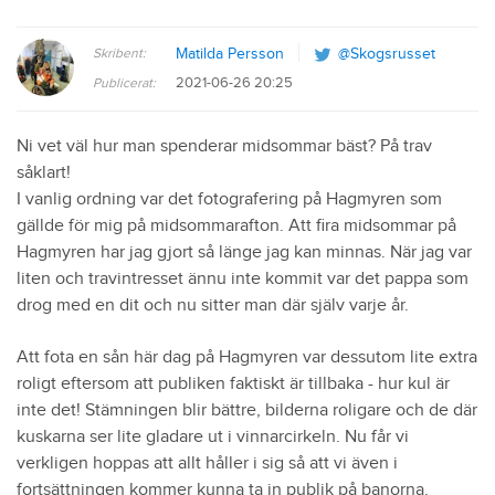
Skribent:
Matilda Persson
@Skogsrusset
2021-06-26 20:25
Publicerat:
Ni vet väl hur man spenderar midsommar bäst? På trav
såklart!
I vanlig ordning var det fotografering på Hagmyren som
gällde för mig på midsommarafton. Att fira midsommar på
Hagmyren har jag gjort så länge jag kan minnas. När jag var
liten och travintresset ännu inte kommit var det pappa som
drog med en dit och nu sitter man där själv varje år.
Att fota en sån här dag på Hagmyren var dessutom lite extra
roligt eftersom att publiken faktiskt är tillbaka - hur kul är
inte det! Stämningen blir bättre, bilderna roligare och de där
kuskarna ser lite gladare ut i vinnarcirkeln. Nu får vi
verkligen hoppas att allt håller i sig så att vi även i
fortsättningen kommer kunna ta in publik på banorna.