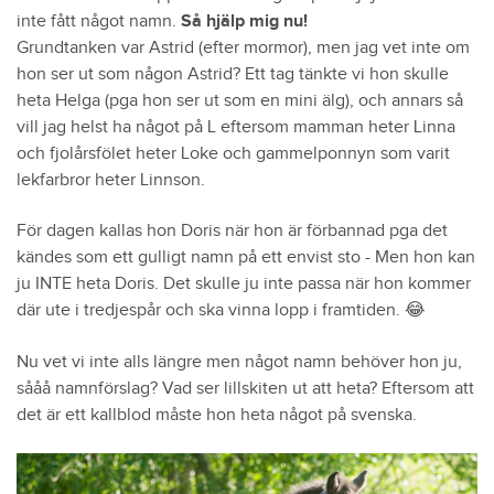
inte fått något namn.
Så hjälp mig nu!
Grundtanken var Astrid (efter mormor), men jag vet inte om
hon ser ut som någon Astrid? Ett tag tänkte vi hon skulle
heta Helga (pga hon ser ut som en mini älg), och annars så
vill jag helst ha något på L eftersom mamman heter Linna
och fjolårsfölet heter Loke och gammelponnyn som varit
lekfarbror heter Linnson.
För dagen kallas hon Doris när hon är förbannad pga det
kändes som ett gulligt namn på ett envist sto - Men hon kan
ju INTE heta Doris. Det skulle ju inte passa när hon kommer
där ute i tredjespår och ska vinna lopp i framtiden. 😂
Nu vet vi inte alls längre men något namn behöver hon ju,
sååå namnförslag? Vad ser lillskiten ut att heta? Eftersom att
det är ett kallblod måste hon heta något på svenska.