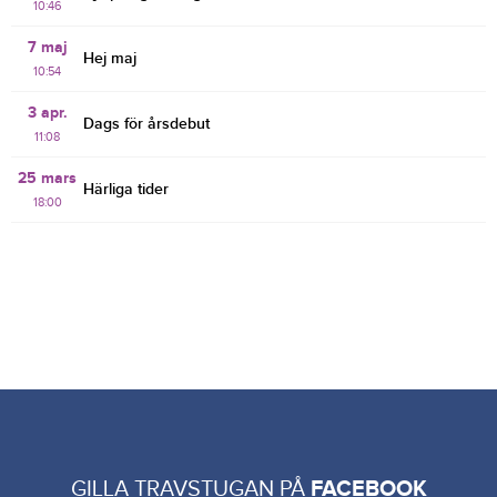
10:46
7 maj
Hej maj
10:54
3 apr.
Dags för årsdebut
11:08
25 mars
Härliga tider
18:00
GILLA TRAVSTUGAN PÅ
FACEBOOK