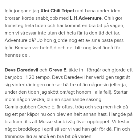
Igår joggade jag
Xlnt Chili Tripel
runt bana undertiden
brorsan körde snabbjobb med
L.H.Adventure
. Chili gör
framsteg hela tiden och har kommit en bra bit på vägen,
men vi stressar inte utan det hela får ta den tid det tar.
Adventure då? Jo hon gjorde nog ett av sina bästa pass
igår. Brorsan var helnöjd och det blir nog kval ändå för
hennes del.
Devs Daredevil
och
Greve E.
åkte in i förrgår och gjorde ett
banjobb i 1.20 tempo. Devs Daredevil har verkligen tagit åt
sig vinterträningen och ser bättre ut än någonsin (eller ja,
under den tiden jag skött om/ägt honom i alla fall). Startar
inom någon vecka, blir en spännande säsong.
Gamla gubben Greve E. är oftast trög och seg men fick på
sig ett par kåpor nu och blev en helt annan häst. Hängde på
bra fram tills att Musse stack iväg över upploppet. Vi testar
något breddlopp i april så ser vi vad han går för då. Fin och
träningsvillig är ändå en bra bit på vägen.