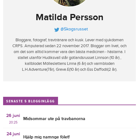
Matilda Persson
@Skogsrusset
Bloggare, fotograf, travtränare och kusk. Lever med sjukdomen
CRPS. Amputerad sedan 22 november 2017. Bloggar om livet, och
om det som alltid kommer vara den bästa medicinen - hästarna. I
stallet utanför Hudiksvall står gotlandsrusset Linnson (10 år) ,
kallblodet Mölleslettens Linna (6 år) och varmbloden
L.H.Adventure(7år), Greve.E(10 år) och Ess Daffodil(2 år).
SENASTE 5 BLOGGINLÄGG
26 juni
Midsommar ute på travbanorna
20:25
24 juni
Hjälp mig namnge fölet!