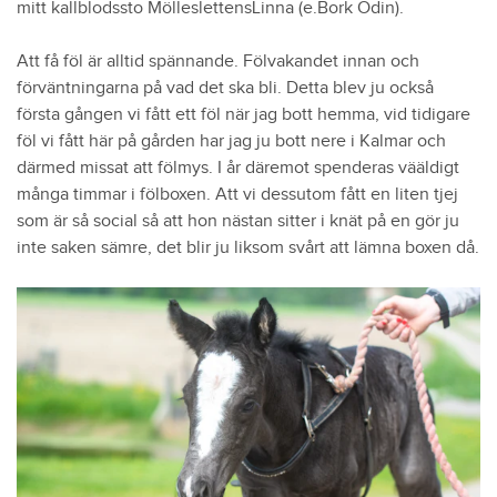
mitt kallblodssto MölleslettensLinna (e.Bork Odin).
Att få föl är alltid spännande. Fölvakandet innan och
förväntningarna på vad det ska bli. Detta blev ju också
första gången vi fått ett föl när jag bott hemma, vid tidigare
föl vi fått här på gården har jag ju bott nere i Kalmar och
därmed missat att fölmys. I år däremot spenderas vääldigt
många timmar i fölboxen. Att vi dessutom fått en liten tjej
som är så social så att hon nästan sitter i knät på en gör ju
inte saken sämre, det blir ju liksom svårt att lämna boxen då.