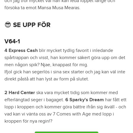
och jag tror mycket väl han kan leda loppet länge och
försöka ta emot Mansa Musa Mearas.
😎 SE UPP FÖR
V64-1
4 Express Cash
blir mycket tydlig favorit i inledande
spårtrappan och visst, han kommer säkert göra upp om det
men någon spik? Njae, knappast för mig.
Ifjol gick han segerlös i sina sex starter och jag kan väl inte
direkt påstå att han lyst av form på slutet.
2 Hard Center
ska vara mycket tidig som kommer med
efterlängtad seger i bagaget.
6 Sparky's Dream
har fått ett
lopp i kroppen och kommer göra bättre ifrån sig ikväll - och
vad kan vi vänta oss av 7 Comes with Age med lopp i
kroppen för nya regin!?