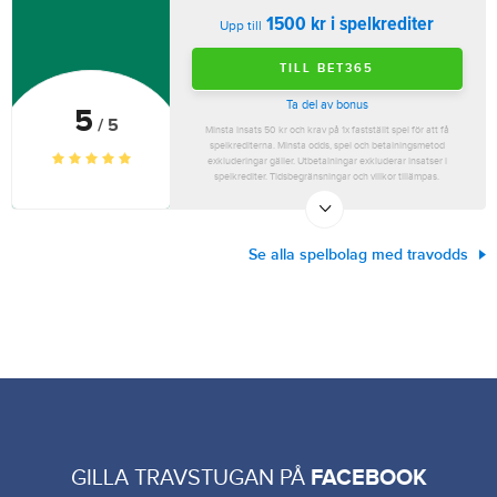
1500 kr i spelkrediter
Upp till
TILL BET365
Ta del av bonus
5
/ 5
Minsta insats 50 kr och krav på 1x fastställt spel för att få
spelkrediterna. Minsta odds, spel och betalningsmetod
exkluderingar gäller. Utbetalningar exkluderar insatser i
spelkrediter. Tidsbegränsningar och villkor tillämpas.
Se alla spelbolag med travodds
GILLA TRAVSTUGAN PÅ
FACEBOOK