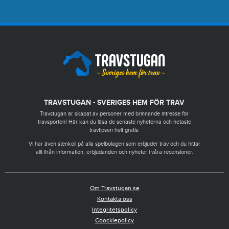
TRAVSTUGAN - SVERIGES HEM FÖR TRAV
Travstugan är skapat av personer med brinnande intresse för
travsporten! Här kan du läsa de senaste nyheterna och hetaste
travtipsen helt gratis.
Vi har även stenkoll på alla spelbolagen som erbjuder trav och du hittar
allt ifrån information, erbjudanden och nyheter i våra recensioner.
Om Travstugan.se
Kontakta oss
Integritetspolicy
Coockiepolicy