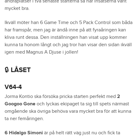
andraplatser i två senaste starterna så har insatserna varit
mycket bra.
Ikväll möter han 6 Game Time och 5 Pack Control som båda
har framspår, men jag är ändå inne på att fyraåringen kan
kliva runt dessa. Den inställningen han visat upp kommer
kunna ta honom långt och jag tror han visar den sidan ikväll
igen med Magnus A Djuse i jollen!
🔒 LÅSET
V64-4
Jorma Kontio ska försöka pricka starten perfekt med
2
Googoo Gone
och lyckas ekipaget ta sig till spets närmast
omgående ska övriga behöva vara mycket bra för att kunna
ta ner femåringen.
6 Hidalgo Simoni
är på helt rätt väg just nu och fick ta