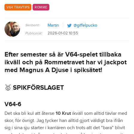
V64 TRAVTIPS
ROMME
Skribent:
Martin
@giffelpucko
2026-01-02 10:55
Publicerat:
Efter semester så är V64-spelet tillbaka
ikväll och på Rommetravet har vi jackpot
med Magnus A Djuse i spiksätet!
🥇 SPIKFÖRSLAGET
V64-6
Det ska bli kul att återse
10 Krut
ikväll som alltid tävlar med
skor, för övrigt. Jag tycker han alltid gjort väldigt bra ifrån
sig i sina sju starter i karriären och trots att det "bara" blivit