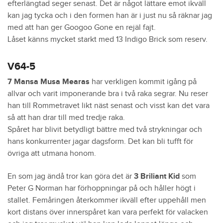
efterlängtad seger senast. Det är något lättare emot ikväll
kan jag tycka och i den formen han är i just nu så räknar jag
med att han ger Googoo Gone en rejäl fajt.
Låset känns mycket starkt med 13 Indigo Brick som reserv.
V64-5
7 Mansa Musa Mearas
har verkligen kommit igång på
allvar och varit imponerande bra i två raka segrar. Nu reser
han till Rommetravet likt näst senast och visst kan det vara
så att han drar till med tredje raka.
Spåret har blivit betydligt bättre med två strykningar och
hans konkurrenter jagar dagsform. Det kan bli tufft för
övriga att utmana honom.
En som jag ändå tror kan göra det är
3 Briliant Kid
som
Peter G Norman har förhoppningar på och håller högt i
stallet. Femåringen återkommer ikväll efter uppehåll men
kort distans över innerspåret kan vara perfekt för valacken