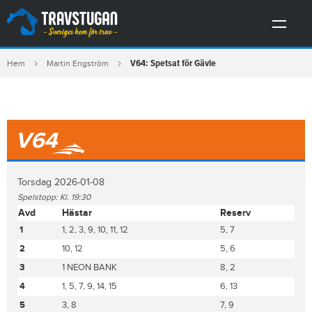
V64: Spetsat för Gävle
Hem
Martin Engström
V64
Torsdag 2026-01-08
Spelstopp: Kl. 19:30
Avd
Hästar
Reserv
1
1, 2, 3, 9, 10, 11, 12
5, 7
2
10, 12
5, 6
3
1 NEON BANK
8, 2
4
1, 5, 7, 9, 14, 15
6, 13
5
3, 8
7, 9