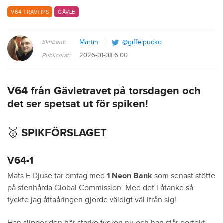
V64 TRAVTIPS
GÄVLE
Skribent:
Martin
@giffelpucko
2026-01-08 6:00
Publicerat:
V64 från Gävletravet på torsdagen och
det ser spetsat ut för spiken!
🥇 SPIKFÖRSLAGET
V64-1
Mats E Djuse tar omtag med
1 Neon Bank
som senast stötte
på stenhårda Global Commission. Med det i åtanke så
tyckte jag åttaåringen gjorde väldigt väl ifrån sig!
Han slipper den här starke tysken nu och han står perfekt