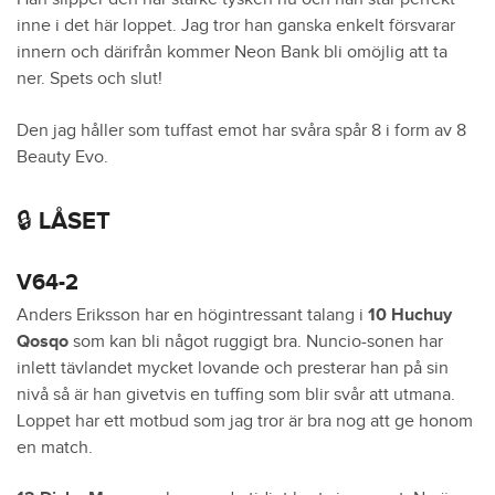
inne i det här loppet. Jag tror han ganska enkelt försvarar
innern och därifrån kommer Neon Bank bli omöjlig att ta
ner. Spets och slut!
Den jag håller som tuffast emot har svåra spår 8 i form av 8
Beauty Evo.
🔒 LÅSET
V64-2
Anders Eriksson har en högintressant talang i
10 Huchuy
Qosqo
som kan bli något ruggigt bra. Nuncio-sonen har
inlett tävlandet mycket lovande och presterar han på sin
nivå så är han givetvis en tuffing som blir svår att utmana.
Loppet har ett motbud som jag tror är bra nog att ge honom
en match.