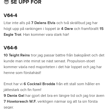
😎 SE UPP FÖR
V64-4
Litar inte alls på
7 Dalens Elvis
och två skrällbud jag har
högt upp på rankingen i loppet är
4 Dare
och framförallt
15
Eagle Trot
. Han kommer vara stark här!
V64-6
10 Teight Reins
tror jag passar bättre från bakspåret och det
kunde man inte minst se näst senast. Propulsion-stoet
kommer växla ned majoriteten i det här loppet och jag har
henne som förstahäst!
Emot har vi
6 Cocktail Brodda
från ett stall som håller en
jättestark och fin form!
9 Dania Gel
har gjort det bra en längre tid och jag tror även
7 Howtoreach W.F.
verkligen närmar sig att ta sin första
seger.