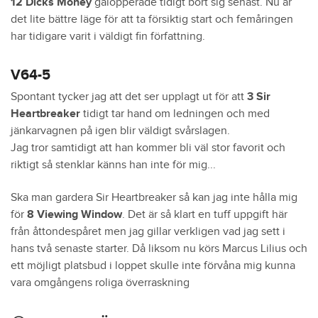
12 Dicks Money
galopperade tidigt bort sig senast. Nu är
det lite bättre läge för att ta försiktig start och femåringen
har tidigare varit i väldigt fin författning.
V64-5
Spontant tycker jag att det ser upplagt ut för att
3 Sir
Heartbreaker
tidigt tar hand om ledningen och med
jänkarvagnen på igen blir väldigt svårslagen.
Jag tror samtidigt att han kommer bli väl stor favorit och
riktigt så stenklar känns han inte för mig...
Ska man gardera Sir Heartbreaker så kan jag inte hålla mig
för
8 Viewing Window
. Det är så klart en tuff uppgift här
från åttondespåret men jag gillar verkligen vad jag sett i
hans två senaste starter. Då liksom nu körs Marcus Lilius och
ett möjligt platsbud i loppet skulle inte förvåna mig kunna
vara omgångens roliga överraskning