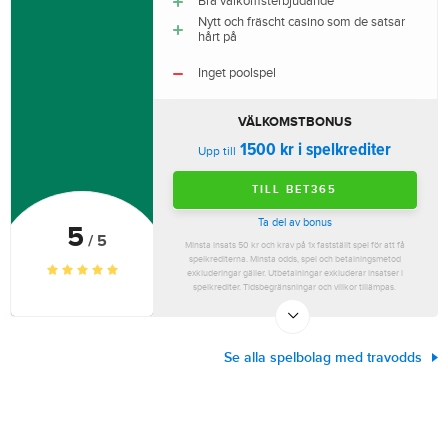
Bra välkomsterbjudande
Nytt och fräscht casino som de satsar
hårt på
Inget poolspel
VÄLKOMSTBONUS
1500 kr i spelkrediter
Upp till
TILL BET365
Ta del av bonus
5
/ 5
Minsta insats 50 kr och krav på 1x fastställt spel för att få
spelkrediterna. Minsta odds, spel och betalningsmetod
exkluderingar gäller. Utbetalningar exkluderar insatser i
spelkrediter. Tidsbegränsningar och villkor tillämpas.
Se alla spelbolag med travodds