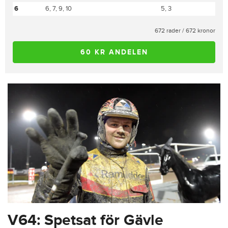
6
6, 7, 9, 10
5, 3
672 rader / 672 kronor
60 KR ANDELEN
V64: Spetsat för Gävle