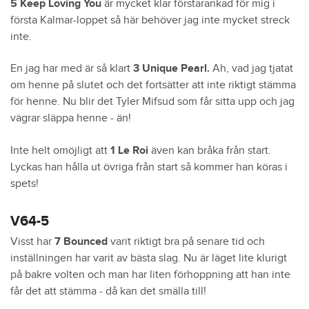
5 Keep Loving You
är mycket klar förstarankad för mig i
första Kalmar-loppet så här behöver jag inte mycket streck
inte.
En jag har med är så klart
3 Unique Pearl.
Ah, vad jag tjatat
om henne på slutet och det fortsätter att inte riktigt stämma
för henne. Nu blir det Tyler Mifsud som får sitta upp och jag
vägrar släppa henne - än!
Inte helt omöjligt att
1 Le Roi
även kan bråka från start.
Lyckas han hålla ut övriga från start så kommer han köras i
spets!
V64-5
Visst har
7 Bounced
varit riktigt bra på senare tid och
inställningen har varit av bästa slag. Nu är läget lite klurigt
på bakre volten och man har liten förhoppning att han inte
får det att stämma - då kan det smälla till!