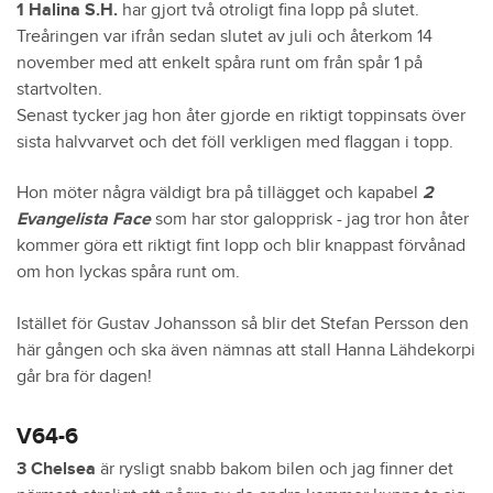
1 Halina S.H.
har gjort två otroligt fina lopp på slutet.
Treåringen var ifrån sedan slutet av juli och återkom 14
november med att enkelt spåra runt om från spår 1 på
startvolten.
Senast tycker jag hon åter gjorde en riktigt toppinsats över
sista halvvarvet och det föll verkligen med flaggan i topp.
Hon möter några väldigt bra på tillägget och kapabel
2
Evangelista Face
som har stor galopprisk - jag tror hon åter
kommer göra ett riktigt fint lopp och blir knappast förvånad
om hon lyckas spåra runt om.
Istället för Gustav Johansson så blir det Stefan Persson den
här gången och ska även nämnas att stall Hanna Lähdekorpi
går bra för dagen!
V64-6
3 Chelsea
är rysligt snabb bakom bilen och jag finner det