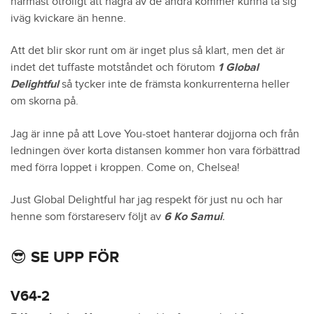
närmast otroligt att några av de andra kommer kunna ta sig
iväg kvickare än henne.
Att det blir skor runt om är inget plus så klart, men det är
indet det tuffaste motståndet och förutom
1 Global
Delightful
så tycker inte de främsta konkurrenterna heller
om skorna på.
Jag är inne på att Love You-stoet hanterar dojjorna och från
ledningen över korta distansen kommer hon vara förbättrad
med förra loppet i kroppen. Come on, Chelsea!
Just Global Delightful har jag respekt för just nu och har
henne som förstareserv följt av
6 Ko Samui
.
😎 SE UPP FÖR
V64-2