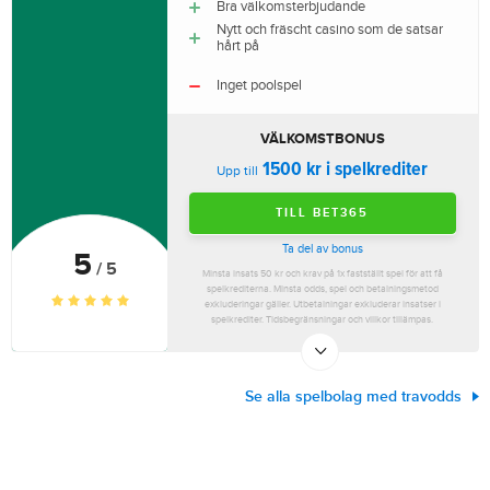
Bra välkomsterbjudande
Nytt och fräscht casino som de satsar
hårt på
Inget poolspel
VÄLKOMSTBONUS
1500 kr i spelkrediter
Upp till
TILL BET365
Ta del av bonus
5
/ 5
Minsta insats 50 kr och krav på 1x fastställt spel för att få
spelkrediterna. Minsta odds, spel och betalningsmetod
exkluderingar gäller. Utbetalningar exkluderar insatser i
spelkrediter. Tidsbegränsningar och villkor tillämpas.
Se alla spelbolag med travodds