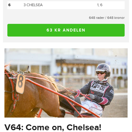
6
3 CHELSEA
1, 6
648 rader / 648 kronor
63 KR ANDELEN
V64: Come on, Chelsea!