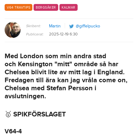
V64 TRAVTIPS
BERGSÅKER
KALMAR
Skribent:
Martin
@giffelpucko
2025-12-19 6:30
Publicerat:
Med London som min andra stad
och Kensington "mitt" område så har
Chelsea blivit lite av mitt lag i England.
Fredagen till ära kan jag vråla come on,
Chelsea med Stefan Persson i
avslutningen.
🥇 SPIKFÖRSLAGET
V64-4