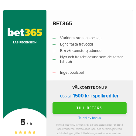
BET365
Världens största spelsajt
LÄS RECENSION
Egna fasta travodds
Bra välkomsterbjudande
Nytt och fräscht casino som de satsar
hårt på
Inget poolspel
VÄLKOMSTBONUS
1500 kr i spelkrediter
Upp till
TILL BET365
Ta del av bonus
5
/ 5
Minsta insats 50 kr och krav på 1x fastställt spel för att få
spelkrediterna. Minsta odds, spel och betalningsmetod
exkluderingar gäller. Utbetalningar exkluderar insatser i