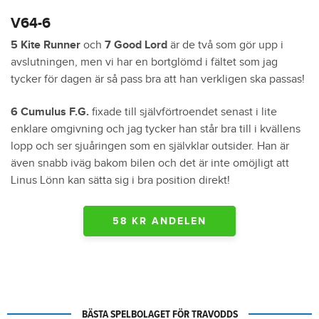
V64-6
5 Kite Runner
och
7 Good Lord
är de två som gör upp i
avslutningen, men vi har en bortglömd i fältet som jag
tycker för dagen är så pass bra att han verkligen ska passas!
6 Cumulus F.G.
fixade till självförtroendet senast i lite
enklare omgivning och jag tycker han står bra till i kvällens
lopp och ser sjuåringen som en självklar outsider. Han är
även snabb iväg bakom bilen och det är inte omöjligt att
Linus Lönn kan sätta sig i bra position direkt!
58 KR ANDELEN
BÄSTA SPELBOLAGET FÖR TRAVODDS