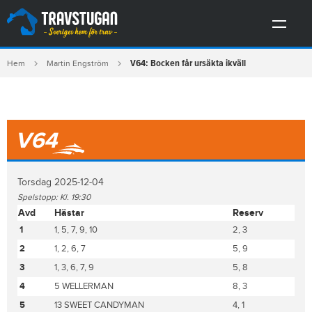
V64: Bocken får ursäkta ikväll
Hem
Martin Engström
V64
Torsdag 2025-12-04
Spelstopp: Kl. 19:30
Avd
Hästar
Reserv
1
1, 5, 7, 9, 10
2, 3
2
1, 2, 6, 7
5, 9
3
1, 3, 6, 7, 9
5, 8
4
5 WELLERMAN
8, 3
5
13 SWEET CANDYMAN
4, 1