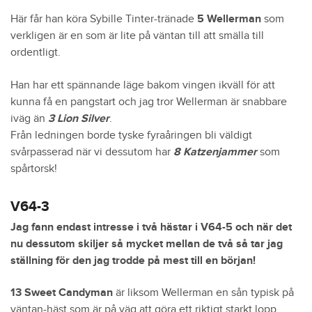
Här får han köra Sybille Tinter-tränade
5 Wellerman
som
verkligen är en som är lite på väntan till att smälla till
ordentligt.
Han har ett spännande läge bakom vingen ikväll för att
kunna få en pangstart och jag tror Wellerman är snabbare
iväg än
3 Lion Silver
.
Från ledningen borde tyske fyraåringen bli väldigt
svårpasserad när vi dessutom har
8 Katzenjammer
som
spårtorsk!
V64-3
Jag fann endast intresse i två hästar i V64-5 och när det
nu dessutom skiljer så mycket mellan de två så tar jag
ställning för den jag trodde på mest till en början!
13 Sweet Candyman
är liksom Wellerman en sån typisk på
väntan-häst som är på väg att göra ett riktigt starkt lopp.