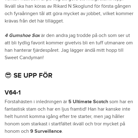
Ikväll ska han köras av Rikard N Skoglund för första gången
och fyraåringen tål att göra mycket av jobbet, vilket kommer
krävas från det här tillägget.
4 Gumshoe Sox
är den andra jag trodde på och som ser ut
att bli tydlig favorit kommer givetvis bli en tuff utmanare om
han hanterar fjärdespåret. Jag lägger ändå mitt hopp till
Sweet Candyman!
😎 SE UPP FÖR
V64-1
Förstahästen i inledningen är
5 Ultimate Scotch
som har en
fantastisk stam och har en ljus framtid! Han har kanske inte
helt hunnit komma igång efter tre starter, men jag håller
honom som starkast i startfältet ikväll och tror mycket på
honom och
9 Surveillance
.