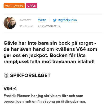
V64 TRAVTIPS
GÄVLE
Skribent:
Martin
@giffelpucko
2025-12-04 9:32
Publicerat:
Gävle har inte bara sin bock på torget -
de har även hand om kvällens V64 som
ger oss en jackpot. Bocken får låta
rampljuset falla mot travbanan istället!
🥇 SPIKFÖRSLAGET
V64-4
Fredrik Plassen har jag skrivit om förr och som
personligen haft en fin säsong på tävlingsbanan.