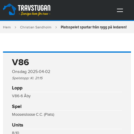
Platsspelet spurtar från rygg på ledaren!
Hem
Christian Sandholm
V86
Onsdag 2025-04-02
Spelstopp: Kl. 21:15
Lopp
V86-6 Åby
Spel
Mooseisloose C.C. (Plats)
Units
8/10