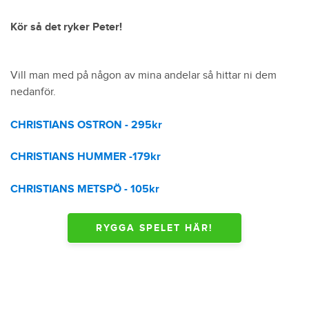
Kör så det ryker Peter!
Vill man med på någon av mina andelar så hittar ni dem
nedanför.
CHRISTIANS OSTRON - 295kr
CHRISTIANS HUMMER -179kr
CHRISTIANS METSPÖ - 105kr
RYGGA SPELET HÄR!