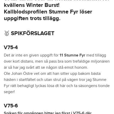
kvällens Winter Burst!
Kallblodsprofilen Stumne Fyr löser
uppgiften trots tillägg.
🥇 SPIKFÖRSLAGET
V75-4
Det är inte en given uppgift för
11 Stumne Fyr
med tillägg
över kort distans, men så pass bra som trefaldige miljonären
är så har jag svårt att se någon stå emot honom.
Ole Johan Östre vet om att han sitter upp bakom bästa
hästen i startfältet och utan strul på vägen tror jag Stumne
Fyr rätt behagligt lyckas lösa dt här och ta säsongens tionde
seger!
V75-6
Spiken för omgången hittar jag först i V75-6 där