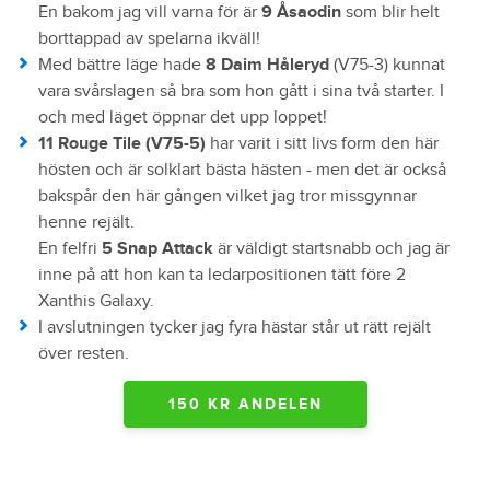
En bakom jag vill varna för är
9 Åsaodin
som blir helt
borttappad av spelarna ikväll!
Med bättre läge hade
8 Daim Håleryd
(V75-3) kunnat
vara svårslagen så bra som hon gått i sina två starter. I
och med läget öppnar det upp loppet!
11 Rouge Tile (V75-5)
har varit i sitt livs form den här
hösten och är solklart bästa hästen - men det är också
bakspår den här gången vilket jag tror missgynnar
henne rejält.
En felfri
5 Snap Attack
är väldigt startsnabb och jag är
inne på att hon kan ta ledarpositionen tätt före 2
Xanthis Galaxy.
I avslutningen tycker jag fyra hästar står ut rätt rejält
över resten.
150 KR ANDELEN