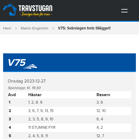
V75: Svårslagen trots tillägget!
Hem
Martin Engström
V75
Onsdag 2023-12-27
Spelstopp: Kl. 19:30
Avd
Hästar
Reserv
1
1, 2, 8. 9
3, 6
2
3, 6, 7, 9, 13, 15
12, 10
3
2, 3, 5, 8, 9, 10
6, 4
4
11 STUMNE FYR
4, 2
5
2, 4, 5, 8, 11
12, 7