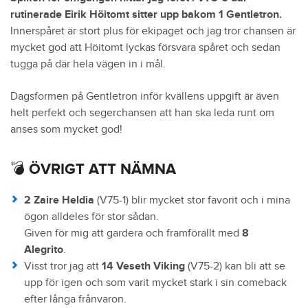
rutinerade Eirik Höitomt sitter upp bakom 1 Gentletron.
Innerspåret är stort plus för ekipaget och jag tror chansen är
mycket god att Höitomt lyckas försvara spåret och sedan
tugga på där hela vägen in i mål.
Dagsformen på Gentletron inför kvällens uppgift är även
helt perfekt och segerchansen att han ska leda runt om
anses som mycket god!
💣 ÖVRIGT ATT NÄMNA
2 Zaire Heldia
(V75-1) blir mycket stor favorit och i mina
ögon alldeles för stor sådan.
Given för mig att gardera och framförallt med
8
Alegrito
.
Visst tror jag att
14 Veseth Viking
(V75-2) kan bli att se
upp för igen och som varit mycket stark i sin comeback
efter långa frånvaron.