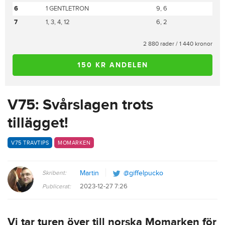
6
1 GENTLETRON
9, 6
7
1, 3, 4, 12
6, 2
2 880 rader / 1 440 kronor
150 KR ANDELEN
V75: Svårslagen trots
tillägget!
V75 TRAVTIPS
MOMARKEN
Skribent:
Martin
@giffelpucko
2023-12-27 7:26
Publicerat:
Vi tar turen över till norska Momarken för