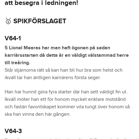
att besegra i ledningen!
🥇 SPIKFÖRSLAGET
V64-1
5 Lionel Mearas har man haft ögonen på sedan
karriärsstarten då detta är en väldigt välstammad herre
till treåring.
Står stjärnorna rätt så kan han bli hur bra som helst och
ikväll tar han äntligen karriärens första seger.
Han har hunnit göra fyra starter där han sett väldigt fin ut.
Ikväll möter han ett för honom mycket enklare motstånd
och fastän favoritskapet kommer vila tungt över honom så
ska han vinna den här gången.
V64-3