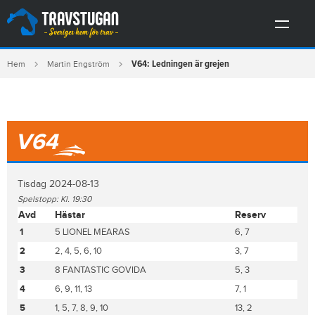
V64: Ledningen är grejen
Hem
Martin Engström
V64
Tisdag 2024-08-13
Spelstopp: Kl. 19:30
Avd
Hästar
Reserv
1
5 LIONEL MEARAS
6, 7
2
2, 4, 5, 6, 10
3, 7
3
8 FANTASTIC GOVIDA
5, 3
4
6, 9, 11, 13
7, 1
5
1, 5, 7, 8, 9, 10
13, 2