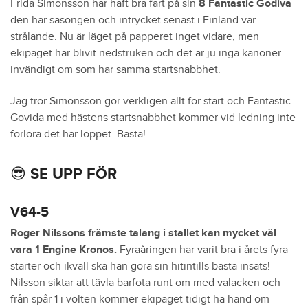
Frida Simonsson har haft bra fart på sin
8 Fantastic Godiva
den här säsongen och intrycket senast i Finland var
strålande. Nu är läget på papperet inget vidare, men
ekipaget har blivit nedstruken och det är ju inga kanoner
invändigt om som har samma startsnabbhet.
Jag tror Simonsson gör verkligen allt för start och Fantastic
Govida med hästens startsnabbhet kommer vid ledning inte
förlora det här loppet. Basta!
😎 SE UPP FÖR
V64-5
Roger Nilssons främste talang i stallet kan mycket väl
vara 1 Engine Kronos.
Fyraåringen har varit bra i årets fyra
starter och ikväll ska han göra sin hitintills bästa insats!
Nilsson siktar att tävla barfota runt om med valacken och
från spår 1 i volten kommer ekipaget tidigt ha hand om