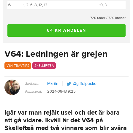
6
1, 2, 6, 8, 12, 13
10, 3
720 rader / 720 kronor
64 KR ANDELEN
V64: Ledningen är grejen
V64 TRAVTIPS
SKELLEFTEÅ
Skribent:
Martin
@giffelpucko
2024-08-13 9:25
Publicerat:
Igår var man rejält usel och det är bara
att gå vidare. Ikväll är det V64 på
Skellefteå med två vinnare som blir svåra