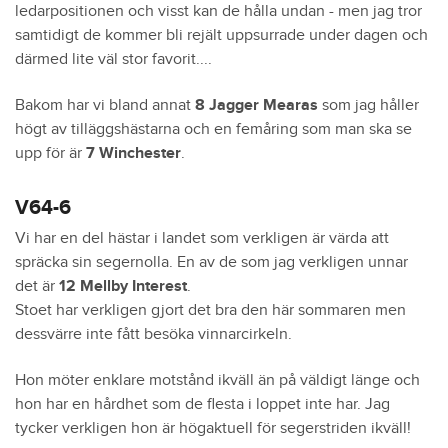
ledarpositionen och visst kan de hålla undan - men jag tror
samtidigt de kommer bli rejält uppsurrade under dagen och
därmed lite väl stor favorit....
Bakom har vi bland annat
8 Jagger Mearas
som jag håller
högt av tilläggshästarna och en femåring som man ska se
upp för är
7 Winchester
.
V64-6
Vi har en del hästar i landet som verkligen är värda att
spräcka sin segernolla. En av de som jag verkligen unnar
det är
12 Mellby Interest
.
Stoet har verkligen gjort det bra den här sommaren men
dessvärre inte fått besöka vinnarcirkeln.
Hon möter enklare motstånd ikväll än på väldigt länge och
hon har en hårdhet som de flesta i loppet inte har. Jag
tycker verkligen hon är högaktuell för segerstriden ikväll!