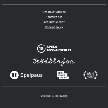
Om Travstugan.se
Kontakta oss
Integritetspolicy
Coockiepolicy
Copyright © Travstugan