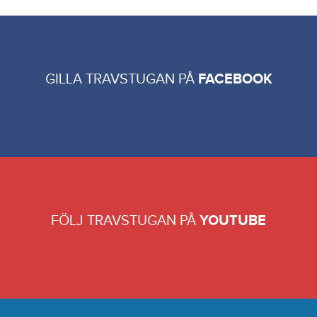
GILLA TRAVSTUGAN PÅ
FACEBOOK
FÖLJ TRAVSTUGAN PÅ
YOUTUBE