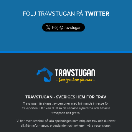
FÖLJ TRAVSTUGAN PÅ
TWITTER
TRAVSTUGAN - SVERIGES HEM FÖR TRAV
Travstugan är skapat av personer med brinnande intresse för
travsporten! Här kan du läsa de senaste nyheterna och hetaste
travtipsen helt gratis.
Vi har även stenkoll på alla spelbolagen som erbjuder trav och du hittar
allt ifrån information, erbjudanden och nyheter i våra recensioner.