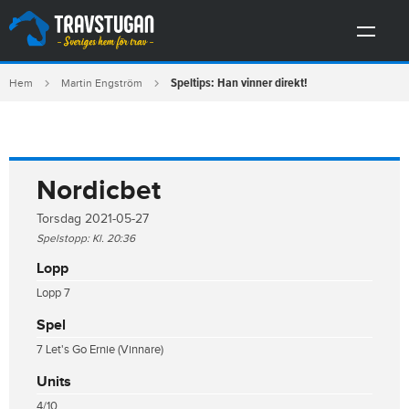
Speltips: Han vinner direkt!
Hem
Martin Engström
Nordicbet
Torsdag 2021-05-27
Spelstopp: Kl. 20:36
Lopp
Lopp 7
Spel
7 Let's Go Ernie (Vinnare)
Units
4/10