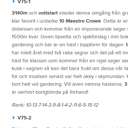
V75-1
3140m
och
voltstart
inleder denna omgång från g
klar favorit i urstarke
10 Maestro Crowe
. Detta är e
distansen och kommer från en imponerande seger se
1500m kvar. Given tipsetta och spikförslag i min bo
gardering och här är en häst i toppform för dagen.
har inlett året med två raka segrar och det på ett ö
häst för klassen som kommer från en rejäl seger se
kusk i vagnen så kan det bära frukt om dessa når t
för och insatsen senast var helt okey i skymundan. H
bort helt vid gardering. Vill även nämna hästarna,
3
är oerhört bortglömda på förhand!
Rank: 10-13-7-14-3-9-8-1-4-2-11-6-5-15-12
V75-2