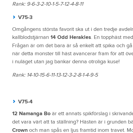
Rank: 9-6-3-2-10-1-5-7-12-4-8-11
V75-3
Omgångens största favorit ska ut i den tredje avde
kallblodstjärnan
14 Odd Herakles
. En topphäst med 
Frågan är om det bara är så enkelt att spika och gå 
när detta monster till häst avancerar fram för att öv
i nuläget utan jag bankar denna otroliga kuse!
Rank: 14-10-15-6-11-13-12-3-2-8-1-4-9-5
V75-4
12 Namanga Bo
är ett annats spikförslag i skrivand
det vara värt att ta ställning? Hästen är i grunden bäs
Crown
och man spås en ljus framtid inom travet. M