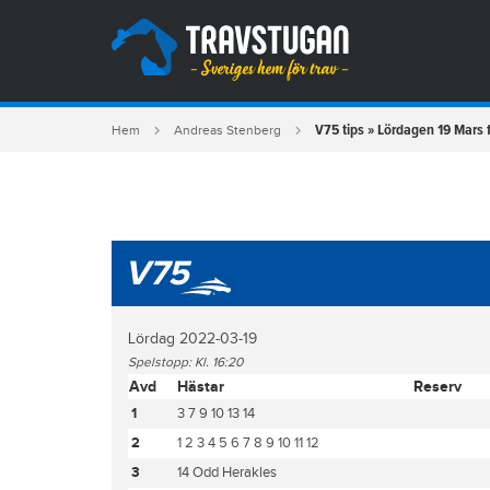
V75 tips » Lördagen 19 Mars f
Hem
Andreas Stenberg
V75
Lördag 2022-03-19
Spelstopp: Kl. 16:20
Avd
Hästar
Reserv
1
3 7 9 10 13 14
2
1 2 3 4 5 6 7 8 9 10 11 12
3
14 Odd Herakles