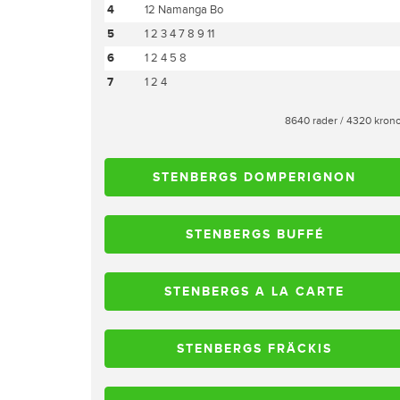
4
12 Namanga Bo
5
1 2 3 4 7 8 9 11
6
1 2 4 5 8
7
1 2 4
8640 rader / 4320 kron
STENBERGS DOMPERIGNON
STENBERGS BUFFÉ
STENBERGS A LA CARTE
STENBERGS FRÄCKIS