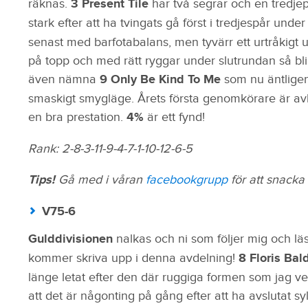
räknas.
3 Present Tile
har två segrar och en tredjepla
stark efter att ha tvingats gå först i tredjespår unde
senast med barfotabalans, men tyvärr ett urtråkig
på topp och med rätt ryggar under slutrundan så bli
även nämna
9 Only Be Kind To Me
som nu äntligen
smaskigt smygläge. Årets första genomkörare är avk
en bra prestation.
4%
är ett fynd!
Rank: 2-8-3-11-9-4-7-1-10-12-6-5
Tips!
Gå med i våran
facebookgrupp
för att snack
V75-6
Gulddivisionen
nalkas och ni som följer mig och l
kommer skriva upp i denna avdelning!
8 Floris Bal
länge letat efter den där ruggiga formen som jag vet
att det är någonting på gång efter att ha avslutat 