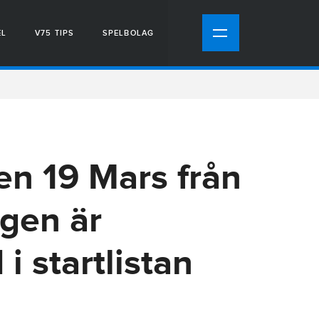
EL
V75 TIPS
SPELBOLAG
en 19 Mars från
gen är
i startlistan