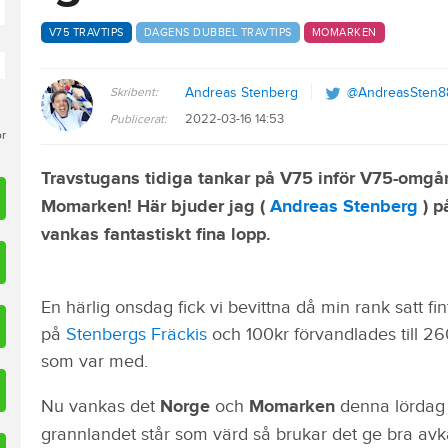
V75 TRAVTIPS
DAGENS DUBBEL TRAVTIPS
MOMARKEN
Skribent:
Andreas Stenberg
@AndreasSten8
2022-03-16 14:53
Publicerat:
or
Travstugans tidiga tankar på V75 inför V75-omgå
Momarken! Här bjuder jag (
Andreas Stenberg
) p
vankas fantastiskt fina lopp.
En härlig onsdag fick vi bevittna då min rank satt fint
på
Stenbergs Fräckis
och 100kr förvandlades till 2600
som var med.
Nu vankas det
Norge
och
Momarken
denna lördag 
grannlandet står som värd så brukar det ge bra avk