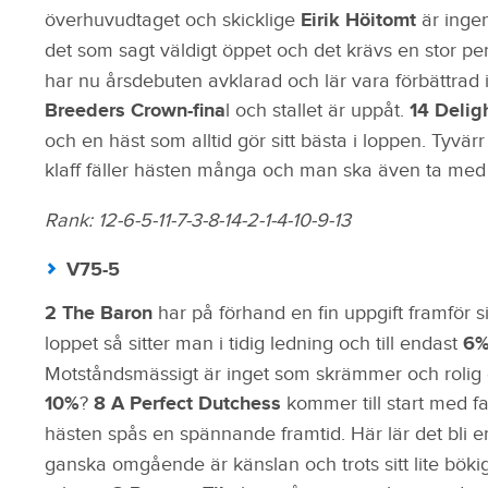
överhuvudtaget och skicklige
Eirik Höitomt
är inge
det som sagt väldigt öppet och det krävs en stor p
har nu årsdebuten avklarad och lär vara förbättrad i 
Breeders Crown-fina
l och stallet är uppåt.
14 Delig
och en häst som alltid gör sitt bästa i loppen. Tyvä
klaff fäller hästen många och man ska även ta med s
Rank: 12-6-5-11-7-3-8-14-2-1-4-10-9-13
V75-5
2 The Baron
har på förhand en fin uppgift framför s
loppet så sitter man i tidig ledning och till endast
6
Motståndsmässigt är inget som skrämmer och rolig 
10%
?
8 A Perfect Dutchess
kommer till start med f
hästen spås en spännande framtid. Här lär det bli en
ganska omgående är känslan och trots sitt lite bök