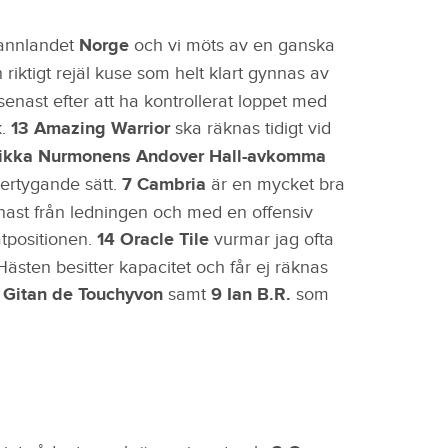
rannlandet
Norge
och vi möts av en ganska
n riktigt rejäl kuse som helt klart gynnas av
nast efter att ha kontrollerat loppet med
k.
13 Amazing Warrior
ska räknas tidigt vid
Iikka Nurmonens Andover Hall-avkomma
vertygande sätt.
7 Cambria
är en mycket bra
nast från ledningen och med en offensiv
ätpositionen.
14 Oracle Tile
vurmar jag ofta
ästen besitter kapacitet och får ej räknas
 Gitan de Touchyvon
samt
9 Ian B.R.
som