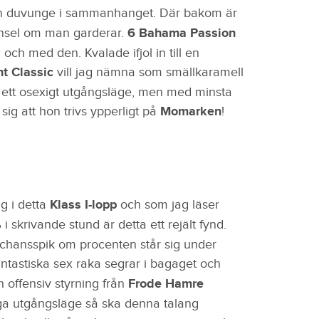
n duvunge i sammanhanget. Där bakom är
ensel om man garderar.
6 Bahama Passion
och med den. Kvalade ifjol in till en
ht Classic
vill jag nämna som smällkaramell
rr ett osexigt utgångsläge, men med minsta
ig att hon trivs ypperligt på
Momarken
!
ig i detta
Klass I
-lopp
och som jag läser
%
i skrivande stund är detta ett rejält fynd.
chansspik om procenten står sig under
antastiska sex raka segrar i bagaget och
 offensiv styrning från
Frode Hamre
iga utgångsläge så ska denna talang