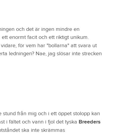
lningen och det är ingen mindre en
ett enormt facit och ett riktigt unikum.
vidare, för vem har "bollarna" att svara ut
erta ledningen? Nae, jag slösar inte strecken
e stund från mig och i ett öppet stolopp kan
t i fältet och vann i fjol det tyska
Breeders
otståndet ska inte skrämmas