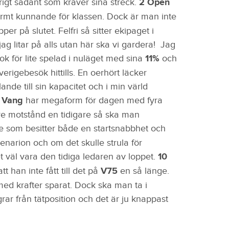
urigt sådant som kräver sina streck.
2 Open
normt kunnande för klassen. Dock är man inte
per på slutet. Felfri så sitter ekipaget i
g litar på alls utan här ska vi gardera! Jag
k för lite spelad i nuläget med sina
11%
och
erigebesök hittills. En oerhört läcker
ande till sin kapacitet och i min värld
r Vang
har megaform för dagen med fyra
re motstånd en tidigare så ska man
e som besitter både en startsnabbhet och
cenarion och om det skulle strula för
 väl vara den tidiga ledaren av loppet.
10
 han inte fått till det på
V75
en så länge.
med krafter sparat. Dock ska man ta i
rar från tätposition och det är ju knappast