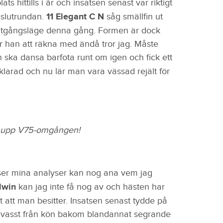
ts hittills i år och insatsen senast var riktigt
r slutrundan.
11 Elegant C N
såg smällfin ut
t utgångsläge denna gång. Formen är dock
r han att räkna med ändå tror jag. Måste
 ska dansa barfota runt om igen och fick ett
larad och nu lär man vara vässad rejält för
a upp V75-omgången!
äser mina analyser kan nog ana vem jag
dwin
kan jag inte få nog av och hästen har
 att man besitter. Insatsen senast tydde på
sylvasst från kön bakom blandannat segrande