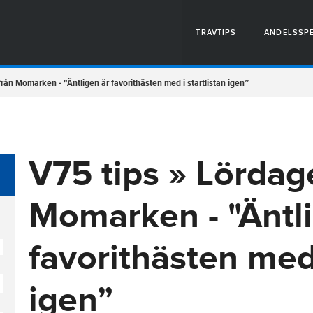
TRAVTIPS
ANDELSSP
rån Momarken - "Äntligen är favorithästen med i startlistan igen”
V75 tips » Lördag
Momarken - "Äntli
favorithästen med 
igen”