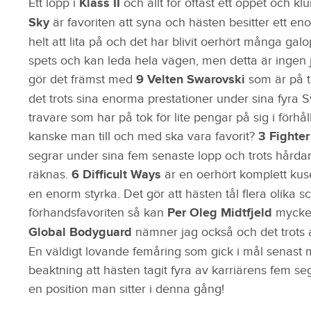
Ett lopp i
Klass II
och allt för oftast ett öppet och kl
Sky
är favoriten att syna och hästen besitter ett e
helt att lita på och det har blivit oerhört många galop
spets och kan leda hela vägen, men detta är ingen ja
gör det främst med
9 Velten Swarovski
som är på to
det trots sina enorma prestationer under sina fyra Sv
travare som har på tok för lite pengar på sig i förhåll
kanske man till och med ska vara favorit?
3 Fighte
segrar under sina fem senaste lopp och trots hårda
räknas.
6 Difficult Ways
är en oerhört komplett kus
en enorm styrka. Det gör att hästen tål flera olika s
förhandsfavoriten så kan
Per Oleg Midtfjeld
mycket
Global Bodyguard
nämner jag också och det trots att
En väldigt lovande femåring som gick i mål senast 
beaktning att hästen tagit fyra av karriärens fem seg
en position man sitter i denna gång!