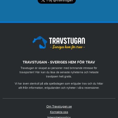
TRAVSTUGAN - SVERIGES HEM FÖR TRAV
Travstugan är skapat av personer med brinnande intresse för
travsporten! Här kan du läsa de senaste nyheterna och hetaste
travtipsen helt gratis.
Vi har även stenkoll på alla spelbolagen som erbjuder trav och du hittar
allt ifrån information, erbjudanden och nyheter i våra recensioner.
Om Travstugan.se
Kontakta oss
Integritetspolicy