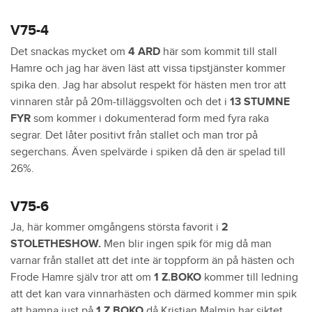
V75-4
Det snackas mycket om
4 ARD
här som kommit till stall
Hamre och jag har även läst att vissa tipstjänster kommer
spika den. Jag har absolut respekt för hästen men tror att
vinnaren står på 20m-tilläggsvolten och det i
13 STUMNE
FYR
som kommer i dokumenterad form med fyra raka
segrar. Det låter positivt från stallet och man tror på
segerchans. Även spelvärde i spiken då den är spelad till
26%.
V75-6
Ja, här kommer omgångens största favorit i
2
STOLETHESHOW.
Men blir ingen spik för mig då man
varnar från stallet att det inte är toppform än på hästen och
Frode Hamre själv tror att om
1 Z.BOKO
kommer till ledning
att det kan vara vinnarhästen och därmed kommer min spik
att hamna just på
1 Z.BOKO
då Kristian Malmin har siktet