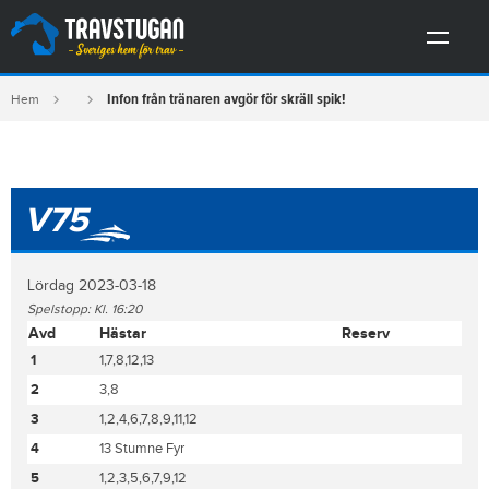
Infon från tränaren avgör för skräll spik!
Hem
V75
Lördag 2023-03-18
Spelstopp: Kl. 16:20
Avd
Hästar
Reserv
1
1,7,8,12,13
2
3,8
3
1,2,4,6,7,8,9,11,12
4
13 Stumne Fyr
5
1,2,3,5,6,7,9,12