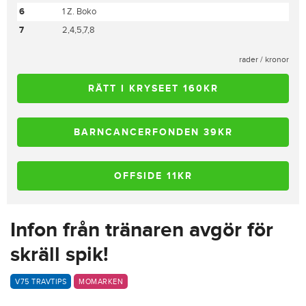
6
1 Z. Boko
7
2,4,5,7,8
rader / kronor
RÄTT I KRYSEET 160KR
BARNCANCERFONDEN 39KR
OFFSIDE 11KR
Infon från tränaren avgör för
skräll spik!
V75 TRAVTIPS
MOMARKEN