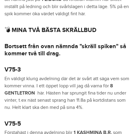
inställt på ledning och blir svårlslagen i detta läge. 5% på en
spik kommer öka värdet väldigt fint här.
💣 MINA TVÅ BÄSTA SKRÄLLBUD
Bortsett från ovan nämnda "skräll spiken" så
kommer två till drag.
V75-3
En väldigt klurig avdelning där det är svårt att säga vem som
kommer vinna. I ett öppet lopp vill jag då varna för
8
GENTLETRON
här. Hästen har sprungit fina tider nu under
vinter, t.ex näst senast sprang han 11.8a på kortdistans som
nu. Helt klart ska den med på sina 4%.
V75-5
Förstahäst i denna avdelning blir
1
KASHMINA B.R.
som