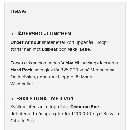
TISDAG
JÄGERSRO - LUNCHEN
Under Armour
är åter efter kort uppehåll. I lopp 1
startar han mot
Edibear
och
Nikki Lane
.
Första avkomman undan
Violet Hill
tävlingsdebuterar.
Hard Rock
, som gick för 325 000 kr på Menhammar
OnlineSales, debuterar i lopp 5 för Markus
Waldmüller.
ESKILSTUNA - MED V64
Kvällen inleds med lopp 1 där
Cameron Poe
debuterar. Treåringen gick för 1 100 000 kr på Solvalla
Criteriu Sale.