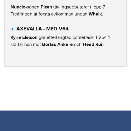
Nuncio
-sonen
Pixen
tävlingsdebuterar i lopp 7.
Treåringen är första avkomman undan
Whelk
.
AXEVALLA - MED V64
Kyrie Eleison
gör efterlängtad comeback. I V64-1
startar han mot
Börtas Ankare
och
Head Run
.