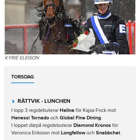
KYRIE ELEISON
TORSDAG
RÄTTVIK - LUNCHEN
I lopp 3 regidebuterar
Helina
för Kajsa Frick mot
Henessi Tornado
och
Global Fine Dining
.
I loppet därpå regidebuterar
Diamond Kronos
för
Veronica Eriksson mot
Longfellow
och
Snabbchat
.