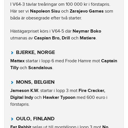
I V64-3 tävlar treåringar om 100 000 kr i förstapris.
Här ser vi
Napoleon Sisu
och
Zarajevo Games
som
båda är obesegrade efter två starter.
Hästägarpriset körs i V64-5 där
Neymar Boko
utmanas av
Caspian Bro, Drill
och
Matiere
.
BJERKE, NORGE
Mattex
startar i lopp 6 med Frode Hamre mot
Captain
Tilly
och
Scandalous
.
MONS, BELGIEN
Jameson K.W.
startar i lopp 3 mot
Fire Cracker,
Digital Indy
och
Hawker Typoon
med 600 euro i
förstapris.
OULO, FINLAND
Fat Rabbit
selas ut till montélopp i lopp 3 mot
No