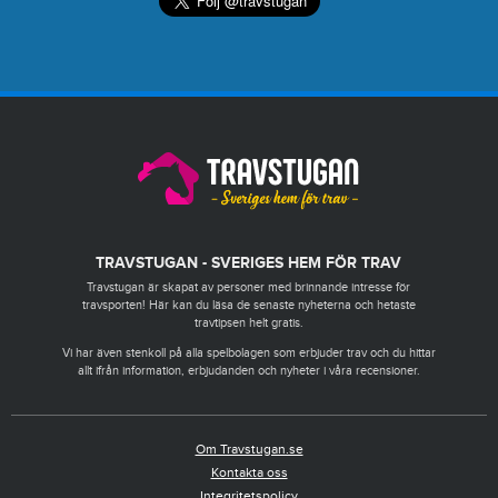
TRAVSTUGAN - SVERIGES HEM FÖR TRAV
Travstugan är skapat av personer med brinnande intresse för
travsporten! Här kan du läsa de senaste nyheterna och hetaste
travtipsen helt gratis.
Vi har även stenkoll på alla spelbolagen som erbjuder trav och du hittar
allt ifrån information, erbjudanden och nyheter i våra recensioner.
Om Travstugan.se
Kontakta oss
Integritetspolicy