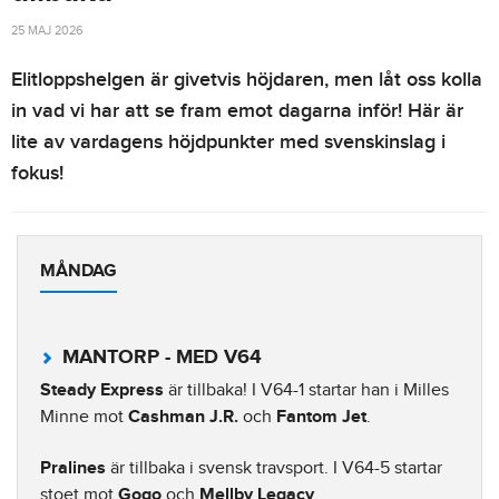
25 MAJ 2026
Elitloppshelgen är givetvis höjdaren, men låt oss kolla
in vad vi har att se fram emot dagarna inför! Här är
lite av vardagens höjdpunkter med svenskinslag i
fokus!
MÅNDAG
MANTORP - MED V64
Steady Express
är tillbaka! I V64-1 startar han i Milles
Minne mot
Cashman J.R.
och
Fantom Jet
.
Pralines
är tillbaka i svensk travsport. I V64-5 startar
stoet mot
Gogo
och
Mellby Legacy
.