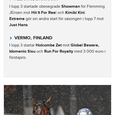
I lopp 3 startade obesegrade
Showman
för Flemming
JEnsen mot
Hit It For Rea
l och
Kimibi Kini
.
Extreme
gör sin andra start för säsongen i lopp 7 mot
Just Hans
.
VERMO, FINLAND
I lopp 3 startar
Holcombe Zet
mot
Global Beware,
Idomenio Sisu
och
Run For Royalty
med 3 000 euro i
förstapris.