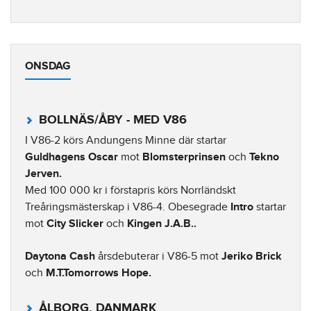
ONSDAG
BOLLNÄS/ÅBY - MED V86
I V86-2 körs Andungens Minne där startar
Guldhagens Oscar
mot
Blomsterprinsen
och
Tekno
Jerven.
Med 100 000 kr i förstapris körs Norrländskt
Treåringsmästerskap i V86-4. Obesegrade
Intro
startar
mot
City Slicker
och
Kingen J.A.B..
Daytona Cash
årsdebuterar i V86-5 mot
Jeriko Brick
och
M.T.Tomorrows Hope.
ÅLBORG, DANMARK