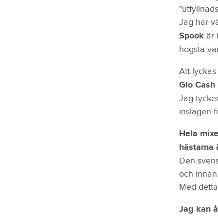
"utfyllnad
Jag har vä
Spook
är 
högsta vä
Att lyckas
Gio Cash
Jag tycker
inslagen 
Hela mixe
hästarna 
Den svens
och innan.
Med detta
Jag kan å