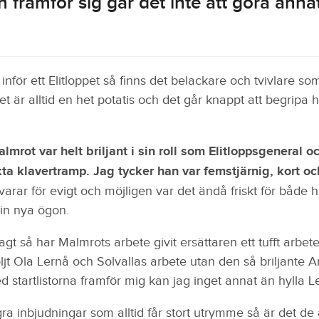
framför sig går det inte att göra annat
 inför ett Elitloppet så finns det belackare och tvivlare s
oppet är alltid en het potatis och det går knappt att begripa 
mrot var helt briljant i sin roll som Elitloppsgeneral 
kta klavertramp. Jag tycker han var femstjärnig, kort oc
varar för evigt och möjligen var det ändå friskt för både h
 in nya ögon.
gt så har Malmrots arbete givit ersättaren ett tufft arbete
öljt Ola Lernå och Solvallas arbete utan den så briljante 
 startlistorna framför mig kan jag inget annat än hylla 
ra inbjudningar som alltid får stort utrymme så är det de a