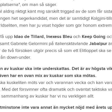
splatserna", om man så säger.
l aldrig riktigt känt mig särskilt triggad av de som får sist
ingen het segerkandidat, men det är samtidigt Kolgjini-till
rldseliten, men har ju visat höjder som gör honom extre
 få upp
Idao de Tillard, Inexess Bleu
och
Keep Going
oc
samt Gabriele Gelormini på italiensktävlande
Jabalpur
är
 de två försöken utgör precis så som ett Elitloppet ska se
från down-under.
n av kuskar ska inte underskattas. Det är av högsta vikt
även har en ovan mix av kuskar som ska mötas.
ka kuskeliten möts var och varannan vecka och kan var
 Med det försvinner ofta dramatik och oväntat taktiska va
 sammanhang av kuskar har vi nu verkligen allt.
tminstone inte vara annat än mycket nöjd med årets upp