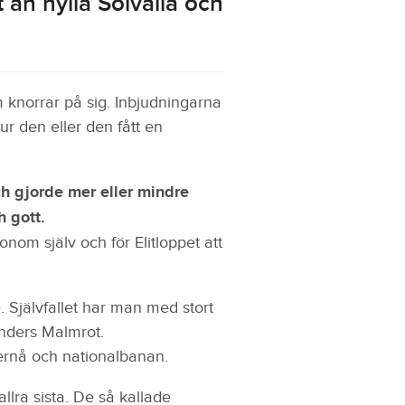
 än hylla Solvalla och
om knorrar på sig. Inbjudningarna
hur den eller den fått en
och gjorde mer eller mindre
h gott.
onom själv och för Elitloppet att
. Självfallet har man med stort
Anders Malmrot.
Lernå och nationalbanan.
llra sista. De så kallade