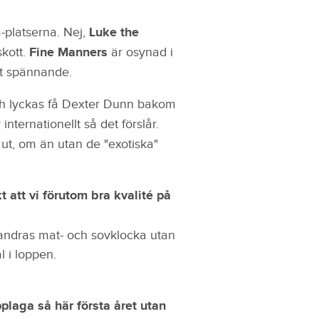
a-platserna. Nej,
Luke the
skott.
Fine Manners
är osynad i
mt spännande.
h lyckas få Dexter Dunn bakom
 internationellt så det förslår.
 ut, om än utan de "exotiska"
 att vi förutom bra kvalité på
andras mat- och sovklocka utan
l i loppen.
laga så här första året utan