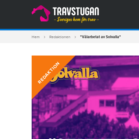
"Välarbetat av Solvalla"
Hem
Redaktionen
REDAKTION