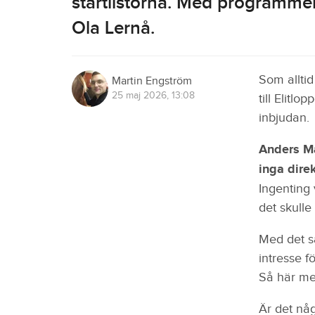
startlistorna. Med programmen 
Ola Lernå.
Som alltid
Martin Engström
25 maj 2026, 13:08
till Elitl
inbjudan.
Anders Mal
inga dire
Ingenting 
det skulle
Med det sa
intresse f
Så här med
Är det någ