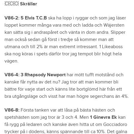
💥💥💥 Skrällar
V86-2: 5 Elvis T.C.B
ska ha lopp i ryggar och som jag läser
loppet kommer många vara med och ladda och Wäjersten
kan sätta sig i andraspåret och vänta in dom andra. Slipper
man också sedan gå först i tredje så kommer man att
utmana och till 2% är man extremt intressant. 1 Likeaboss
ska nog köras i spets därför tror jag tempot blir högt hela
vägen.
V86-4: 3 Rhapsody Newport
har mött tufft motstånd och
kanske får nytta av det nu? Jag tror att man kommer bli
bättre för varje start och känns lite bortglömd här från ett
bra utgångsläge och visst har man högre segerchans än 4%.
V86-8:
Första tanken var att låsa på bästa hästen och
spetshästen som jag tror är 3 och 4. Men
1 Ginevra Ek
kan
få rygg på ledaren och kanske även hitta ut om Gocciadoro
trycker på i dödens, känns spännande till ca 10%. Det galna