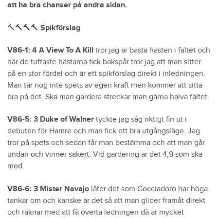
att ha bra chanser på andra sidan.
🔨🔨🔨🔨 Spikförslag
V86-1: 4 A View To A Kill
tror jag är bästa hästen i fältet och
när de tuffaste hästarna fick bakspår tror jag att man sitter
på en stor fördel och är ett spikförslag direkt i inledningen.
Man tar nog inte spets av egen kraft men kommer att sitta
bra på det. Ska man gardera streckar man gärna halva fältet.
V86-5: 3 Duke of Walner
tyckte jag såg riktigt fin ut i
debuten för Hamre och man fick ett bra utgångsläge. Jag
tror på spets och sedan får man bestämma och att man går
undan och vinner säkert. Vid gardering är det 4,9 som ska
med.
V86-6: 3 Mister Navajo
låter det som Gocciadoro har höga
tankar om och kanske är det så att man glider framåt direkt
och räknar med att få överta ledningen då är mycket