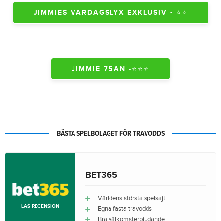
JIMMIES VARDAGSLYX EXKLUSIV - ⭐️⭐️
JIMMIE 75AN -⭐️⭐️⭐️
BÄSTA SPELBOLAGET FÖR TRAVODDS
BET365
Världens största spelsajt
LÄS RECENSION
Egna fasta travodds
Bra välkomsterbjudande