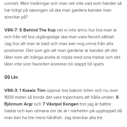
vunnet. Men treåringar och man vet inte vad som händer så
här tidigt på säsongen så ska man gardera kanske man
streckar på?
V86-7: 5 Behind The Kop
vet vi inte ännu hur bra man är
och från ett bra utgångsläge ska man vara favorit såklart.
Jag tror att man är bäst och man kan nog vinna från alla
positioner. Det som gör att man garderar är kanske att det
låter som att många andra är nöjda med sina hästar och det
låter inte som favoriten kommer bli släppt till spets.
🔒🔒 Lås
V86-3: 1 Kvaals Tinn
öppnar bra bakom bilen och nu över
1609 meter så borde det vara toppchans att hålla undan.
6
Bjönnum Argr
och
7 Västpol Kongen
tror jag är bättre
hästar och kan utmana om de är i närheten på upploppet då
man kan ha lite mera hårdhet. Jag streckar alla tre.