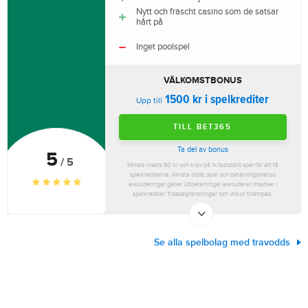
Nytt och fräscht casino som de satsar
hårt på
Inget poolspel
VÄLKOMSTBONUS
1500 kr i spelkrediter
Upp till
TILL BET365
Ta del av bonus
5
/ 5
Minsta insats 50 kr och krav på 1x fastställt spel för att få
spelkrediterna. Minsta odds, spel och betalningsmetod
exkluderingar gäller. Utbetalningar exkluderar insatser i
spelkrediter. Tidsbegränsningar och villkor tillämpas.
Se alla spelbolag med travodds