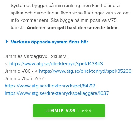
Systemet bygger på min ranking men kan ha andra
spikar och garderingar, även sena ändringar kan ske om
info kommer sent. Ska bygga på min positiva V75
känsla.
Andelen som gått bäst den senaste tiden.
Veckans öppnade system finns här
Jimmies Vardagslyx Exklusiv -
⭐️
https://www.atg.se/direktenryd/spel/143343
Jimmie V86 - ⭐️
https://www.atg.se/direktenryd/spel/35236
Jimmie 75an -⭐️⭐️⭐️
https://www.atg.se/direktenryd/spel/84712
https://www.atg.se/direktenryd/spellaggare/1037
JIMMIE V86 - ⭐️⭐️⭐️