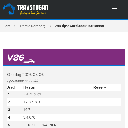
V86-tips: Gocciadoro har laddat
Hem
Jimmie Nordberg
V86
Onsdag 2026-05-06
Spelstopp: Kl. 20:30
Avd
Hästar
Reserv
1
3,4,7,8,10,11
2
1,2,3,5,8,9
3
1,6,7
4
3,4,6,10
5
3 DUKE OF WALNER