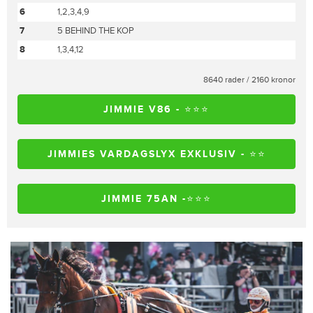
6
1,2,3,4,9
7
5 BEHIND THE KOP
8
1,3,4,12
8640 rader / 2160 kronor
JIMMIE V86 - ⭐️⭐️⭐️
JIMMIES VARDAGSLYX EXKLUSIV - ⭐️⭐️
JIMMIE 75AN -⭐️⭐️⭐️