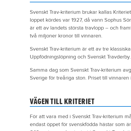
Svenskt Trav-kriterium brukar kallas Kriteri
loppet kördes var 1927, då vann Sophus Sö
är ett av landets största travlopp – och framf
två miljoner kronor till vinnaren.
Svenskt Trav-kriterium är ett av tre klassisk
Uppfödningslöpning och Svenskt Travderby
Samma dag som Svenskt Trav-kriterium avgör
Sverige för treåriga ston. Priset till vinnare
VÄGEN TILL KRITERIET
För att vara med i Svenskt Trav-kriterium 
endast öppet för svenskfödda hästar som är t