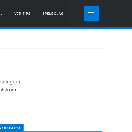
EL
V75 TIPS
SPELBOLAG
sningen).
hlström.
NABBFAKTA