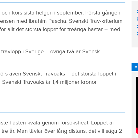
et och körs sista helgen i september. Första gången
rensen med Ibrahim Pascha. Svenskt Trav-kriterium
ör allt det största loppet för treåriga hästar – med
a travlopp i Sverige – övriga två är Svensk
.
M
s även Svenskt Travoaks – det största loppet i
n i Svenskt Travoaks är 1,4 miljoner kronor.
måste hästen kvala genom försöksheat. Loppet är
re år. Man tävlar över lång distans, det vill säga 2