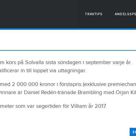
TRAVTIPS
ANDELSSP
om körs på Solvalla sista söndagen i september varje år.
ficerar in till loppet via uttagningar.
 med 2 000 000 kronor i förstapris (exklusive premiechan
vinnare är Daniel Redén-tränade Brambling med Örjan Ki
 meter som var segertiden för Villiam år 2017.
S