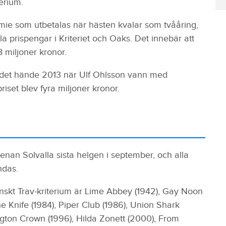
erium.
mie som utbetalas när hästen kvalar som tvååring,
 prispengar i Kriteriet och Oaks. Det innebär att
8 miljoner kronor.
t det hände 2013 när Ulf Ohlsson vann med
iset blev fyra miljoner kronor.
enan Solvalla sista helgen i september, och alla
ndas.
venskt Trav-kriterium är Lime Abbey (1942), Gay Noon
he Knife (1984), Piper Club (1986), Union Shark
ington Crown (1996), Hilda Zonett (2000), From