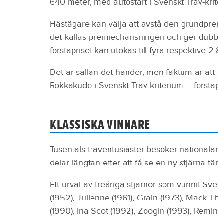
640 meter, med autostart i Svenskt Trav-krit
Hästägare kan välja att avstå den grundpre
det kallas premiechansningen och ger dubbla
förstapriset kan utökas till fyra respektive 2,
Det är sällan det händer, men faktum är at
Rokkakudo i Svenskt Trav-kriterium – förstapr
KLASSISKA VINNARE
Tusentals traventusiaster besöker nationalar
delar längtan efter att få se en ny stjärna tä
Ett urval av treåriga stjärnor som vunnit S
(1952), Julienne (1961), Grain (1973), Mack T
(1990), Ina Scot (1992), Zoogin (1993), Rem