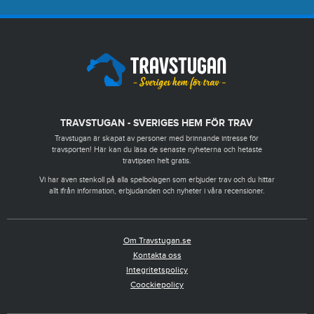
TRAVSTUGAN - SVERIGES HEM FÖR TRAV
Travstugan är skapat av personer med brinnande intresse för
travsporten! Här kan du läsa de senaste nyheterna och hetaste
travtipsen helt gratis.
Vi har även stenkoll på alla spelbolagen som erbjuder trav och du hittar
allt ifrån information, erbjudanden och nyheter i våra recensioner.
Om Travstugan.se
Kontakta oss
Integritetspolicy
Coockiepolicy