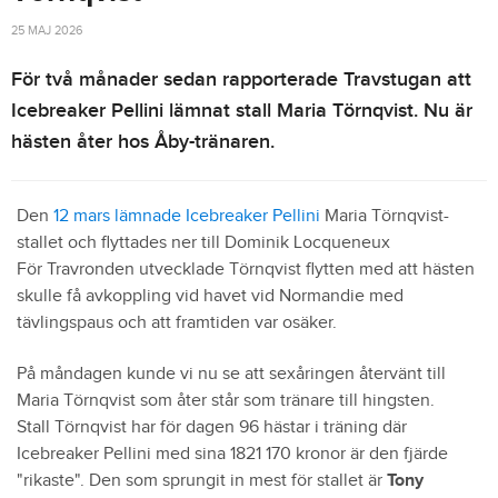
25 MAJ 2026
För två månader sedan rapporterade Travstugan att
Icebreaker Pellini lämnat stall Maria Törnqvist. Nu är
hästen åter hos Åby-tränaren.
Den
12 mars lämnade Icebreaker Pellini
Maria Törnqvist-
stallet och flyttades ner till Dominik Locqueneux
För Travronden utvecklade Törnqvist flytten med att hästen
skulle få avkoppling vid havet vid Normandie med
tävlingspaus och att framtiden var osäker.
På måndagen kunde vi nu se att sexåringen återvänt till
Maria Törnqvist som åter står som tränare till hingsten.
Stall Törnqvist har för dagen 96 hästar i träning där
Icebreaker Pellini med sina 1821 170 kronor är den fjärde
"rikaste". Den som sprungit in mest för stallet är
Tony