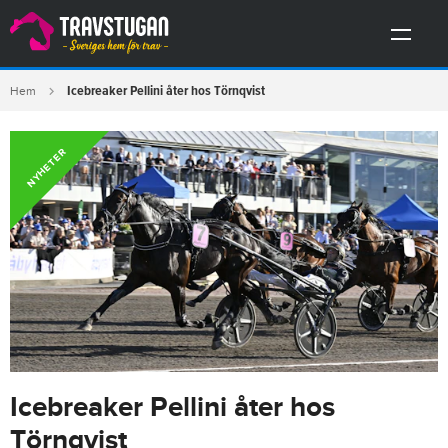
Icebreaker Pellini åter hos Törnqvist
Hem
NYHETER
Icebreaker Pellini åter hos
Törnqvist