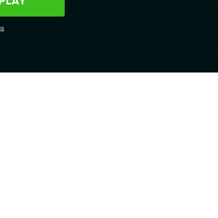
OPLAY
us