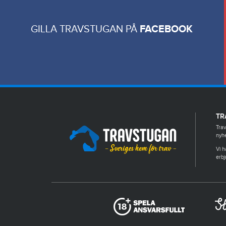
GILLA TRAVSTUGAN PÅ
FACEBOOK
TR
Trav
nyhe
Vi h
erbj