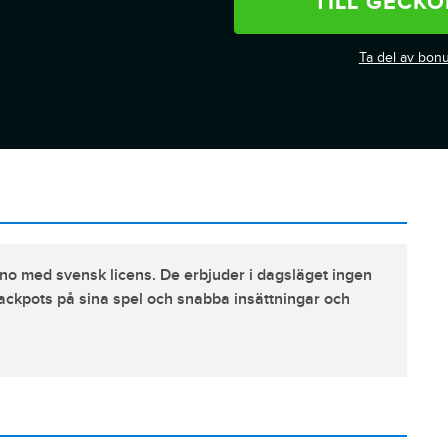
TILL GECK
Ta del av bon
ino med svensk licens. De erbjuder i dagsläget ingen
ackpots på sina spel och snabba insättningar och