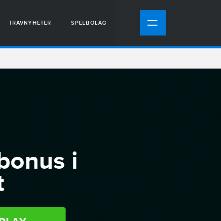
TRAVNYHETER
SPELBOLAG
bonus i
t