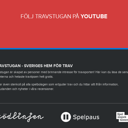
FÖLJ TRAVSTUGAN PÅ
YOUTUBE
AVSTUGAN - SVERIGES HEM FÖR TRAV
stugan är skapat av personer med brinnande intresse för travsporten! Här kan du läsa de sen
terna och hetaste travtipsen helt gratis.
ar även stenkoll på alla spelbolagen som erbjuder trav och du hittar allt ifrån information,
udanden och nyheter i våra recensioner.