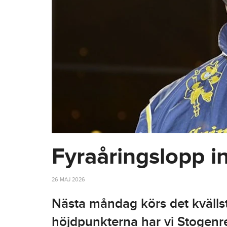
Fyraåringslopp in
26 MAJ 2026
Nästa måndag körs det kvällst
höjdpunkterna har vi Stogenrep