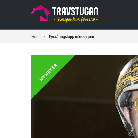
Fyraåringslopp inleder juni
Hem
NYHETER