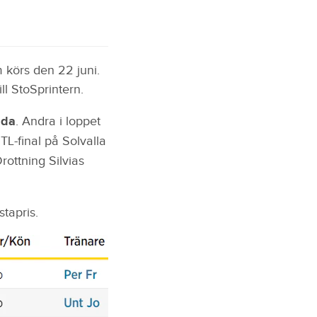
m körs den 22 juni.
ll StoSprintern.
ida
. Andra i loppet
TL-final på Solvalla
ottning Silvias
tapris.