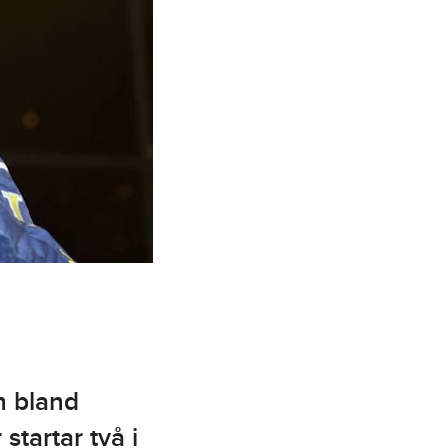
h bland
tartar två i