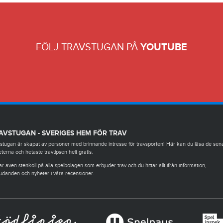
FÖLJ TRAVSTUGAN PÅ
YOUTUBE
AVSTUGAN - SVERIGES HEM FÖR TRAV
stugan är skapat av personer med brinnande intresse för travsporten! Här kan du läsa de sen
terna och hetaste travtipsen helt gratis.
ar även stenkoll på alla spelbolagen som erbjuder trav och du hittar allt ifrån information,
udanden och nyheter i våra recensioner.