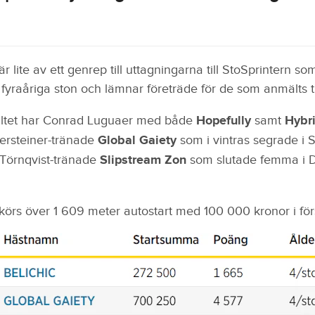
r lite av ett genrep till uttagningarna till StoSprintern so
 fyraåriga ston och lämnar företräde för de som anmälts ti
fältet har Conrad Luguaer med både
Hopefully
samt
Hybr
ersteiner-tränade
Global Gaiety
som i vintras segrade i S
 Törnqvist-tränade
Slipstream Zon
som slutade femma i Dr
örs över 1 609 meter autostart med 100 000 kronor i förs