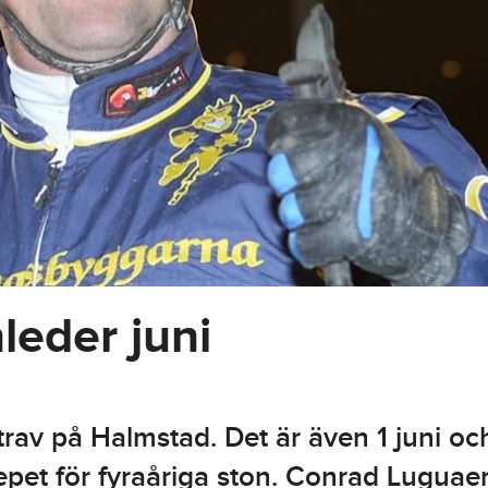
leder juni
rav på Halmstad. Det är även 1 juni oc
et för fyraåriga ston. Conrad Luguaer s