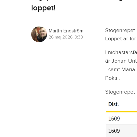
loppet!
Stogenrepet ä
Martin Engström
26 maj 2026, 9:38
Loppet är för
I niohästars
är Johan Unt
- samt Maria
Pokal.
Stogenrepet k