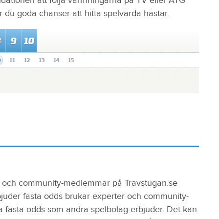
dationen att följa värmningarna på TV eller ATG
r du goda chanser att hitta spelvärda hästar.
r och community-medlemmar på Travstugan.se
juder fasta odds brukar experter och community-
 fasta odds som andra spelbolag erbjuder. Det kan