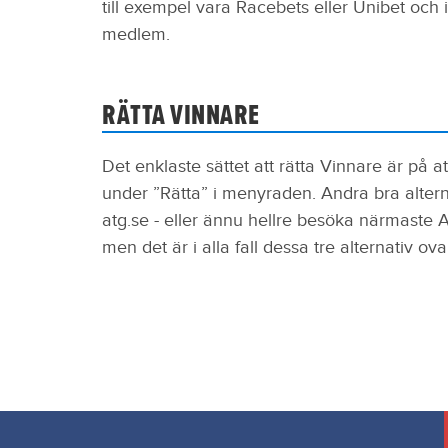
till exempel vara Racebets eller Unibet och
medlem.
RÄTTA VINNARE
Det enklaste sättet att rätta Vinnare är på 
under ”Rätta” i menyraden. Andra bra altern
atg.se - eller ännu hellre besöka närmaste A
men det är i alla fall dessa tre alternativ o