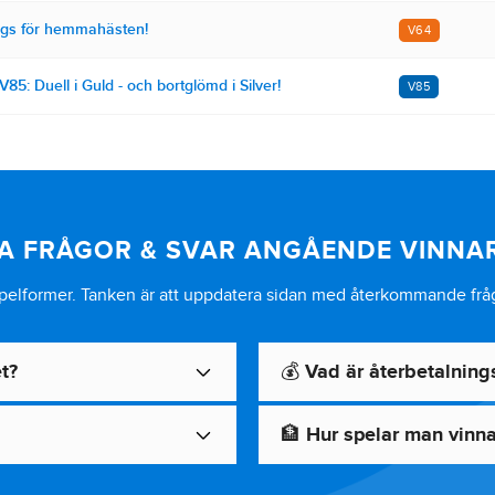
gs för hemmahästen!
V64
85: Duell i Guld - och bortglömd i Silver!
V85
A FRÅGOR & SVAR ANGÅENDE VINNA
spelformer. Tanken är att uppdatera sidan med återkommande frågor
et?
💰 Vad är återbetalning
🏦 Hur spelar man vinna