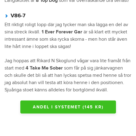
Långskottet är
8 Top Dog
som var överraskande bra senast!
V86-7
Ett riktigt roligt lopp där jag tycker man ska lägga en del av
sina streck ikväll.
1 Ever Forever Gar
är så klart ett mycket
intressant ämne som ska rycka skorna - men hon står även
lite hårt inne i loppet ska sägas!
Jag hoppas att Rikard N Skoglund vågar vara lite framåt från
start med
4 Take Me Sober
som får på sig jänkarvagnen
och skulle det bli så att han lyckas spetsa med henne så tror
jag absolut han vill testa att köra henne i den positionen.
Sjuåriga stoet känns alldeles för bortglömd ikväll.
ANDEL I SYSTEMET (145 KR)