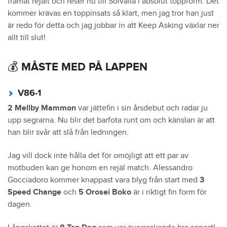
framåt rejält och reser nu till Solvalla i absolut toppform. Det
kommer krävas en toppinsats så klart, men jag tror han just
är redo för detta och jag jobbar in att Keep Asking växlar ner
allt till slut!
💰 MÅSTE MED PÅ LAPPEN
V86-1
2 Mellby Mammon
var jättefin i sin årsdebut och radar ju
upp segrarna. Nu blir det barfota runt om och känslan är att
han blir svår att slå från ledningen.
Jag vill dock inte hålla det för omöjligt att ett par av
motbuden kan ge honom en rejäl match. Alessandro
Gocciadoro kommer knappast vara blyg från start med
3
Speed Change
och
5 Orosei Boko
är i riktigt fin form för
dagen.