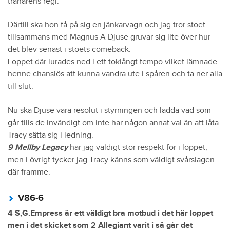
tränarens regi.
Därtill ska hon få på sig en jänkarvagn och jag tror stoet
tillsammans med Magnus A Djuse gruvar sig lite över hur
det blev senast i stoets comeback.
Loppet där lurades ned i ett toklångt tempo vilket lämnade
henne chanslös att kunna vandra ute i spåren och ta ner alla
till slut.
Nu ska Djuse vara resolut i styrningen och ladda vad som
går tills de invändigt om inte har någon annat val än att låta
Tracy sätta sig i ledning.
9 Mellby Legacy
har jag väldigt stor respekt för i loppet,
men i övrigt tycker jag Tracy känns som väldigt svårslagen
där framme.
V86-6
4 S,G.Empress är ett väldigt bra motbud i det här loppet
men i det skicket som 2 Allegiant varit i så går det