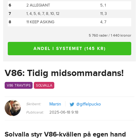
6
2 ALLEGIANT
5, 1
7
1, 4, 5, 6, 7, 8, 10, 12
11, 3
8
11 KEEP ASKING
4, 7
5 760 rader / 1 440 kronor
ANDEL I SYSTEMET (145 KR)
V86: Tidig midsommardans!
V86 TRAVTIPS
SOLVALLA
Skribent:
Martin
@giffelpucko
2025-06-18 9:18
Publicerat:
Solvalla styr V86-kvällen på egen hand