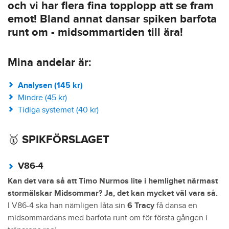
och vi har flera fina topplopp att se fram
emot! Bland annat dansar spiken barfota
runt om - midsommartiden till ära!
Mina andelar är:
Analysen (145 kr)
Mindre (45 kr)
Tidiga systemet (40 kr)
🥇 SPIKFÖRSLAGET
V86-4
Kan det vara så att Timo Nurmos lite i hemlighet närmast
stormälskar Midsommar? Ja, det kan mycket väl vara så.
I V86-4 ska han nämligen låta sin
6 Tracy
få dansa en
midsommardans med barfota runt om för första gången i