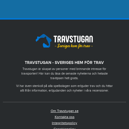
TRAVSTUGAN - SVERIGES HEM FÖR TRAV
Travstugan är skapat av personer med brinnande intresse för
travsporten! Här kan du läsa de senaste nyheterna och hetaste
travtipsen helt gratis.
Vi har även stenkoll på alla spelbolagen som erbjuder trav och du hittar
allt ifrån information, erbjudanden och nyheter i våra recensioner.
Om Travstugan.se
Kontakta oss
Integritetspolicy