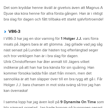
Det som kryddar henne ikväll är givetvis även att Magnus A
Djuse ska köra henne för allra första gången. Han är i riktigt
bra slag för dagen och fått tillbaka ett starkt självförtroende!
V86-3
I V86-3 har jag en stor varning för
1 Holger J.J.
vars förra
insats på Jägers bara är att glömma. Jag gillade vad jag såg
näst senast på Lunden där hästen tog efterlängtad seger
och tror verkligen han är i bra slag för dagen.
Ulrik Christoffersen har åter anmält till Jägers vilket
indikerar på att han har bra känsla för sin sjuåring. Han
kommer försöka ladda från start från innern, men det
sannolika är att han släpper över till en bra rygg att gå i. Får
Holger J.J. bara chansen in mot sista sväng så tror jag han
kan överraska!
I samma lopp har jag även koll på
9 Dynamite On Time
som
blir närmast ospelad. Jag hade honom på kupongen senast