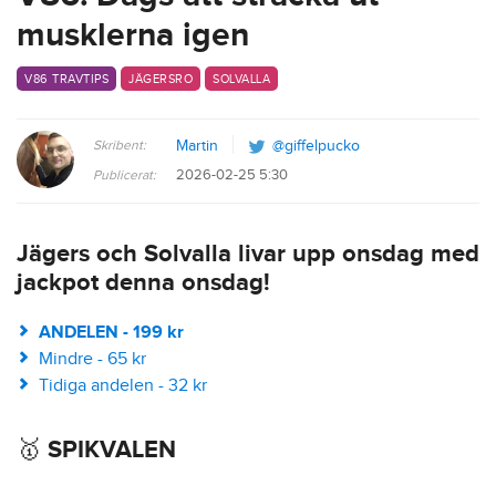
musklerna igen
V86 TRAVTIPS
JÄGERSRO
SOLVALLA
Skribent:
Martin
@giffelpucko
2026-02-25 5:30
Publicerat:
Jägers och Solvalla livar upp onsdag med
jackpot denna onsdag!
ANDELEN - 199 kr
Mindre - 65 kr
Tidiga andelen - 32 kr
🥇 SPIKVALEN