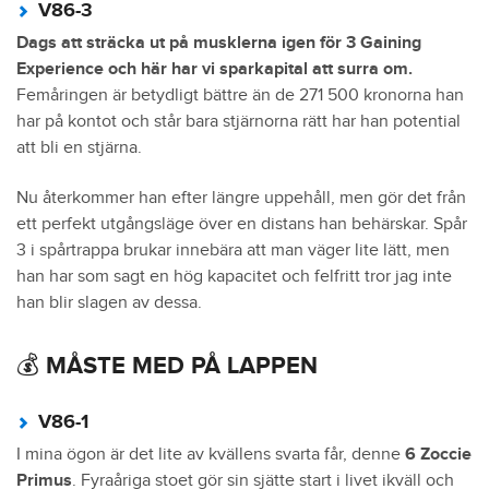
V86-3
Dags att sträcka ut på musklerna igen för 3 Gaining
Experience och här har vi sparkapital att surra om.
Femåringen är betydligt bättre än de 271 500 kronorna han
har på kontot och står bara stjärnorna rätt har han potential
att bli en stjärna.
Nu återkommer han efter längre uppehåll, men gör det från
ett perfekt utgångsläge över en distans han behärskar. Spår
3 i spårtrappa brukar innebära att man väger lite lätt, men
han har som sagt en hög kapacitet och felfritt tror jag inte
han blir slagen av dessa.
💰 MÅSTE MED PÅ LAPPEN
V86-1
I mina ögon är det lite av kvällens svarta får, denne
6 Zoccie
Primus
. Fyraåriga stoet gör sin sjätte start i livet ikväll och