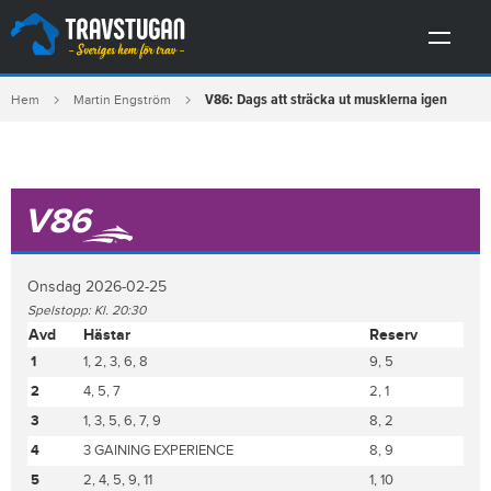
V86: Dags att sträcka ut musklerna igen
Hem
Martin Engström
V86
Onsdag 2026-02-25
Spelstopp: Kl. 20:30
Avd
Hästar
Reserv
1
1, 2, 3, 6, 8
9, 5
2
4, 5, 7
2, 1
3
1, 3, 5, 6, 7, 9
8, 2
4
3 GAINING EXPERIENCE
8, 9
5
2, 4, 5, 9, 11
1, 10