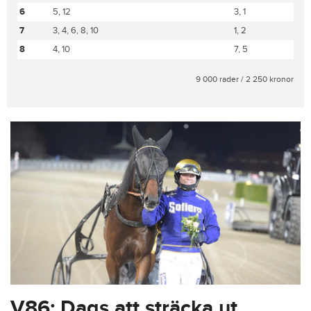
6
5, 12
3, 1
7
3, 4, 6, 8, 10
1, 2
8
4, 10
7, 5
9 000 rader / 2 250 kronor
V86: Dags att sträcka ut