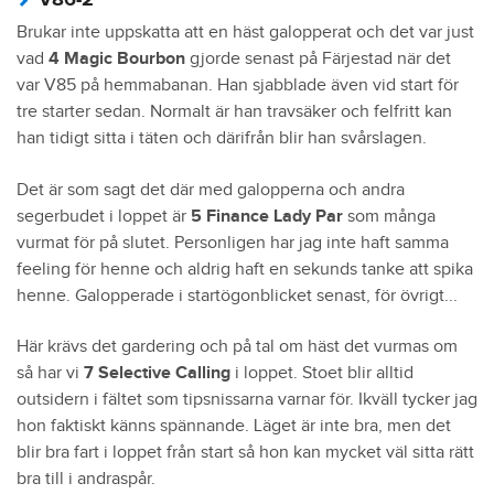
V86-2
Brukar inte uppskatta att en häst galopperat och det var just
vad
4 Magic Bourbon
gjorde senast på Färjestad när det
var V85 på hemmabanan. Han sjabblade även vid start för
tre starter sedan. Normalt är han travsäker och felfritt kan
han tidigt sitta i täten och därifrån blir han svårslagen.
Det är som sagt det där med galopperna och andra
segerbudet i loppet är
5 Finance Lady Par
som många
vurmat för på slutet. Personligen har jag inte haft samma
feeling för henne och aldrig haft en sekunds tanke att spika
henne. Galopperade i startögonblicket senast, för övrigt...
Här krävs det gardering och på tal om häst det vurmas om
så har vi
7 Selective Calling
i loppet. Stoet blir alltid
outsidern i fältet som tipsnissarna varnar för. Ikväll tycker jag
hon faktiskt känns spännande. Läget är inte bra, men det
blir bra fart i loppet från start så hon kan mycket väl sitta rätt
bra till i andraspår.