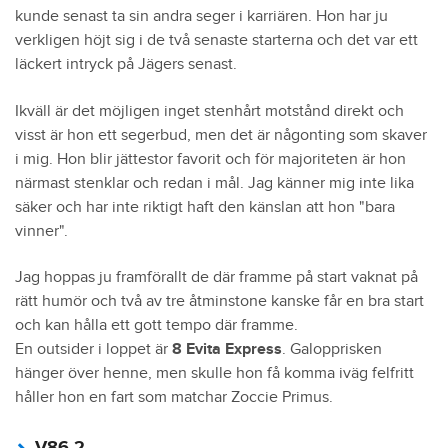
kunde senast ta sin andra seger i karriären. Hon har ju
verkligen höjt sig i de två senaste starterna och det var ett
läckert intryck på Jägers senast.
Ikväll är det möjligen inget stenhårt motstånd direkt och
visst är hon ett segerbud, men det är någonting som skaver
i mig. Hon blir jättestor favorit och för majoriteten är hon
närmast stenklar och redan i mål. Jag känner mig inte lika
säker och har inte riktigt haft den känslan att hon "bara
vinner".
Jag hoppas ju framförallt de där framme på start vaknat på
rätt humör och två av tre åtminstone kanske får en bra start
och kan hålla ett gott tempo där framme.
En outsider i loppet är
8 Evita Express
. Galopprisken
hänger över henne, men skulle hon få komma iväg felfritt
håller hon en fart som matchar Zoccie Primus.