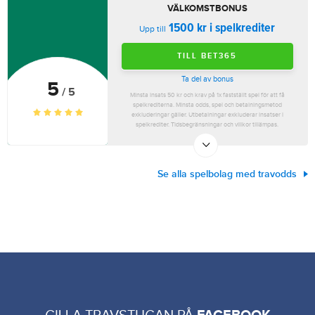
VÄLKOMSTBONUS
1500 kr i spelkrediter
Upp till
TILL BET365
Ta del av bonus
5
/ 5
Minsta insats 50 kr och krav på 1x fastställt spel för att få
spelkrediterna. Minsta odds, spel och betalningsmetod
exkluderingar gäller. Utbetalningar exkluderar insatser i
spelkrediter. Tidsbegränsningar och villkor tillämpas.
Se alla spelbolag med travodds