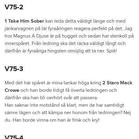
V75-2
1 Take Him Sober
kan leda detta väldigt länge och med
jänkarvagnen på lär fyraåringen reagera perfekt på det. Jag
tror Magnus A Djuse är på hugget och sedan har stenkoll på
innerspåret. Från ledning ska det räcka väldigt långt och
därifrån är fyraåriga hingsten omöjlig att ta ner. Spik!
V75-3
Med det här spåret är mina tankar höga kring
2 Staro Mack
Crowe
och han borde tidigt få överta ledningen och
därifrån ska han bli oerhört svår att passera.
Han saknar inte motstånd så klart, men de har samtidigt
sämre lägen och att kämpa ner honom från ledningen? Nej
du. Han borde vinna om han är frisk och kry!
V75-4