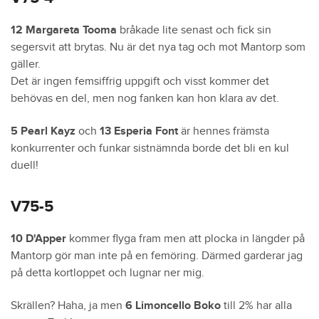
12 Margareta Tooma
bråkade lite senast och fick sin
segersvit att brytas. Nu är det nya tag och mot Mantorp som
gäller.
Det är ingen femsiffrig uppgift och visst kommer det
behövas en del, men nog fanken kan hon klara av det.
5 Pearl Kayz
och
13 Esperia Font
är hennes främsta
konkurrenter och funkar sistnämnda borde det bli en kul
duell!
V75-5
10 D'Apper
kommer flyga fram men att plocka in längder på
Mantorp gör man inte på en femöring. Därmed garderar jag
på detta kortloppet och lugnar ner mig.
Skrällen? Haha, ja men
6 Limoncello Boko
till 2% har alla