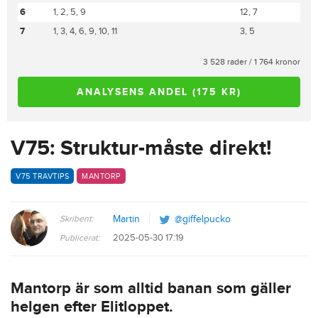
6
1, 2, 5, 9
12, 7
7
1, 3, 4, 6, 9, 10, 11
3, 5
3 528 rader / 1 764 kronor
ANALYSENS ANDEL (175 KR)
V75: Struktur-måste direkt!
V75 TRAVTIPS
MANTORP
Skribent:
Martin
@giffelpucko
2025-05-30 17:19
Publicerat:
Mantorp är som alltid banan som gäller
helgen efter Elitloppet.