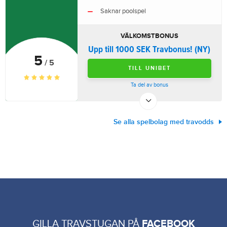
Saknar poolspel
VÄLKOMSTBONUS
Upp till 1000 SEK Travbonus! (NY)
5
/ 5
TILL UNIBET
Ta del av bonus
Se alla spelbolag med travodds
GILLA TRAVSTUGAN PÅ
FACEBOOK