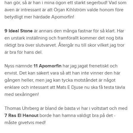
han gör, så är han i mina ögon ett starkt segerbud! Vad som
även är intressant är att Örjan Kihlström valde honom före
betydligt mer härdade Apomorfin!
9 Ideal Stone
är annars den många fastnar för så klart. Har
en urstark inställning och framförallt kommer det nog bita
riktigt bra över slutvarvet. Återgår nu till skor vilket jag tror
är bra för hans del.
Nyss nämnde
11 Apomorfin
har jag jagat frenetiskt och
envist. Det kan säkert vara så att han inte vinner den här
gången heller, men jag kan tycka motståndet är något
enklare och intessant att Mats E Djuse nu ska få testa tävla
med sexåringen!
Thomas Uhrberg är bland de bästa vi har i voltstart och med
7 Ras El Hanout
borde han hamna väldigt bra på det -
måste givetvis med!