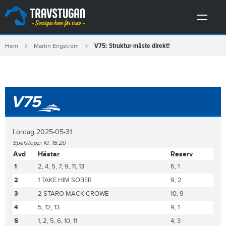
V75: Struktur-måste direkt!
Hem
Martin Engström
V75
Lördag 2025-05-31
Spelstopp: Kl. 16:20
Avd
Hästar
Reserv
1
2, 4, 5, 7, 9, 11, 13
6, 1
2
1 TAKE HIM SOBER
9, 2
3
2 STARO MACK CROWE
10, 9
4
5, 12, 13
9, 1
5
1, 2, 5, 6, 10, 11
4, 3