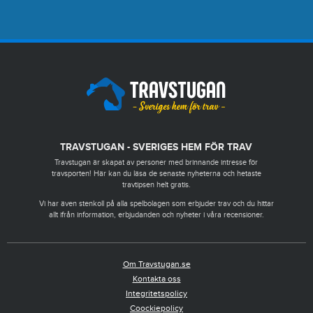
TRAVSTUGAN - SVERIGES HEM FÖR TRAV
Travstugan är skapat av personer med brinnande intresse för
travsporten! Här kan du läsa de senaste nyheterna och hetaste
travtipsen helt gratis.
Vi har även stenkoll på alla spelbolagen som erbjuder trav och du hittar
allt ifrån information, erbjudanden och nyheter i våra recensioner.
Om Travstugan.se
Kontakta oss
Integritetspolicy
Coockiepolicy