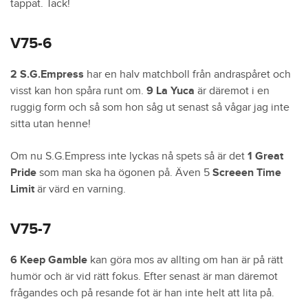
tappat. Tack!
V75-6
2 S.G.Empress
har en halv matchboll från andraspåret och
visst kan hon spåra runt om.
9 La Yuca
är däremot i en
ruggig form och så som hon såg ut senast så vågar jag inte
sitta utan henne!
Om nu S.G.Empress inte lyckas nå spets så är det
1 Great
Pride
som man ska ha ögonen på. Även 5
Screeen Time
Limit
är värd en varning.
V75-7
6 Keep Gamble
kan göra mos av allting om han är på rätt
humör och är vid rätt fokus. Efter senast är man däremot
frågandes och på resande fot är han inte helt att lita på.