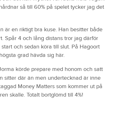
hårdnar så till 60% på spelet tycker jag det
n är en riktigt bra kuse. Han besitter både
. Spår 4 och lång distans tror jag därför
 start och sedan köra till slut. På Hagoort
 högsta grad hävda sig här.
Jorma körde prepare med honom och satt
en sitter där än men undertecknad är inne
ertaggad Money Matters som kommer ut på
n skalle. Totalt bortglömd till 4%!