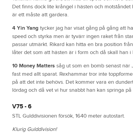
Det finns dock lite krångel i hästen och motståndet 
är ett måste att gardera.
4 Yin Yang
tycker jag har visat gång på gång att ha
speed och styrka men är tyvärr ingen raket från start
passar utmärkt. Rikard kan hitta en bra position från
låter det som att hästen är i form och då skall han i
10 Money Matters
såg ut som en bomb senast när 
fast med allt sparat. Rexhammar tror inte toppform
på att det inte behövs. Det kommer vara en dund
lördag och då vet vi hur snabbt han kan springa på re
V75 - 6
STL Gulddivisionen försök, 1640 meter autostart.
Klurig Gulddivision!