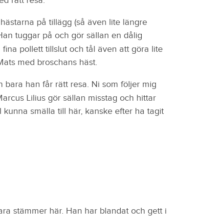
d rätt resa.
 hästarna på tillägg (så även lite längre
 Han tuggar på och gör sällan en dålig
a pollett tillslut och tål även att göra lite
n Mats med broschans häst.
bara han får rätt resa. Ni som följer mig
Marcus Lilius gör sällan misstag och hittar
kunna smälla till här, kanske efter ha tagit
bara stämmer här. Han har blandat och gett i