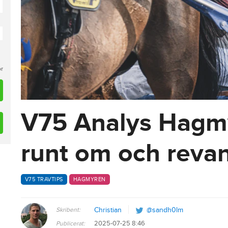
or
V75 Analys Hagmy
runt om och reva
V75 TRAVTIPS
HAGMYREN
Skribent:
Christian
@sandh0lm
2025-07-25 8:46
Publicerat: