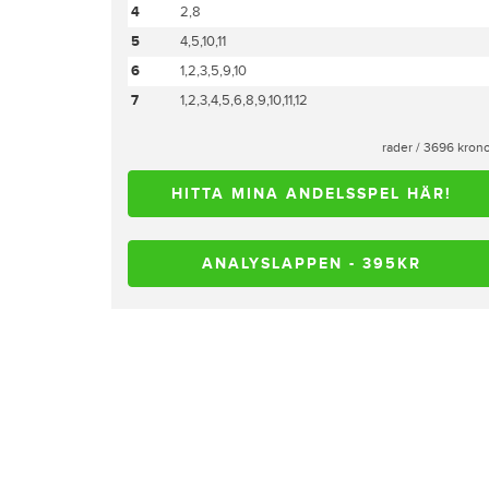
4
2,8
5
4,5,10,11
6
1,2,3,5,9,10
7
1,2,3,4,5,6,8,9,10,11,12
rader / 3696 kron
HITTA MINA ANDELSSPEL HÄR!
ANALYSLAPPEN - 395KR