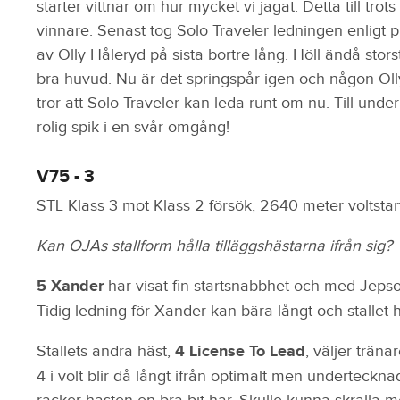
starter vittnar om hur mycket vi jagat. Detta till tro
vinnare. Senast tog Solo Traveler ledningen enligt 
av Olly Håleryd på sista bortre lång. Höll ändå storst
bra huvud. Nu är det springspår igen och någon Olly H
tror att Solo Traveler kan leda runt om nu. Till un
rolig spik i en svår omgång!
V75 - 3
STL Klass 3 mot Klass 2 försök, 2640 meter voltstart
Kan OJAs stallform hålla tilläggshästarna ifrån sig?
5 Xander
har visat fin startsnabbhet och med Jepson i
Tidig ledning för Xander kan bära långt och stallet
Stallets andra häst,
4 License To Lead
, väljer träna
4 i volt blir då långt ifrån optimalt men undertecknad