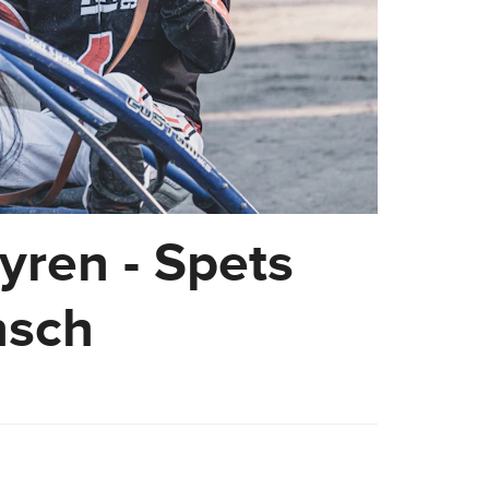
ren - Spets
nsch