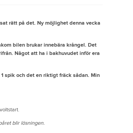
fsat rätt på det. Ny möjlighet denna vecka
akom bilen brukar innebära krångel. Det
rifrån. Något att ha i bakhuvudet inför era
spik och det en riktigt fräck sådan. Min
oltstart.
påret blir lösningen.