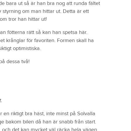
r de bara ut så är han bra nog att runda fältet
 styrning om man hittar ut. Detta är ett
om tror han hittar ut!
an fötterna rätt så kan han spetsa här.
et krånglar för favoriten. Formen skall ha
ktigt optimistiska.
 på dessa två!
.
r en riktigt bra häst, inte minst på Solvalla
ge bakom bilen då han är snabb från start.
är, och det kan mycket väl räcka hela vägen.