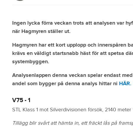
Ingen lycka förra veckan trots att analysen var hy
när Hagmyren ställer ut.
Hagmyren har ett kort upplopp och innerspåren b
krävs en väldigt startsnabb häst för att spetsa dä
systembyggen.
Analysenlappen denna veckan spelar endast med 1 
andel som bygger på denna analys hittar ni
HÄR.
V75 - 1
STL Klass 1 mot Silverdivisionen försök, 2140 meter v
Tillägg blir svårt att hämta in, ett fräckt lås på frams