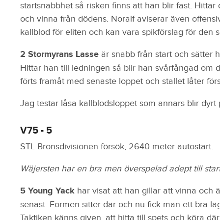
startsnabbhet så risken finns att han blir fast. Hitta
och vinna från dödens. Noralf aviserar även offensiv
kallblod för eliten och kan vara spikförslag för den s
2 Stormyrans Lasse
är snabb från start och sätter h
Hittar han till ledningen så blir han svårfångad om d
förts framåt med senaste loppet och stallet låter försi
Jag testar låsa kallblodsloppet som annars blir dyrt
V75 - 5
STL Bronsdivisionen försök, 2640 meter autostart.
Wäjersten har en bra men överspelad adept till start
5 Young Yack
har visat att han gillar att vinna och ä
senast. Formen sitter där och nu fick man ett bra lä
Taktiken känns given, att hitta till spets och köra d