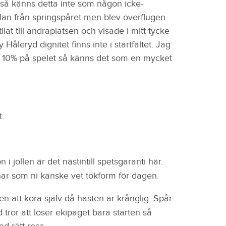
ts så känns detta inte som någon icke-
plan från springspåret men blev överflugen
ilat till andraplatsen och visade i mitt tycke
åleryd dignitet finns inte i startfältet. Jag
der 10% på spelet så känns det som en mycket
.
 jollen är det nästintill spetsgaranti här.
 har som ni kanske vet tokform för dagen.
ren att köra själv då hästen är krånglig. Spår
 tror att löser ekipaget bara starten så