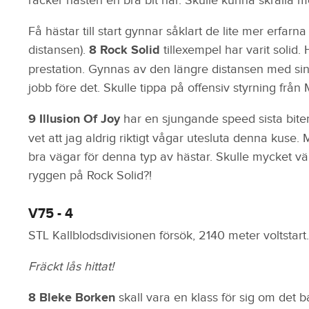
räcker hästen en bra bit här. Skulle kunna skrälla me
Få hästar till start gynnar såklart de lite mer erfarna
distansen).
8 Rock Solid
tillexempel har varit solid.
prestation. Gynnas av den längre distansen med sin fin
jobb före det. Skulle tippa på offensiv styrning frå
9 Illusion Of Joy
har en sjungande speed sista biten 
vet att jag aldrig riktigt vågar utesluta denna kuse. 
bra vägar för denna typ av hästar. Skulle mycket väl 
ryggen på Rock Solid?!
V75 - 4
STL Kallblodsdivisionen försök, 2140 meter voltstart.
Fräckt lås hittat!
8 Bleke Borken
skall vara en klass för sig om det 