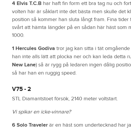
4 Elvis T.C.B
har haft fin form ett bra tag nu och for
volten här är såklart inte det bästa men skulle det k
position så kommer han sluta långt fram. Fina tider f
svårt att hämta längder på en sådan här häst som m
1000.
1 Hercules Godiva
tror jag kan sitta i tät omgående 
han inte alls lätt att plocka ner och kan leda detta
New Lane
) så är rygg på ledaren ingen dålig positio
så har han en ruggig speed.
V75 - 2
STL Diamantstoet försök, 2140 meter voltstart.
Vi spikar en icke-vinnare?
6 Solo Traveler
är en häst som undertecknad har jag