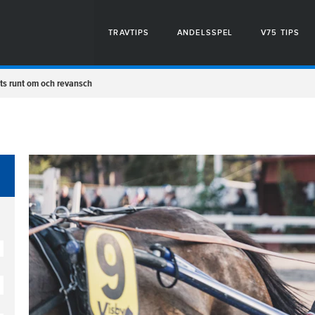
TRAVTIPS
ANDELSSPEL
V75 TIPS
ts runt om och revansch