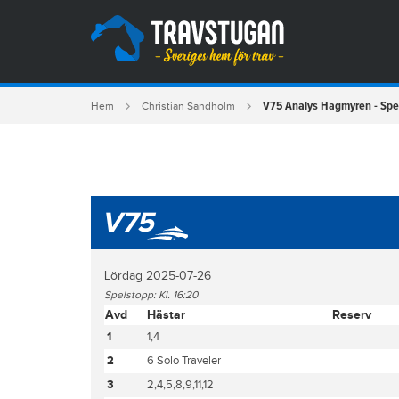
V75 Analys Hagmyren - Spe
Hem
Christian Sandholm
V75
Lördag 2025-07-26
Spelstopp: Kl. 16:20
Avd
Hästar
Reserv
1
1,4
2
6 Solo Traveler
3
2,4,5,8,9,11,12