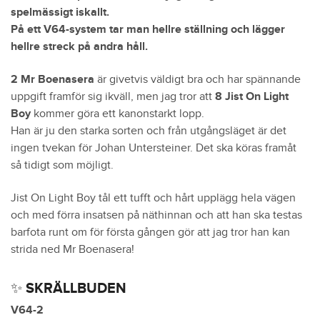
spelmässigt iskallt.
På ett V64-system tar man hellre ställning och lägger
hellre streck på andra håll.
2 Mr Boenasera
är givetvis väldigt bra och har spännande
uppgift framför sig ikväll, men jag tror att
8 Jist On Light
Boy
kommer göra ett kanonstarkt lopp.
Han är ju den starka sorten och från utgångsläget är det
ingen tvekan för Johan Untersteiner. Det ska köras framåt
så tidigt som möjligt.
Jist On Light Boy tål ett tufft och hårt upplägg hela vägen
och med förra insatsen på näthinnan och att han ska testas
barfota runt om för första gången gör att jag tror han kan
strida ned Mr Boenasera!
✨ SKRÄLLBUDEN
V64-2