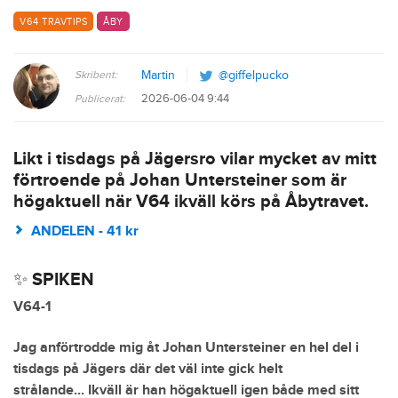
V64 TRAVTIPS
ÅBY
Skribent:
Martin
@giffelpucko
2026-06-04 9:44
Publicerat:
Likt i tisdags på Jägersro vilar mycket av mitt
förtroende på Johan Untersteiner som är
högaktuell när V64 ikväll körs på Åbytravet.
ANDELEN - 41 kr
✨ SPIKEN
V64-1
Jag anförtrodde mig åt Johan Untersteiner en hel del i
tisdags på Jägers där det väl inte gick helt
strålande... Ikväll är han högaktuell igen både med sitt