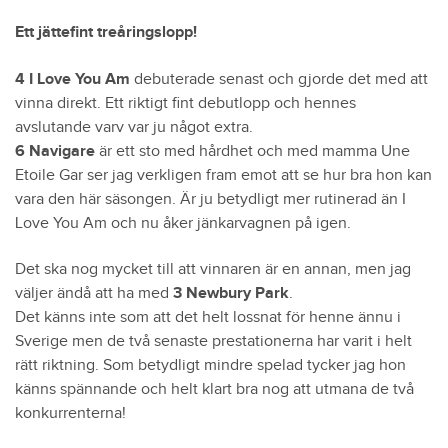
Ett jättefint treåringslopp!
4 I Love You Am
debuterade senast och gjorde det med att
vinna direkt. Ett riktigt fint debutlopp och hennes
avslutande varv var ju något extra.
6 Navigare
är ett sto med hårdhet och med mamma Une
Etoile Gar ser jag verkligen fram emot att se hur bra hon kan
vara den här säsongen. Är ju betydligt mer rutinerad än I
Love You Am och nu åker jänkarvagnen på igen.
Det ska nog mycket till att vinnaren är en annan, men jag
väljer ändå att ha med
3 Newbury Park
.
Det känns inte som att det helt lossnat för henne ännu i
Sverige men de två senaste prestationerna har varit i helt
rätt riktning. Som betydligt mindre spelad tycker jag hon
känns spännande och helt klart bra nog att utmana de två
konkurrenterna!