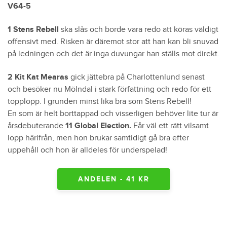
V64-5
1 Stens Rebell
ska slås och borde vara redo att köras väldigt
offensivt med. Risken är däremot stor att han kan bli snuvad
på ledningen och det är inga duvungar han ställs mot direkt.
2 Kit Kat Mearas
gick jättebra på Charlottenlund senast
och besöker nu Mölndal i stark författning och redo för ett
topplopp. I grunden minst lika bra som Stens Rebell!
En som är helt borttappad och visserligen behöver lite tur är
årsdebuterande
11 Global Election.
Får väl ett rätt vilsamt
lopp härifrån, men hon brukar samtidigt gå bra efter
uppehåll och hon är alldeles för underspelad!
ANDELEN - 41 KR