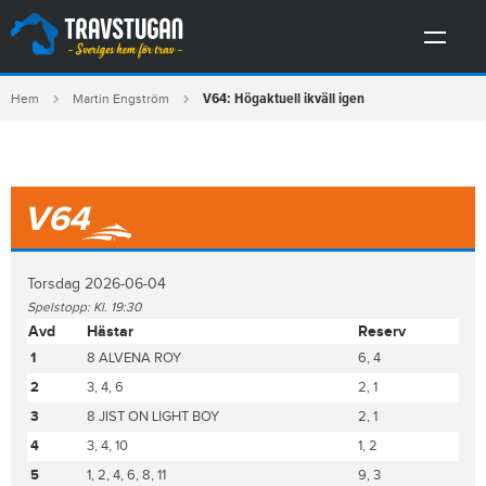
V64: Högaktuell ikväll igen
Hem
Martin Engström
V64
Torsdag 2026-06-04
Spelstopp: Kl. 19:30
Avd
Hästar
Reserv
1
8 ALVENA ROY
6, 4
2
3, 4, 6
2, 1
3
8 JIST ON LIGHT BOY
2, 1
4
3, 4, 10
1, 2
5
1, 2, 4, 6, 8, 11
9, 3