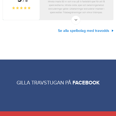
/ 5
Minsta insats 50 kr och krav på 1x fastställt spel för att få
spelkrediterna. Minsta odds, spel och betalningsmetod
exkluderingar gäller. Utbetalningar exkluderar insatser i
spelkrediter. Tidsbegränsningar och villkor tillämpas.
Se alla spelbolag med travodds
GILLA TRAVSTUGAN PÅ
FACEBOOK