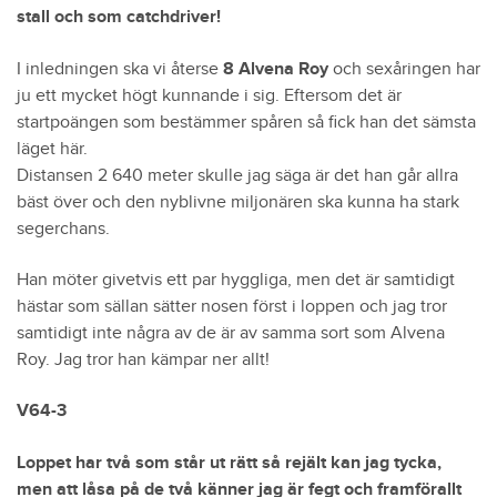
stall och som catchdriver!
I inledningen ska vi återse
8 Alvena Roy
och sexåringen har
ju ett mycket högt kunnande i sig. Eftersom det är
startpoängen som bestämmer spåren så fick han det sämsta
läget här.
Distansen 2 640 meter skulle jag säga är det han går allra
bäst över och den nyblivne miljonären ska kunna ha stark
segerchans.
Han möter givetvis ett par hyggliga, men det är samtidigt
hästar som sällan sätter nosen först i loppen och jag tror
samtidigt inte några av de är av samma sort som Alvena
Roy. Jag tror han kämpar ner allt!
V64-3
Loppet har två som står ut rätt så rejält kan jag tycka,
men att låsa på de två känner jag är fegt och framförallt