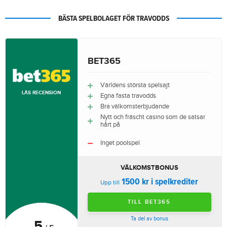
BÄSTA SPELBOLAGET FÖR TRAVODDS
BET365
Världens största spelsajt
LÄS RECENSION
Egna fasta travodds
Bra välkomsterbjudande
Nytt och fräscht casino som de satsar
hårt på
Inget poolspel
VÄLKOMSTBONUS
1500 kr i spelkrediter
Upp till
TILL BET365
Ta del av bonus
5