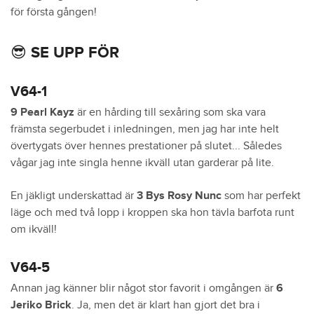
för första gången!
😎 SE UPP FÖR
V64-1
9 Pearl Kayz
är en hårding till sexåring som ska vara
främsta segerbudet i inledningen, men jag har inte helt
övertygats över hennes prestationer på slutet... Således
vågar jag inte singla henne ikväll utan garderar på lite.
En jäkligt underskattad är
3 Bys Rosy Nun
c
som har perfekt
läge och med två lopp i kroppen ska hon tävla barfota runt
om ikväll!
V64-5
Annan jag känner blir något stor favorit i omgången är
6
Jeriko Brick
. Ja, men det är klart han gjort det bra i