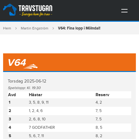
V64: Fina lopp i Mölndal!
Hem
Martin Engström
V64
Torsdag 2025-06-12
Spelstopp: Kl. 19:30
Avd
Hästar
Reserv
1
3, 5, 8, 9, 11
4, 2
2
1, 2, 4, 6
7, 5
3
2, 6, 8, 10
7, 5
4
7 GODFATHER
8, 5
5
5, 6, 7, 11
8, 2