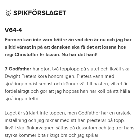
🥇 SPIKFÖRSLAGET
V64-4
Formen kan inte vara bättre än vad den är nu och jag har
alltid väntat in på att dansken ska få det att lossna hos
regi Christoffer Eriksson. Nu har det hänt!
7 Godfather
har gjort två topplopp på slutet och ikväll ska
Dwight Pieters köra honom igen. Pieters vann med
sjuåringen näst senast och känner väl till hästen, vilket är
fördelaktigt och gör att jag hoppas han har koll på att hålla
sjuåringen felfri.
Läget är så klart inte toppen, men Godfather har en urstark
inställning och jag räknar med att han presterar på topp.
Ikväll ska jänkarvagnen sättas på dessutom och jag tror hans
styrka kommer bita riktigt bra och jag spikar!