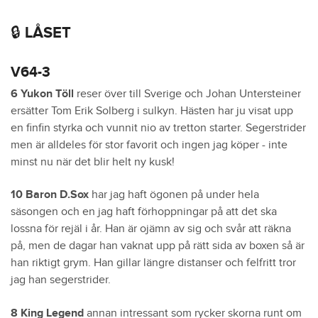
🔒 LÅSET
V64-3
6 Yukon Töll
reser över till Sverige och Johan Untersteiner
ersätter Tom Erik Solberg i sulkyn. Hästen har ju visat upp
en finfin styrka och vunnit nio av tretton starter. Segerstrider
men är alldeles för stor favorit och ingen jag köper - inte
minst nu när det blir helt ny kusk!
10 Baron D.Sox
har jag haft ögonen på under hela
säsongen och en jag haft förhoppningar på att det ska
lossna för rejäl i år. Han är ojämn av sig och svår att räkna
på, men de dagar han vaknat upp på rätt sida av boxen så är
han riktigt grym. Han gillar längre distanser och felfritt tror
jag han segerstrider.
8 King Legend
annan intressant som rycker skorna runt om