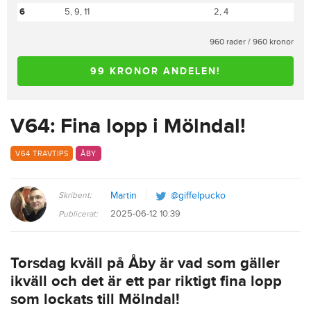
6
5, 9, 11
2, 4
960 rader / 960 kronor
99 KRONOR ANDELEN!
V64: Fina lopp i Mölndal!
V64 TRAVTIPS
ÅBY
Skribent:
Martin
@giffelpucko
2025-06-12 10:39
Publicerat:
Torsdag kväll på Åby är vad som gäller
ikväll och det är ett par riktigt fina lopp
som lockats till Mölndal!