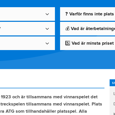
❓ Varför finns inte plat
?
💰 Vad är återbetalning
5️⃣ Vad är minsta priset 
S
 1923 och är tillsammans med vinnarspelet det
streckspelen tillsammans med vinnarspelet. Plats
bara ATG som tillhandahåller platsspel. Alla