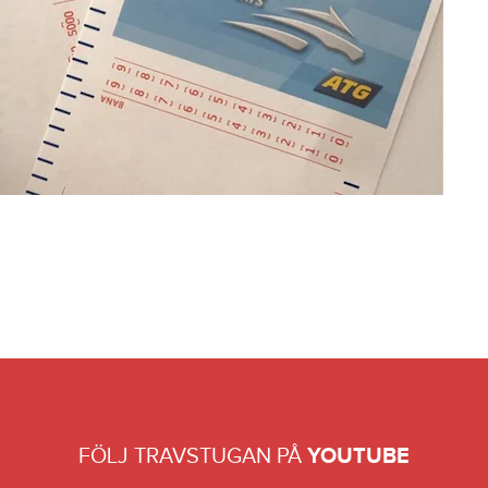
FÖLJ TRAVSTUGAN PÅ
YOUTUBE