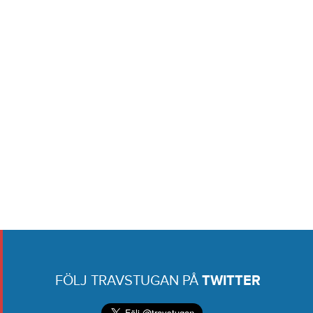
FÖLJ TRAVSTUGAN PÅ
TWITTER