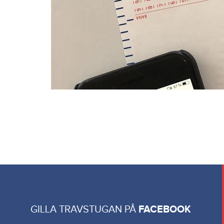
GILLA TRAVSTUGAN PÅ
FACEBOOK