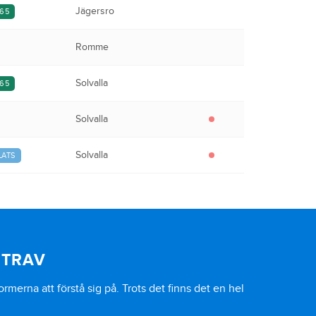
Jägersro
65
Romme
Solvalla
65
Solvalla
Solvalla
LATS
 TRAV
merna att förstå sig på. Trots det finns det en hel