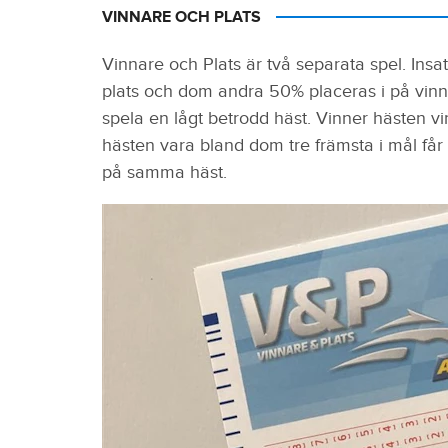
VINNARE OCH PLATS
Vinnare och Plats är två separata spel. In
plats och dom andra 50% placeras i på vinna
spela en lågt betrodd häst. Vinner hästen v
hästen vara bland dom tre främsta i mål får 
på samma häst.