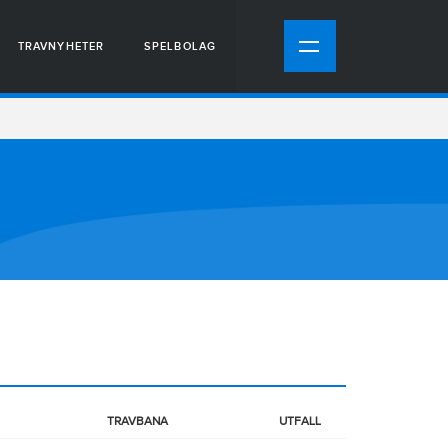
TRAVNYHETER
SPELBOLAG
TRAVBANA
UTFALL