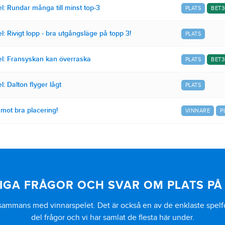
el: Rundar många till minst top-3
PLATS
BET3
l: Rivigt lopp - bra utgångsläge på topp 3!
PLATS
el: Fransyskan kan överraska
PLATS
BET3
l: Dalton flyger lågt
PLATS
mot bra placering!
VINNARE
P
IGA FRÅGOR OCH SVAR OM PLATS PÅ
llsammans med vinnarspelet. Det är också en av de enklaste spelfor
del frågor och vi har samlat de flesta här under.