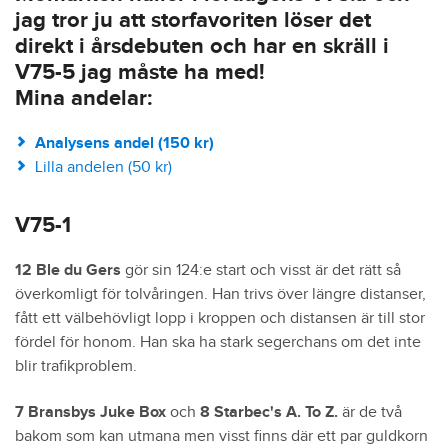
jag tror ju att storfavoriten löser det
direkt i årsdebuten och har en skräll i
V75-5 jag måste ha med!
Mina andelar:
Analysens andel (150 kr)
Lilla andelen (50 kr)
V75-1
12 Ble du Gers
gör sin 124:e start och visst är det rätt så
överkomligt för tolvåringen. Han trivs över längre distanser,
fått ett välbehövligt lopp i kroppen och distansen är till stor
fördel för honom. Han ska ha stark segerchans om det inte
blir trafikproblem.
7 Bransbys Juke Box
och
8 Starbec's A. To Z.
är de två
bakom som kan utmana men visst finns där ett par guldkorn