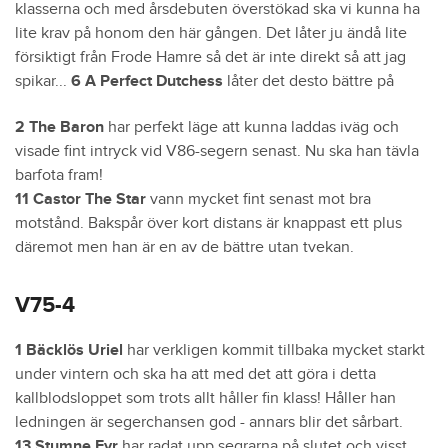
klasserna och med årsdebuten överstökad ska vi kunna ha
lite krav på honom den här gången. Det låter ju ändå lite
försiktigt från Frode Hamre så det är inte direkt så att jag
spikar...
6 A Perfect Dutchess
låter det desto bättre på
2 The Baron
har perfekt läge att kunna laddas iväg och
visade fint intryck vid V86-segern senast. Nu ska han tävla
barfota fram!
11 Castor The Star
vann mycket fint senast mot bra
motstånd. Bakspår över kort distans är knappast ett plus
däremot men han är en av de bättre utan tvekan.
V75-4
1 Bäcklös Uriel
har verkligen kommit tillbaka mycket starkt
under vintern och ska ha att med det att göra i detta
kallblodsloppet som trots allt håller fin klass! Håller han
ledningen är segerchansen god - annars blir det sårbart.
13 Stumne Fyr
har radat upp segrarna på slutet och visst