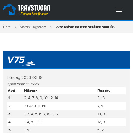
V75: Måste ha med skrällen som lås
Hem
Martin Engström
V75
Lördag 2023-03-18
Spelstopp: Kl. 16:20
Avd
Hästar
Reserv
1
2, 4, 7, 8, 9, 10, 12, 14
3, 13
2
3 GUCCI LINE
7, 9
3
1, 2, 4, 5, 6, 7, 8, 11, 12
10, 3
4
1, 4, 8, 11, 13
12, 3
5
1, 9
6, 2