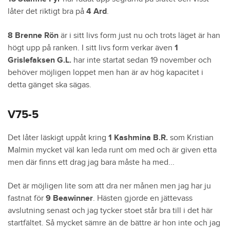
låter det riktigt bra på
4 Ard
.
8 Brenne Rön
är i sitt livs form just nu och trots läget är han
högt upp på ranken. I sitt livs form verkar även
1
Grislefaksen G.L.
har inte startat sedan 19 november och
behöver möjligen loppet men han är av hög kapacitet i
detta gänget ska sägas.
V75-5
Det låter läskigt uppåt kring
1 Kashmina B.R.
som Kristian
Malmin mycket väl kan leda runt om med och är given etta
men där finns ett drag jag bara måste ha med...
Det är möjligen lite som att dra ner månen men jag har ju
fastnat för
9 Beawinner
. Hästen gjorde en jättevass
avslutning senast och jag tycker stoet står bra till i det här
startfältet. Så mycket sämre än de bättre är hon inte och jag