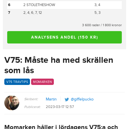
6
2 STOLETHESHOW
3, 4
7
2, 4, 6, 7, 12
5, 3
3 600 rader / 1 800 kronor
ANALYSENS ANDEL (150 KR)
V75: Måste ha med skrällen
som lås
V75 TRAVTIPS
MOMARKEN
Skribent:
Martin
@giffelpucko
2023-03-17 12:57
Publicerat:
Momarken håller i lördagens V75:a och