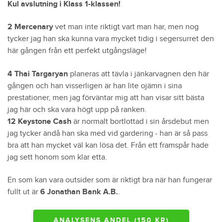
Kul avslutning i Klass 1-klassen!
2 Mercenary
vet man inte riktigt vart man har, men nog
tycker jag han ska kunna vara mycket tidig i segersurret den
här gången från ett perfekt utgångsläge!
4 Thai Targaryan
planeras att tävla i jänkarvagnen den här
gången och han visserligen är han lite ojämn i sina
prestationer, men jag förväntar mig att han visar sitt bästa
jag här och ska vara högt upp på ranken.
12 Keystone Cash
är normalt bortlottad i sin årsdebut men
jag tycker ändå han ska med vid gardering - han är så pass
bra att han mycket väl kan lösa det. Från ett framspår hade
jag sett honom som klar etta.
En som kan vara outsider som är riktigt bra när han fungerar
fullt ut är
6 Jonathan Bank A.B.
.
ANALYSENS ANDEL (150 KR)