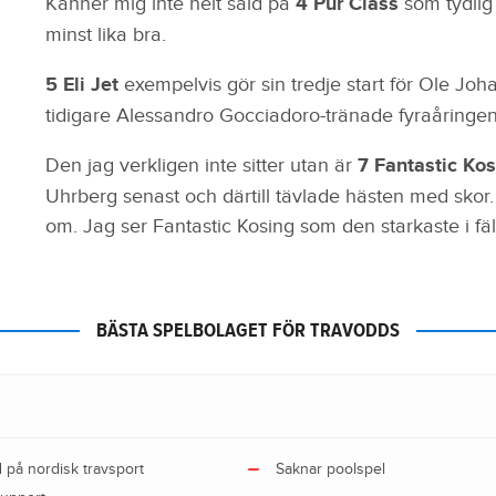
Känner mig inte helt såld på
4 Pur Class
som tydlig
minst lika bra.
5 Eli Jet
exempelvis gör sin tredje start för Ole Joh
tidigare Alessandro Gocciadoro-tränade fyraåringen s
Den jag verkligen inte sitter utan är
7 Fantastic Ko
Uhrberg senast och därtill tävlade hästen med skor. 
om. Jag ser Fantastic Kosing som den starkaste i fäl
BÄSTA SPELBOLAGET FÖR TRAVODDS
d på nordisk travsport
Saknar poolspel