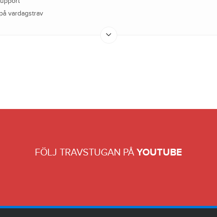
support
på vardagstrav
FÖLJ TRAVSTUGAN PÅ
YOUTUBE