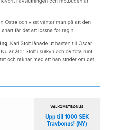
 favorit i avslutningen och motbuden är
an Östre och visst väntar man på att den
nart får det att lossna för regin.
sing
. Karl Stolt lånade ut hästen till Oscar
Nu är åter Stolt i sulkyn och barfota runt
tet och räknar med att han strider om det.
VÄLKOMSTBONUS
Upp till 1000 SEK
Travbonus! (NY)