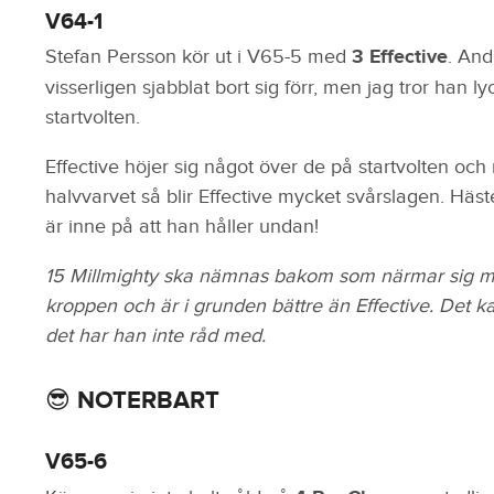
V64-1
Stefan Persson kör ut i V65-5 med
3 Effective
. And
visserligen sjabblat bort sig förr, men jag tror han 
startvolten.
Effective höjer sig något över de på startvolten oc
halvvarvet så blir Effective mycket svårslagen. Häst
är inne på att han håller undan!
15 Millmighty ska nämnas bakom som närmar sig mil
kroppen och är i grunden bättre än Effective. Det ka
det har han inte råd med.
😎 NOTERBART
V65-6