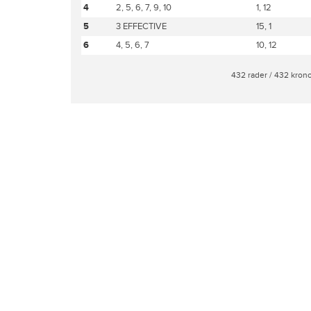
4
2, 5, 6, 7, 9, 10
1, 12
5
3 EFFECTIVE
15, 1
6
4, 5, 6, 7
10, 12
432 rader / 432 kron