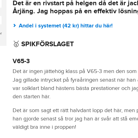
Det är en rivstart på helgen då det är j
Årjäng. Jag hoppas på en effektiv lösnin
Andel i systemet (42 kr) hittar du här!
or
🥇 SPIKFÖRSLAGET
V65-3
Det är ingen jättehög klass på V65-3 men den som f
Jag gillade intrycket på fyraåringen senast när han
var solklart bland hästens bästa prestationer och j
den starten här.
Det är som sagt ett rätt halvdant lopp det här, me
han gjorde senast så tror jag han är svår att stå emot
väldigt bra inne i proppen!