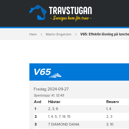
V65: Effektiv lösning på lunch
Hem
Martin Engström
V65
Fredag 2024-09-27
Spelstopp: Kl. 12:45
Avd
Hästar
Reserv
1
2, 3, 6
1, 4
2
1, 4, 5, 7, 14, 15
2, 3
3
7 DIAMOND DANA
3, 10