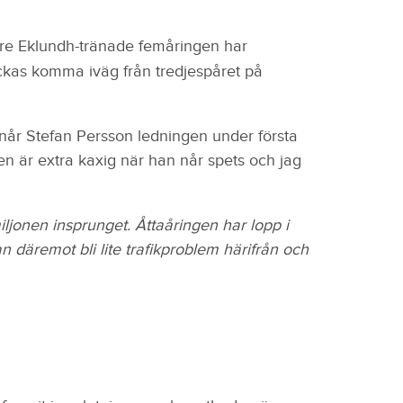
re Eklundh-tränade femåringen har
lyckas komma iväg från tredjespåret på
h når Stefan Persson ledningen under första
en är extra kaxig när han når spets och jag
jonen insprunget. Åttaåringen har lopp i
n däremot bli lite trafikproblem härifrån och