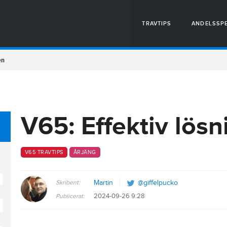
TRAVTIPS
ANDELSSP
en
V65: Effektiv lös
V65 TRAVTIPS
ÅRJÄNG
Skribent:
Martin
@giffelpucko
2024-09-26 9:28
Publicerat: