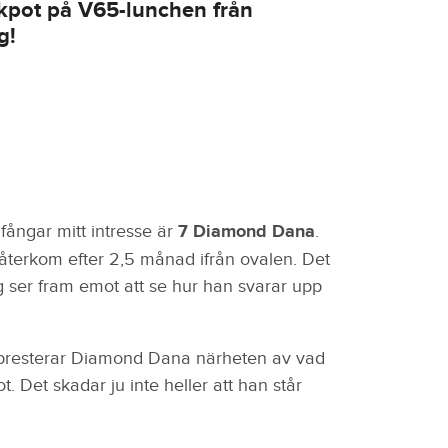
ackpot på V65-lunchen från
g!
ångar mitt intresse är
7 Diamond Dana
.
 återkom efter 2,5 månad ifrån ovalen. Det
ag ser fram emot att se hur han svarar upp
n presterar Diamond Dana närheten av vad
. Det skadar ju inte heller att han står