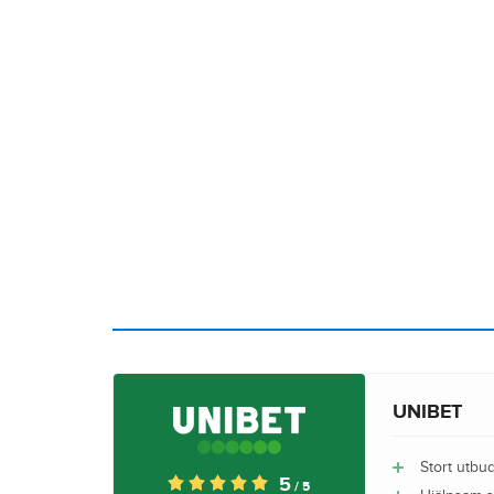
UNIBET
Stort utbu
5
/ 5