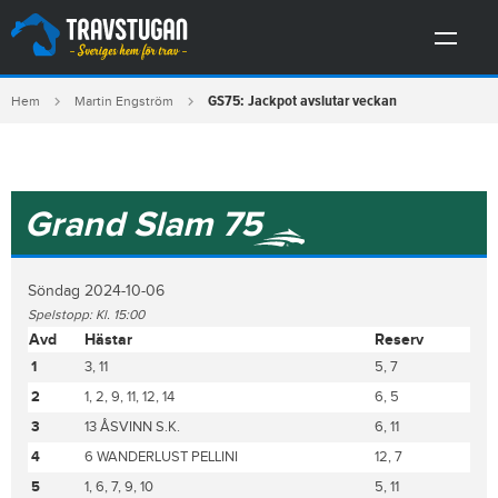
GS75: Jackpot avslutar veckan
Hem
Martin Engström
Grand Slam 75
Söndag 2024-10-06
Spelstopp: Kl. 15:00
Avd
Hästar
Reserv
1
3, 11
5, 7
2
1, 2, 9, 11, 12, 14
6, 5
3
13 ÅSVINN S.K.
6, 11
4
6 WANDERLUST PELLINI
12, 7
5
1, 6, 7, 9, 10
5, 11