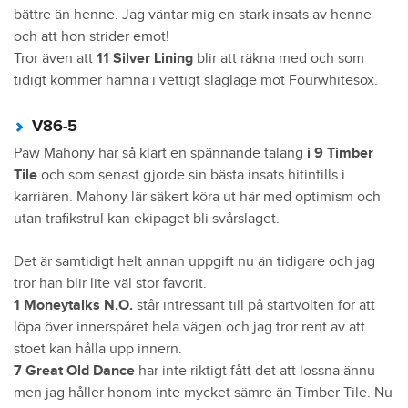
bättre än henne. Jag väntar mig en stark insats av henne
och att hon strider emot!
Tror även att
11 Silver Lining
blir att räkna med och som
tidigt kommer hamna i vettigt slagläge mot Fourwhitesox.
V86-5
Paw Mahony har så klart en spännande talang
i 9 Timber
Tile
och som senast gjorde sin bästa insats hitintills i
karriären. Mahony lär säkert köra ut här med optimism och
utan trafikstrul kan ekipaget bli svårslaget.
Det är samtidigt helt annan uppgift nu än tidigare och jag
tror han blir lite väl stor favorit.
1 Moneytalks N.O.
står intressant till på startvolten för att
löpa över innerspåret hela vägen och jag tror rent av att
stoet kan hålla upp innern.
7 Great Old Dance
har inte riktigt fått det att lossna ännu
men jag håller honom inte mycket sämre än Timber Tile. Nu