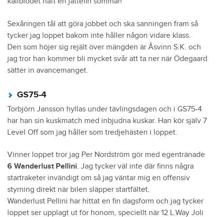
kallblodet haft en jättefin sommar!
Sexåringen tål att göra jobbet och ska sanningen fram så
tycker jag loppet bakom inte håller någon vidare klass.
Den som höjer sig rejält över mängden är Åsvinn S.K. och
jag tror han kommer bli mycket svår att ta ner när Ödegaard
sätter in avancemanget.
GS75-4
Torbjörn Jansson hyllas under tävlingsdagen och i GS75-4
har han sin kuskmatch med inbjudna kuskar. Han kör själv 7
Level Off som jag håller som tredjehästen i loppet.
Vinner loppet tror jag Per Nordström gör med egentränade
6 Wanderlust Pellini
. Jag tycker väl inte där finns några
startraketer invändigt om så jag väntar mig en offensiv
styrning direkt när bilen släpper startfältet.
Wanderlust Pellini har hittat en fin dagsform och jag tycker
loppet ser upplagt ut för honom, speciellt när 12 L.Way Joli