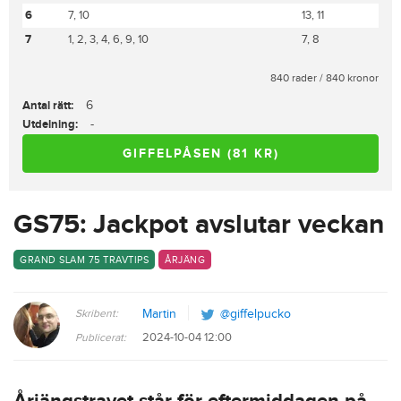
6
7, 10
13, 11
7
1, 2, 3, 4, 6, 9, 10
7, 8
840 rader / 840 kronor
Antal rätt:
6
Utdelning:
-
GIFFELPÅSEN (81 KR)
GS75: Jackpot avslutar veckan
GRAND SLAM 75 TRAVTIPS
ÅRJÄNG
Skribent:
Martin
@giffelpucko
2024-10-04 12:00
Publicerat: