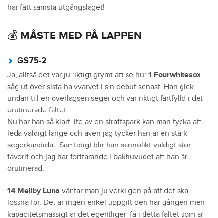
har fått sämsta utgångsläget!
💰 MÅSTE MED PÅ LAPPEN
GS75-2
Ja, alltså det var ju riktigt grymt att se hur
1 Fourwhitesox
såg ut över sista halvvarvet i sin debut senast. Han gick
undan till en överlägsen seger och var riktigt fartfylld i det
orutinerade fältet.
Nu har han så klart lite av en straffspark kan man tycka att
leda väldigt länge och även jag tycker han är en stark
segerkandidat. Samtidigt blir han sannolikt väldigt stor
favorit och jag har fortfarande i bakhuvudet att han är
orutinerad.
14 Mellby Luna
väntar man ju verkligen på att det ska
lossna för. Det är ingen enkel uppgift den här gången men
kapacitetsmässigt är det egentligen få i detta fältet som är