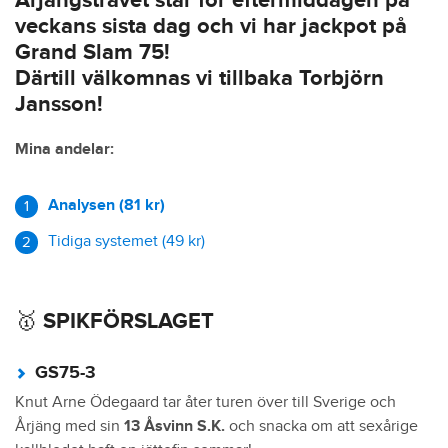
Årjängstravet står för eftermiddagen på
veckans sista dag och vi har jackpot på
Grand Slam 75!
Därtill välkomnas vi tillbaka Torbjörn
Jansson!
Mina andelar:
Analysen (81 kr)
Tidiga systemet (49 kr)
🥇 SPIKFÖRSLAGET
GS75-3
Knut Arne Ödegaard tar åter turen över till Sverige och
Årjäng med sin
13 Åsvinn S.K.
och snacka om att sexårige