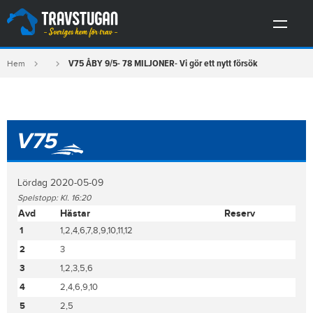
V75 ÅBY 9/5- 78 MILJONER- Vi gör ett nytt försök
Hem
V75
Lördag 2020-05-09
Spelstopp: Kl. 16:20
Avd
Hästar
Reserv
1
1,2,4,6,7,8,9,10,11,12
2
3
3
1,2,3,5,6
4
2,4,6,9,10
5
2,5