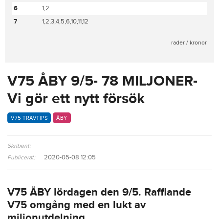
6
1,2
7
1,2,3,4,5,6,10,11,12
rader / kronor
V75 ÅBY 9/5- 78 MILJONER-
Vi gör ett nytt försök
V75 TRAVTIPS
ÅBY
Skribent:
2020-05-08 12:05
Publicerat:
V75 ÅBY lördagen den 9/5. Rafflande
V75 omgång med en lukt av
miljonutdelning.