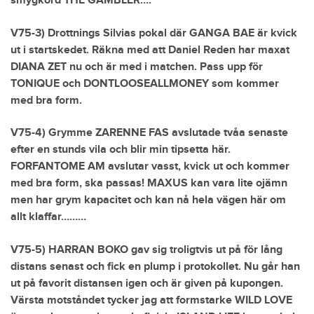
smygkörd THE GAMBLER….
V75-3) Drottnings Silvias pokal där GANGA BAE är kvick
ut i startskedet. Räkna med att Daniel Reden har maxat
DIANA ZET nu och är med i matchen. Pass upp för
TONIQUE och DONTLOOSEALLMONEY som kommer
med bra form.
V75-4) Grymme ZARENNE FAS avslutade tvåa senaste
efter en stunds vila och blir min tipsetta här.
FORFANTOME AM avslutar vasst, kvick ut och kommer
med bra form, ska passas! MAXUS kan vara lite ojämn
men har grym kapacitet och kan nå hela vägen här om
allt klaffar………
V75-5) HARRAN BOKO gav sig troligtvis ut på för lång
distans senast och fick en plump i protokollet. Nu går han
ut på favorit distansen igen och är given på kupongen.
Värsta motståndet tycker jag att formstarke WILD LOVE