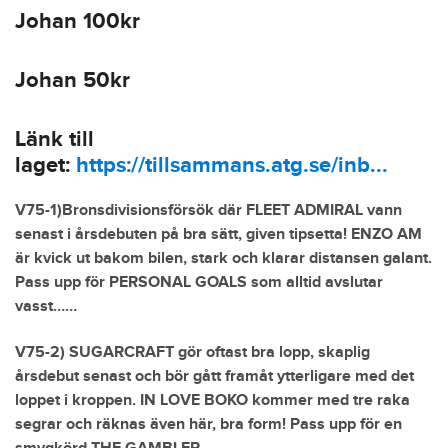
Johan 100kr
Johan 50kr
Länk till
laget:
https://tillsammans.atg.se/inb...
V75-1)Bronsdivisionsförsök där FLEET ADMIRAL vann
senast i årsdebuten på bra sätt, given tipsetta! ENZO AM
är kvick ut bakom bilen, stark och klarar distansen galant.
Pass upp för PERSONAL GOALS som alltid avslutar
vasst……
V75-2) SUGARCRAFT gör oftast bra lopp, skaplig
årsdebut senast och bör gått framåt ytterligare med det
loppet i kroppen. IN LOVE BOKO kommer med tre raka
segrar och räknas även här, bra form! Pass upp för en