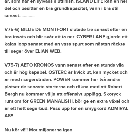
är, som har en sylvass slutfinish. ISLAND LIFE kan en hel
del och besitter en bra grundkapacitet, vann i bra stil
senast………….
V75-6) BILLIE DE MONTFORT slutade tre senast efter en
bra insats och blir svår att ta ner. CYBER LANE gjorde ett
kalas lopp senast med en vass spurt som nästan räckte
till seger över ELIAN WEB.
V75-7) AETO KRONOS vann senast efter en stunds vila
och är hög kapabel. OSTERC är kvick ut, kan mycket och
är med i segerstriden. POWER kommer har två andra
platser de senaste starterna och räkna med att Robert
Bergh nu kommer välja ett offensivt upplägg. Skoryck
runt om för GREEN MANALISHI, bör ge en extra växel och
är ett hett segerbud. Pass upp för en smygkörd ADMIRAL
AS!!
Nu kör vi!!! Mot miljonerna igen