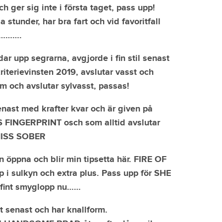
ger sig inte i första taget, pass upp!
tunder, har bra fart och vid favoritfall
st……….
r upp segrarna, avgjorde i fin stil senast
riterievinsten 2019, avslutar vasst och
m och avslutar sylvasst, passas!
enast med krafter kvar och är given på
S FINGERPRINT osch som alltid avslutar
 MISS SOBER
ppna och blir min tipsetta här. FIRE OF
i sulkyn och extra plus. Pass upp för SHE
t fint smyglopp nu……
senast och har knallform.