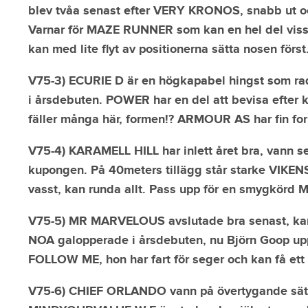
blev tvåa senast efter VERY KRONOS, snabb ut och 
Varnar för MAZE RUNNER som kan en hel del vissa s
kan med lite flyt av positionerna sätta nosen för
V75-3) ECURIE D är en högkapabel hingst som rada
i årsdebuten. POWER har en del att bevisa efter k
fäller många här, formen!? ARMOUR AS har fin for
V75-4) KARAMELL HILL har inlett året bra, vann s
kupongen. På 40meters tillägg står starke VIKEN
vasst, kan runda allt. Pass upp för en smygkörd
V75-5) MR MARVELOUS avslutade bra senast, kan ö
NOA galopperade i årsdebuten, nu Björn Goop upp 
FOLLOW ME, hon har fart för seger och kan få et
V75-6) CHIEF ORLANDO vann på övertygande sätt 