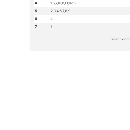
4
1,5,7,10,11,13,14,15
5
2,3,4,6,7,8,9
6
4
7
1
rader / kron