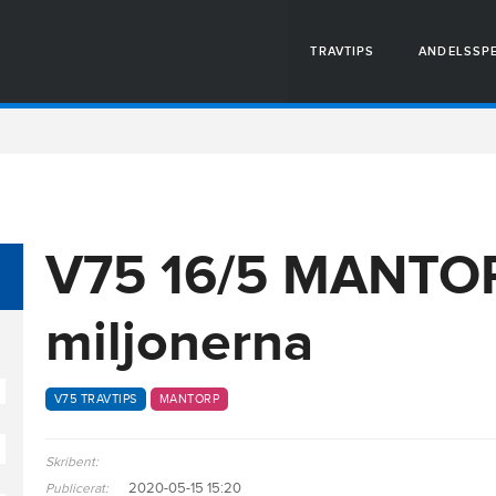
TRAVTIPS
ANDELSSP
V75 16/5 MANTO
miljonerna
V75 TRAVTIPS
MANTORP
Skribent:
2020-05-15 15:20
Publicerat: