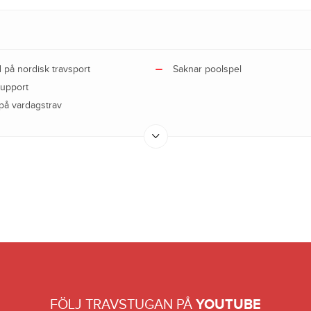
d på nordisk travsport
Saknar poolspel
support
på vardagstrav
FÖLJ TRAVSTUGAN PÅ
YOUTUBE