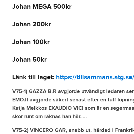
Johan MEGA 500kr
Johan 200kr
Johan 100kr
Johan 50kr
Länk till laget:
https://tillsammans.atg.se/
V75-1) GAZZA B.R avgjorde utvändigt ledaren sena
EMOJI avgjorde säkert senast efter en tuff löpni
Katja Melkkos EXAUDIO VICI som är en segermaski
skor runt om räknas han här…..
V75-2) VINCERO GAR, snabb ut, härdad i Frankrike