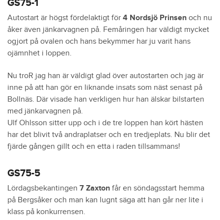
GS75-1
Autostart är högst fördelaktigt för
4 Nordsjö Prinsen
och nu
åker även jänkarvagnen på. Femåringen har väldigt mycket
ogjort på ovalen och hans bekymmer har ju varit hans
ojämnhet i loppen.
Nu troR jag han är väldigt glad över autostarten och jag är
inne på att han gör en liknande insats som näst senast på
Bollnäs. Där visade han verkligen hur han älskar bilstarten
med jänkarvagnen på.
Ulf Ohlsson sitter upp och i de tre loppen han kört hästen
har det blivit två andraplatser och en tredjeplats. Nu blir det
fjärde gången gillt och en etta i raden tillsammans!
GS75-5
Lördagsbekantingen
7 Zaxton
får en söndagsstart hemma
på Bergsåker och man kan lugnt säga att han går ner lite i
klass på konkurrensen.