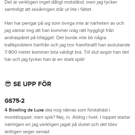
Det är verkligen inget dåligt motstånd, men jag tycker
samtidigt att sexåringen står ut lite i fältet.
Han har pengar på sig som övriga inte är närheten av och
jag väntar mig att han kommer iväg rätt hyggligt från
andraspåret på tillägget. Det borde inte bli några
trafikproblem härifrån och jag tror framförallt han avslutande
7-800 meter kommer bita väldigt bra. Till slut avgör han det
här och jag tycker han är en stark spik!
😎 SE UPP FÖR
GS75-2
4 Bowling de Luxe
ska nog räknas som förstahäst i
montéloppet, men spik? Nej, ni. Aldrig i livet. I loppet startar
nämligen en jag verkligen jagat på slutet och det blev
äntligen seger senast.