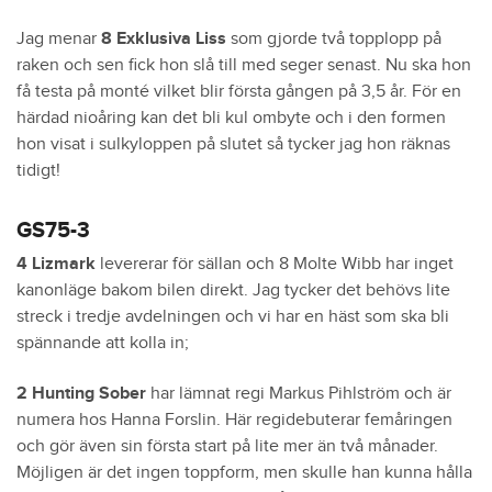
Jag menar
8 Exklusiva Liss
som gjorde två topplopp på
raken och sen fick hon slå till med seger senast. Nu ska hon
få testa på monté vilket blir första gången på 3,5 år. För en
härdad nioåring kan det bli kul ombyte och i den formen
hon visat i sulkyloppen på slutet så tycker jag hon räknas
tidigt!
GS75-3
4 Lizmark
levererar för sällan och 8 Molte Wibb har inget
kanonläge bakom bilen direkt. Jag tycker det behövs lite
streck i tredje avdelningen och vi har en häst som ska bli
spännande att kolla in;
2 Hunting Sober
har lämnat regi Markus Pihlström och är
numera hos Hanna Forslin. Här regidebuterar femåringen
och gör även sin första start på lite mer än två månader.
Möjligen är det ingen toppform, men skulle han kunna hålla