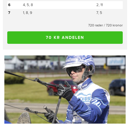
6
4, 5, 8
2, 11
7
1, 8, 9
7, 5
720 rader / 720 kronor
70 KR ANDELEN