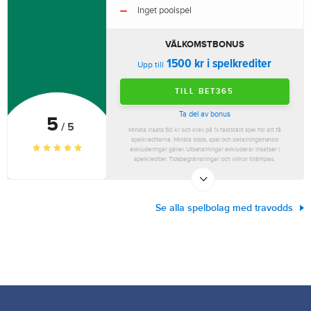
Inget poolspel
VÄLKOMSTBONUS
1500 kr i spelkrediter
Upp till
TILL BET365
Ta del av bonus
5
/ 5
Minsta insats 50 kr och krav på 1x fastställt spel för att få
spelkrediterna. Minsta odds, spel och betalningsmetod
exkluderingar gäller. Utbetalningar exkluderar insatser i
spelkrediter. Tidsbegränsningar och villkor tillämpas.
Se alla spelbolag med travodds