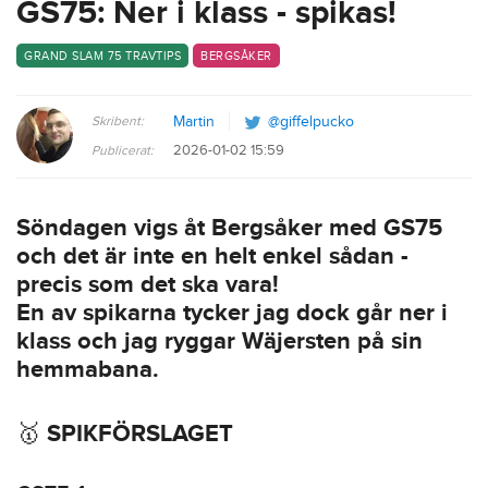
GS75: Ner i klass - spikas!
GRAND SLAM 75 TRAVTIPS
BERGSÅKER
Skribent:
Martin
@giffelpucko
2026-01-02 15:59
Publicerat:
Söndagen vigs åt Bergsåker med GS75
och det är inte en helt enkel sådan -
precis som det ska vara!
En av spikarna tycker jag dock går ner i
klass och jag ryggar Wäjersten på sin
hemmabana.
🥇 SPIKFÖRSLAGET