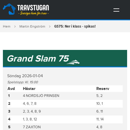
GS75: Ner i klass - spikas!
Hem
Martin Engström
Grand Slam 75
Söndag 2026-01-04
Spelstopp: Kl. 15:00
Avd
Hästar
Reserv
1
4 NORDSJÖ PRINSEN
5, 2
2
4, 6, 7, 8
10, 1
3
2, 3, 4, 8, 9
6, 11
4
1, 3, 8, 12
11, 14
5
7 ZAXTON
4, 8