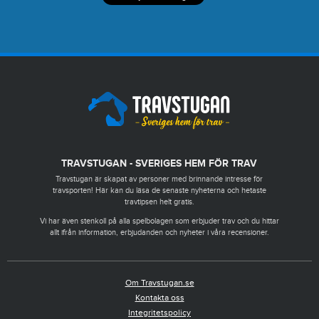
TRAVSTUGAN - SVERIGES HEM FÖR TRAV
Travstugan är skapat av personer med brinnande intresse för
travsporten! Här kan du läsa de senaste nyheterna och hetaste
travtipsen helt gratis.
Vi har även stenkoll på alla spelbolagen som erbjuder trav och du hittar
allt ifrån information, erbjudanden och nyheter i våra recensioner.
Om Travstugan.se
Kontakta oss
Integritetspolicy