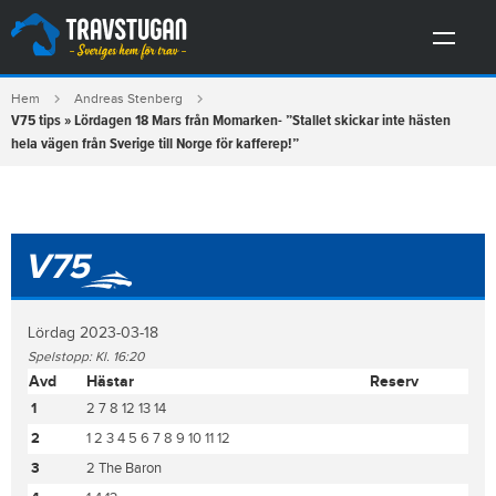
Hem
Andreas Stenberg
V75 tips » Lördagen 18 Mars från Momarken- ”Stallet skickar inte hästen
hela vägen från Sverige till Norge för kafferep!”
V75
Lördag 2023-03-18
Spelstopp: Kl. 16:20
Avd
Hästar
Reserv
1
2 7 8 12 13 14
2
1 2 3 4 5 6 7 8 9 10 11 12
3
2 The Baron