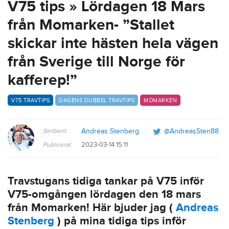
V75 tips » Lördagen 18 Mars
från Momarken- ”Stallet
skickar inte hästen hela vägen
från Sverige till Norge för
kafferep!”
V75 TRAVTIPS
DAGENS DUBBEL TRAVTIPS
MOMARKEN
Skribent:
Andreas Stenberg
@AndreasSten88
2023-03-14 15:11
Publicerat:
Travstugans tidiga tankar på V75 inför
V75-omgången lördagen den 18 mars
från Momarken! Här bjuder jag (
Andreas
Stenberg
) på mina tidiga tips inför