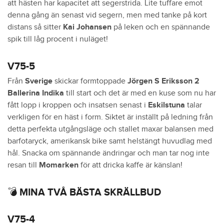
att hästen har kapacitet att segerstrida. Lite tuffare emot
denna gång än senast vid segern, men med tanke på kort
distans så sitter
Kai Johansen
på leken och en spännande
spik till låg procent i nuläget!
V75-5
Från
Sverige
skickar formtoppade
Jörgen S Eriksson
2
Ballerina Indika
till start och det är med en kuse som nu har
fått lopp i kroppen och insatsen senast i
Eskilstuna
talar
verkligen för en häst i form. Siktet är inställt på ledning från
detta perfekta utgångsläge och stallet maxar balansen med
barfotaryck, amerikansk bike samt helstängt huvudlag med
hål. Snacka om spännande ändringar och man tar nog inte
resan till
Momarken
för att dricka kaffe är känslan!
💣 MINA TVÅ BÄSTA SKRÄLLBUD
V75-4