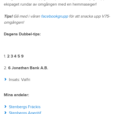
ekipaget rundar av omgången med en hemmaseger!
Tips!
Gå med i våran
facebookgrupp
för att snacka upp V75-
omgången!
Dagens Dubbel-tips:
1.
2 3 4 5 9
2.
6 Jonathan Bank A.B.
Insats: Valfri
Mina andelar:
Stenbergs Fräckis
Stenbergs Aperitif