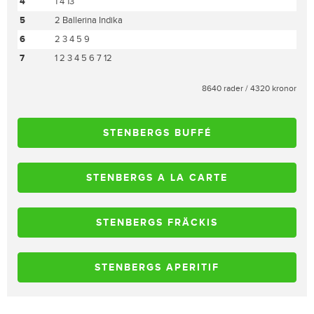
4
1 4 13
5
2 Ballerina Indika
6
2 3 4 5 9
7
1 2 3 4 5 6 7 12
8640 rader / 4320 kronor
STENBERGS BUFFÉ
STENBERGS A LA CARTE
STENBERGS FRÄCKIS
STENBERGS APERITIF