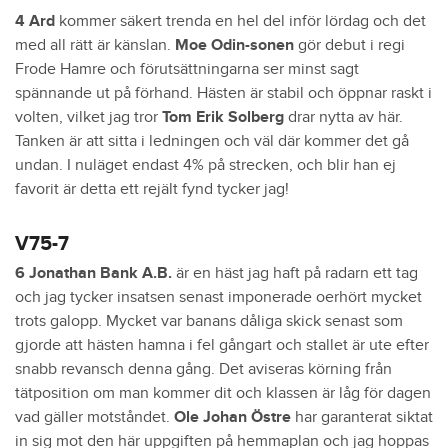
4 Ard
kommer säkert trenda en hel del inför lördag och det
med all rätt är känslan.
Moe Odin-sonen
gör debut i regi
Frode Hamre och förutsättningarna ser minst sagt
spännande ut på förhand. Hästen är stabil och öppnar raskt i
volten, vilket jag tror
Tom Erik Solberg
drar nytta av här.
Tanken är att sitta i ledningen och väl där kommer det gå
undan. I nuläget endast 4% på strecken, och blir han ej
favorit är detta ett rejält fynd tycker jag!
V75-7
6 Jonathan Bank A.B.
är en häst jag haft på radarn ett tag
och jag tycker insatsen senast imponerade oerhört mycket
trots galopp. Mycket var banans dåliga skick senast som
gjorde att hästen hamna i fel gångart och stallet är ute efter
snabb revansch denna gång. Det aviseras körning från
tätposition om man kommer dit och klassen är låg för dagen
vad gäller motståndet.
Ole Johan Östre
har garanterat siktat
in sig mot den här uppgiften på hemmaplan och jag hoppas