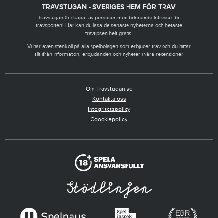
TRAVSTUGAN - SVERIGES HEM FÖR TRAV
Travstugan är skapat av personer med brinnande intresse för
travsporten! Här kan du läsa de senaste nyheterna och hetaste
travtipsen helt gratis.
Vi har även stenkoll på alla spelbolagen som erbjuder trav och du hittar
allt ifrån information, erbjudanden och nyheter i våra recensioner.
Om Travstugan.se
Kontakta oss
Integritetspolicy
Coockiepolicy