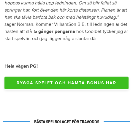
hoppas kunna hålla upp ledningen. Om så blir fallet så
springer han fort över den här korta distansen. Planen är att
han ska tävla barfota bak och med helstängt huvudlag."
säger Norman. Kommer VilliamSon B.B. till ledningen är det
hästen att slå.
5 gånger pengarna
hos Coolbet tycker jag är
klart spelvärt och jag lägger några slantar där.
Hela vägen PG!
RYGGA SPELET OCH HÄMTA BONUS HÄR
BÄSTA SPELBOLAGET FÖR TRAVODDS