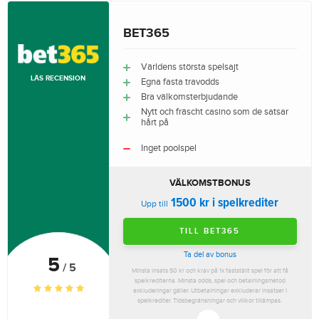
BET365
Världens största spelsajt
LÄS RECENSION
Egna fasta travodds
Bra välkomsterbjudande
Nytt och fräscht casino som de satsar
hårt på
Inget poolspel
VÄLKOMSTBONUS
1500 kr i spelkrediter
Upp till
TILL BET365
Ta del av bonus
5
/ 5
Minsta insats 50 kr och krav på 1x fastställt spel för att få
spelkrediterna. Minsta odds, spel och betalningsmetod
exkluderingar gäller. Utbetalningar exkluderar insatser i
spelkrediter. Tidsbegränsningar och villkor tillämpas.