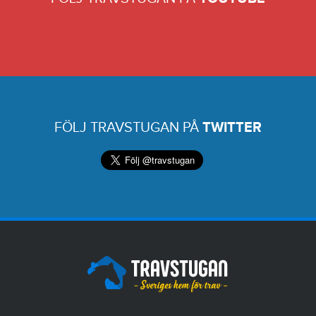
FÖLJ TRAVSTUGAN PÅ
TWITTER