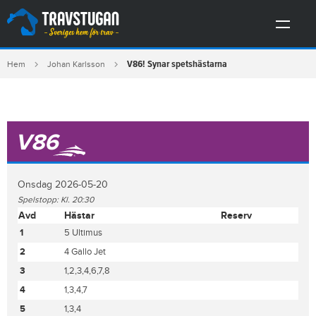
V86! Synar spetshästarna
Hem
Johan Karlsson
V86
Onsdag 2026-05-20
Spelstopp: Kl. 20:30
Avd
Hästar
Reserv
1
5 Ultimus
2
4 Gallo Jet
3
1,2,3,4,6,7,8
4
1,3,4,7
5
1,3,4