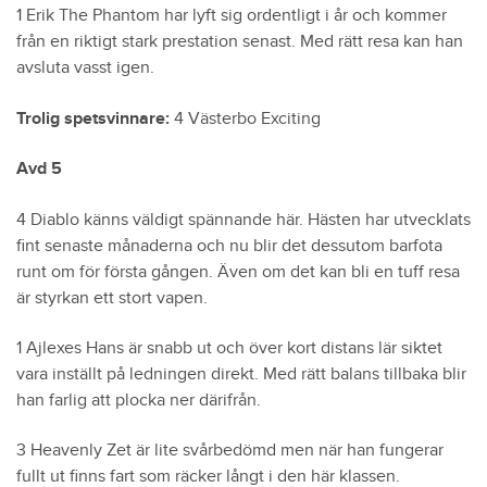
1 Erik The Phantom har lyft sig ordentligt i år och kommer
från en riktigt stark prestation senast. Med rätt resa kan han
avsluta vasst igen.
Trolig spetsvinnare:
4 Västerbo Exciting
Avd 5
4 Diablo känns väldigt spännande här. Hästen har utvecklats
fint senaste månaderna och nu blir det dessutom barfota
runt om för första gången. Även om det kan bli en tuff resa
är styrkan ett stort vapen.
1 Ajlexes Hans är snabb ut och över kort distans lär siktet
vara inställt på ledningen direkt. Med rätt balans tillbaka blir
han farlig att plocka ner därifrån.
3 Heavenly Zet är lite svårbedömd men när han fungerar
fullt ut finns fart som räcker långt i den här klassen.