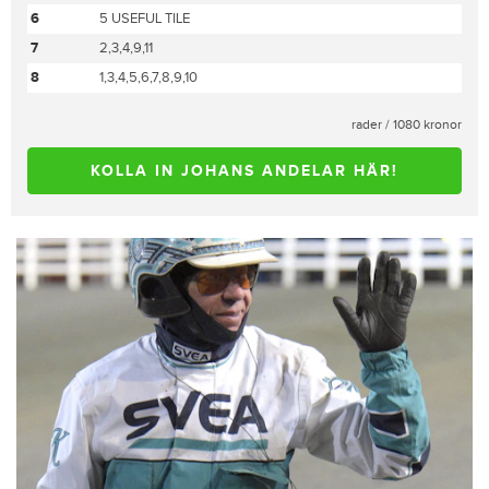
6
5 USEFUL TILE
7
2,3,4,9,11
8
1,3,4,5,6,7,8,9,10
rader / 1080 kronor
KOLLA IN JOHANS ANDELAR HÄR!