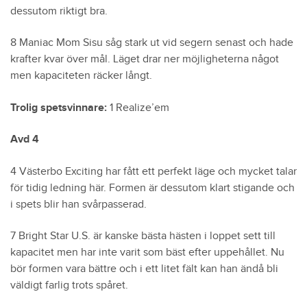
dessutom riktigt bra.
8 Maniac Mom Sisu såg stark ut vid segern senast och hade
krafter kvar över mål. Läget drar ner möjligheterna något
men kapaciteten räcker långt.
Trolig spetsvinnare:
1 Realize’em
Avd 4
4 Västerbo Exciting har fått ett perfekt läge och mycket talar
för tidig ledning här. Formen är dessutom klart stigande och
i spets blir han svårpasserad.
7 Bright Star U.S. är kanske bästa hästen i loppet sett till
kapacitet men har inte varit som bäst efter uppehållet. Nu
bör formen vara bättre och i ett litet fält kan han ändå bli
väldigt farlig trots spåret.