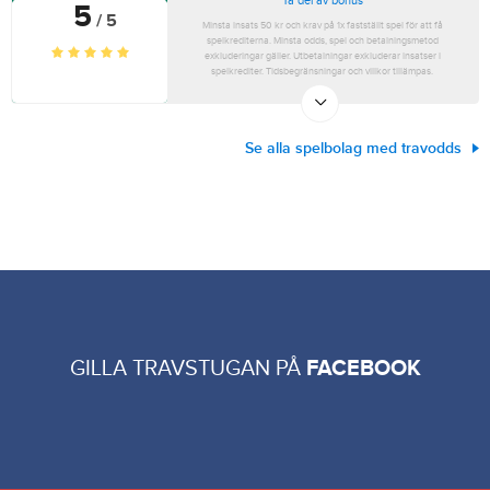
Ta del av bonus
5
/ 5
Minsta insats 50 kr och krav på 1x fastställt spel för att få
spelkrediterna. Minsta odds, spel och betalningsmetod
exkluderingar gäller. Utbetalningar exkluderar insatser i
spelkrediter. Tidsbegränsningar och villkor tillämpas.
Se alla spelbolag med travodds
GILLA TRAVSTUGAN PÅ
FACEBOOK