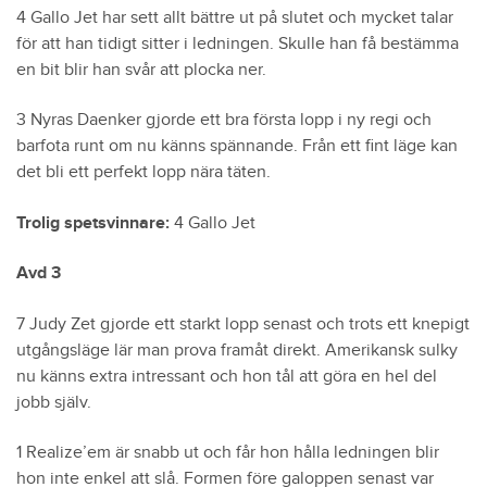
4 Gallo Jet har sett allt bättre ut på slutet och mycket talar
för att han tidigt sitter i ledningen. Skulle han få bestämma
en bit blir han svår att plocka ner.
3 Nyras Daenker gjorde ett bra första lopp i ny regi och
barfota runt om nu känns spännande. Från ett fint läge kan
det bli ett perfekt lopp nära täten.
Trolig spetsvinnare:
4 Gallo Jet
Avd 3
7 Judy Zet gjorde ett starkt lopp senast och trots ett knepigt
utgångsläge lär man prova framåt direkt. Amerikansk sulky
nu känns extra intressant och hon tål att göra en hel del
jobb själv.
1 Realize’em är snabb ut och får hon hålla ledningen blir
hon inte enkel att slå. Formen före galoppen senast var