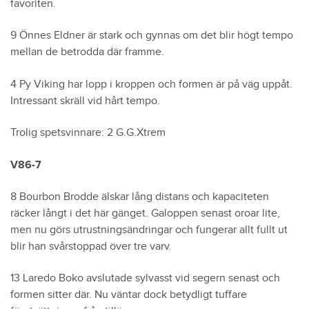
favoriten.
9 Önnes Eldner är stark och gynnas om det blir högt tempo
mellan de betrodda där framme.
4 Py Viking har lopp i kroppen och formen är på väg uppåt.
Intressant skräll vid hårt tempo.
Trolig spetsvinnare: 2 G.G.Xtrem
V86-7
8 Bourbon Brodde älskar lång distans och kapaciteten
räcker långt i det här gänget. Galoppen senast oroar lite,
men nu görs utrustningsändringar och fungerar allt fullt ut
blir han svårstoppad över tre varv.
13 Laredo Boko avslutade sylvasst vid segern senast och
formen sitter där. Nu väntar dock betydligt tuffare