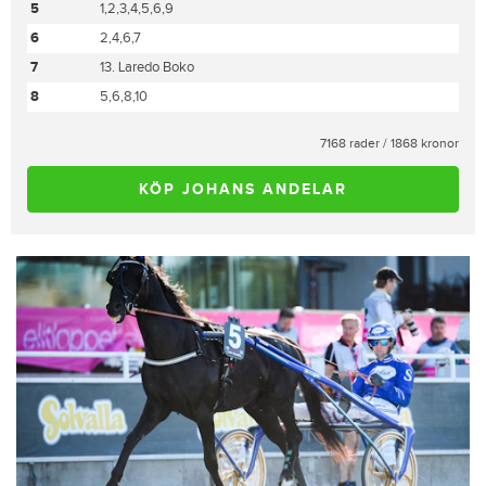
5
1,2,3,4,5,6,9
6
2,4,6,7
7
13. Laredo Boko
8
5,6,8,10
7168 rader / 1868 kronor
KÖP JOHANS ANDELAR