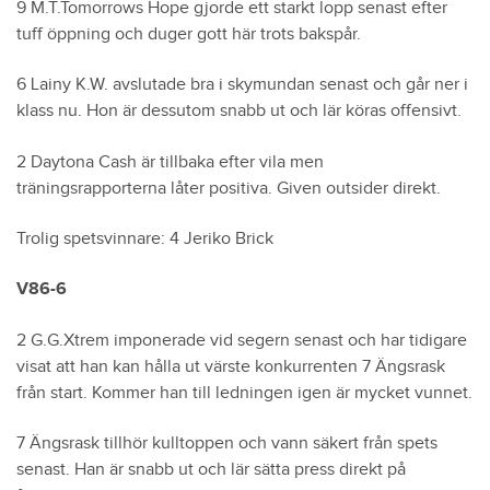
9 M.T.Tomorrows Hope gjorde ett starkt lopp senast efter
tuff öppning och duger gott här trots bakspår.
6 Lainy K.W. avslutade bra i skymundan senast och går ner i
klass nu. Hon är dessutom snabb ut och lär köras offensivt.
2 Daytona Cash är tillbaka efter vila men
träningsrapporterna låter positiva. Given outsider direkt.
Trolig spetsvinnare: 4 Jeriko Brick
V86-6
2 G.G.Xtrem imponerade vid segern senast och har tidigare
visat att han kan hålla ut värste konkurrenten 7 Ängsrask
från start. Kommer han till ledningen igen är mycket vunnet.
7 Ängsrask tillhör kulltoppen och vann säkert från spets
senast. Han är snabb ut och lär sätta press direkt på