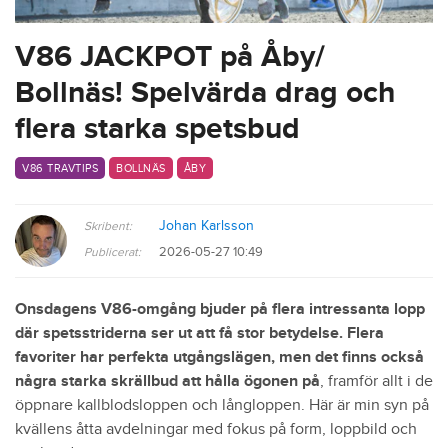
V86 JACKPOT på Åby/
Bollnäs! Spelvärda drag och
flera starka spetsbud
V86 TRAVTIPS
BOLLNÄS
ÅBY
Johan Karlsson
Skribent:
2026-05-27 10:49
Publicerat:
Onsdagens V86-omgång bjuder på flera intressanta lopp
där spetsstriderna ser ut att få stor betydelse. Flera
favoriter har perfekta utgångslägen, men det finns också
några starka skrällbud att hålla ögonen på
, framför allt i de
öppnare kallblodsloppen och långloppen. Här är min syn på
kvällens åtta avdelningar med fokus på form, loppbild och