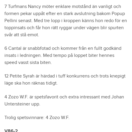
7 Turfmans Nancy möter enklare motstånd än vanligt och
formen pekar uppåt efter en stark avslutning bakom Popup
Pellini senast. Med tre lopp i kroppen känns hon redo för en
toppinsats och får hon rätt ryggar under vägen blir spurten
svår att stå emot.
6 Cantal är snabbfotad och kommer från en fullt godkänd
insats i ledningen. Med tempo på loppet biter hennes
speed vasst sista biten.
12 Petite Syrah är härdad i tuff konkurrens och trots knepigt
läge ska hon räknas tidigt.
4 Zozo W.F. är spetsfavorit och extra intressant med Johan
Untersteiner upp.
Trolig spetsvinnare: 4 Zozo W.F.
V86-2