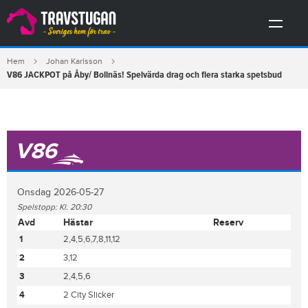
Hem
Johan Karlsson
V86 JACKPOT på Åby/ Bollnäs! Spelvärda drag och flera starka spetsbud
V86
Onsdag 2026-05-27
Spelstopp: Kl. 20:30
Avd
Hästar
Reserv
1
2,4,5,6,7,8,11,12
2
3,12
3
2,4,5,6
4
2 City Slicker