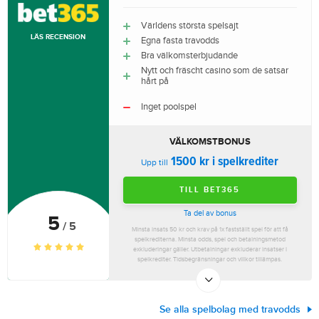
Världens största spelsajt
LÄS RECENSION
Egna fasta travodds
Bra välkomsterbjudande
Nytt och fräscht casino som de satsar
hårt på
Inget poolspel
VÄLKOMSTBONUS
1500 kr i spelkrediter
Upp till
TILL BET365
Ta del av bonus
5
/ 5
Minsta insats 50 kr och krav på 1x fastställt spel för att få
spelkrediterna. Minsta odds, spel och betalningsmetod
exkluderingar gäller. Utbetalningar exkluderar insatser i
spelkrediter. Tidsbegränsningar och villkor tillämpas.
Se alla spelbolag med travodds