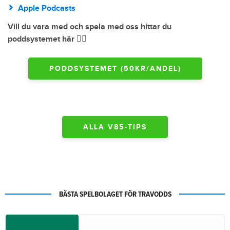
Apple Podcasts
Vill du vara med och spela med oss hittar du
poddsystemet här 👇🏻
PODDSYSTEMET (50KR/ANDEL)
ALLA V85-TIPS
BÄSTA SPELBOLAGET FÖR TRAVODDS