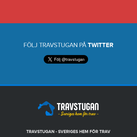
FÖLJ TRAVSTUGAN PÅ
TWITTER
TRAVSTUGAN - SVERIGES HEM FÖR TRAV