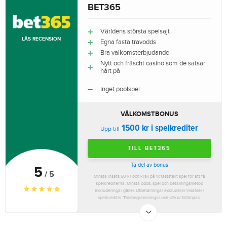
BET365
Världens största spelsajt
LÄS RECENSION
Egna fasta travodds
Bra välkomsterbjudande
Nytt och fräscht casino som de satsar
hårt på
Inget poolspel
VÄLKOMSTBONUS
1500 kr i spelkrediter
Upp till
TILL BET365
Ta del av bonus
5
/ 5
Minsta insats 50 kr och krav på 1x fastställt spel för att få
spelkrediterna. Minsta odds, spel och betalningsmetod
exkluderingar gäller. Utbetalningar exkluderar insatser i
spelkrediter. Tidsbegränsningar och villkor tillämpas.