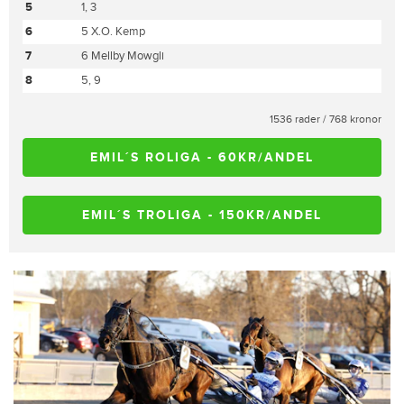
5
1, 3
6
5 X.O. Kemp
7
6 Mellby Mowgli
8
5, 9
1536 rader / 768 kronor
EMIL´S ROLIGA - 60KR/ANDEL
EMIL´S TROLIGA - 150KR/ANDEL