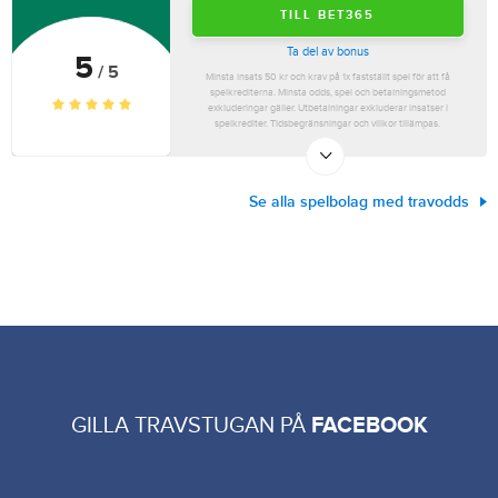
TILL BET365
Ta del av bonus
5
/ 5
Minsta insats 50 kr och krav på 1x fastställt spel för att få
spelkrediterna. Minsta odds, spel och betalningsmetod
exkluderingar gäller. Utbetalningar exkluderar insatser i
spelkrediter. Tidsbegränsningar och villkor tillämpas.
Se alla spelbolag med travodds
GILLA TRAVSTUGAN PÅ
FACEBOOK