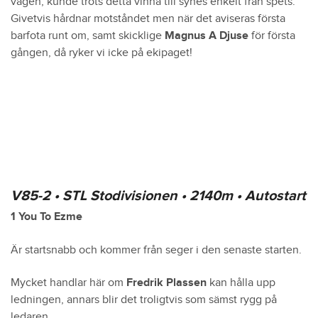
vägen, kunde trots detta vinna till synes enkelt från spets.
Givetvis hårdnar motståndet men när det aviseras första
barfota runt om, samt skicklige
Magnus A Djuse
för första
gången, då ryker vi icke på ekipaget!
V85-2 • STL Stodivisionen • 2140m • Autostart
1 You To Ezme
Är startsnabb och kommer från seger i den senaste starten.
Mycket handlar här om
Fredrik Plassen
kan hålla upp
ledningen, annars blir det troligtvis som sämst rygg på
ledaren.