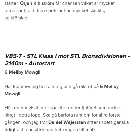
starter.
Örjan Kihlström
får chansen vilket är mycket
intressant, och från spets är han mycket skicklig,
spikförslag!
V85-7 • STL Klass I mot STL Bronsdivisionen •
2140m • Autostart
6 Mellby Mowgli
Här kommer jag ta ställning och gå rakt ut på
6 Mellby
Mowgli.
Hästen har visat bra kapacitet under fjolåret som räcker
långt i detta lopp. Ska gå barfota runt om för allra första
gången, och jag tror
Daniel Wäjersten
sitter i spets ganska
tidigt,och där sitter han hela vägen till mål?