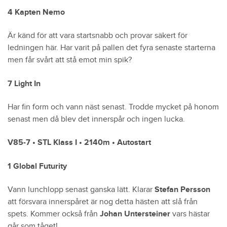
4 Kapten Nemo
Är känd för att vara startsnabb och provar säkert för
ledningen här. Har varit på pallen det fyra senaste starterna
men får svårt att stå emot min spik?
7 Light In
Har fin form och vann näst senast. Trodde mycket på honom
senast men då blev det innerspår och ingen lucka.
V85-7 • STL Klass I • 2140m • Autostart
1 Global Futurity
Vann lunchlopp senast ganska lätt. Klarar
Stefan Persson
att försvara innerspåret är nog detta hästen att slå från
spets. Kommer också från
Johan Untersteiner
vars hästar
går som tåget!