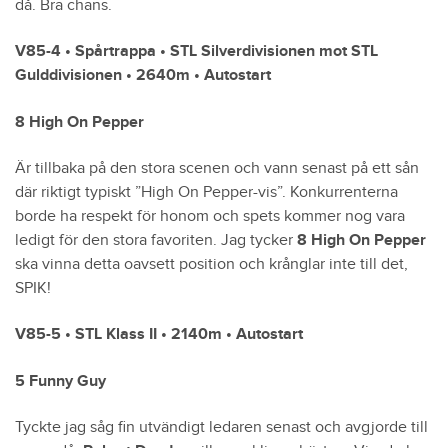
då. Bra chans.
V85-4 • Spårtrappa • STL Silverdivisionen mot STL
Gulddivisionen • 2640m • Autostart
8 High On Pepper
Är tillbaka på den stora scenen och vann senast på ett sån
där riktigt typiskt ”High On Pepper-vis”. Konkurrenterna
borde ha respekt för honom och spets kommer nog vara
ledigt för den stora favoriten. Jag tycker
8 High On Pepper
ska vinna detta oavsett position och krånglar inte till det,
SPIK!
V85-5 • STL Klass II • 2140m • Autostart
5 Funny Guy
Tyckte jag såg fin utvändigt ledaren senast och avgjorde till