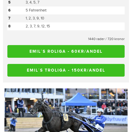
5
3, 4, 5, 7
6
5 Fahrenheit
7
1, 2, 3, 9, 10
8
2, 3, 7, 9, 12, 15
1440 rader / 720 kronor
EMIL´S ROLIGA - 60KR/ANDEL
EMIL´S TROLIGA - 150KR/ANDEL