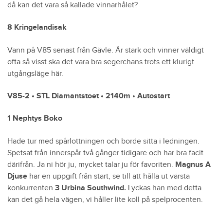
då kan det vara så kallade vinnarhålet?
8 Kringelandisak
Vann på V85 senast från Gävle. Är stark och vinner väldigt
ofta så visst ska det vara bra segerchans trots ett klurigt
utgångsläge här.
V85-2 • STL Diamantstoet • 2140m • Autostart
1 Nephtys Boko
Hade tur med spårlottningen och borde sitta i ledningen.
Spetsat från innerspår två gånger tidigare och har bra facit
därifrån. Ja ni hör ju, mycket talar ju för favoriten.
Magnus A
Djuse
har en uppgift från start, se till att hålla ut värsta
konkurrenten
3 Urbina Southwind.
Lyckas han med detta
kan det gå hela vägen, vi håller lite koll på spelprocenten.