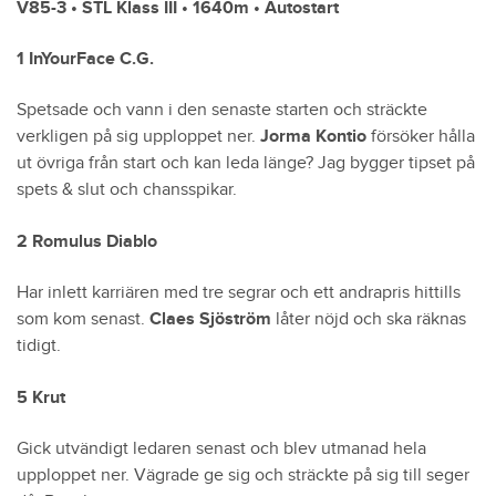
V85-3 • STL Klass III • 1640m • Autostart
1 InYourFace C.G.
Spetsade och vann i den senaste starten och sträckte
verkligen på sig upploppet ner.
Jorma Kontio
försöker hålla
ut övriga från start och kan leda länge? Jag bygger tipset på
spets & slut och chansspikar.
2 Romulus Diablo
Har inlett karriären med tre segrar och ett andrapris hittills
som kom senast.
Claes Sjöström
låter nöjd och ska räknas
tidigt.
5 Krut
Gick utvändigt ledaren senast och blev utmanad hela
upploppet ner. Vägrade ge sig och sträckte på sig till seger