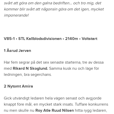
svårt att göra om den galna bedriften… och tro mig, det
kommer blir svårt att någonsin göra om det igen, mycket
imponerande!
V85-1 • STL Kallblodsdivisionen • 2140m • Voltstart
1 Åsrud Jerven
Har fem segrar på det sex senaste starterna, tre av dessa
med
Rikard N Skoglund.
Samma kusk nu och läge för
ledningen, bra segerchans.
2 Nytomt Amira
Gick utvändigt ledaren hela vägen senast och avgjorde
knappt före mål, en mycket stark insats. Tuffare konkurrens
nu men skulle nu
Roy Atle Ruud Nilsen
hitta rygg ledaren,