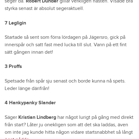
seger då.
Robert Dunder
gillar verkligen hästen. Visade bra
styrka senast är absolut segeraktuell.
7 Legligin
Startade så sent som förra lördagen på Jägersro, gick på
innerspår och satt fast med lucka till slut. Vann på ett fint
sätt gången innan det!
3 Proffs
Spetsade från spår sju senast och borde kunna nå spets.
Leder länge därifrån!
4 Hankypanky Slander
Säger
Kristian Lindberg
har något lurigt på gång med direkt
från start? Låter ju onekligen som att det ska laddas, även
om inte jag kunde hitta någon vidare startsnabbhet så långt