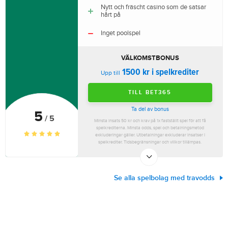
Nytt och fräscht casino som de satsar
hårt på
Inget poolspel
VÄLKOMSTBONUS
1500 kr i spelkrediter
Upp till
TILL BET365
Ta del av bonus
5
/ 5
Minsta insats 50 kr och krav på 1x fastställt spel för att få
spelkrediterna. Minsta odds, spel och betalningsmetod
exkluderingar gäller. Utbetalningar exkluderar insatser i
spelkrediter. Tidsbegränsningar och villkor tillämpas.
Se alla spelbolag med travodds