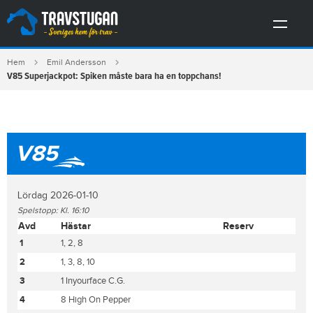
Hem
Emil Andersson
V85 Superjackpot: Spiken måste bara ha en toppchans!
V85
Lördag 2026-01-10
Spelstopp: Kl. 16:10
Avd
Hästar
Reserv
1
1, 2, 8
2
1, 3, 8, 10
3
1 Inyourface C.G.
4
8 High On Pepper