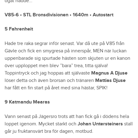
ögat nådde…
V85-6 • STL Bronsdivisionen • 1640m • Autostart
5 Fahrenheit
Hade tre raka segrar inför senast. Var då ute på V85 från
Gävle och fick en smygresa på innerspår, MEN när luckan
uppenbarade sig spurtade hästen som skjuten ur en kanon
över upploppet men blev ”bara” trea, titta själva!
Toppintryck och jag hoppas att självaste
Magnus A Djuse
löser detta och även brorsan och tränaren
Mattias Djuse
har fått en fin start på året med sina hästar, SPIK!
9 Katmandu Mearas
Vann senast på Jägersro trots att han fick gå i dödens hela
loppet igenom. Mycket starkt och
Johan Untersteiners
stall
går ju fruktansvärt bra för dagen, motbud.